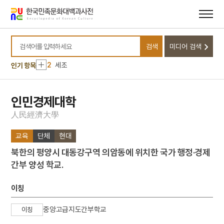
메뉴
본문
바로가기
바로가기
10
비녀
검색
미디어 검색
1
금성대군
검색어를 입력하세요
2
세조
인기 항목
3
이황
4
이이
인민경제대학
5
고향
人
民
經
濟
大
學
6
세종
교육
단체
현대
7
꿀벌
북한의 평양시 대동강구역 의암동에 위치한 국가 행정·경제
8
단종
간부 양성 학교.
9
부활절
10
비녀
이칭
1
금성대군
중앙고급지도간부학교
이칭
2
세조