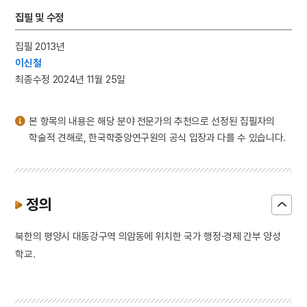
3
이황
집필 및 수정
4
이이
집필 2013년
5
고향
이신철
6
세종
최종수정 2024년 11월 25일
7
꿀벌
8
단종
본 항목의 내용은 해당 분야 전문가의 추천으로 선정된 집필자의
9
부활절
학술적 견해로, 한국학중앙연구원의 공식 입장과 다를 수 있습니다.
10
비녀
정의
북한의 평양시 대동강구역 의암동에 위치한 국가 행정·경제 간부 양성
학교.