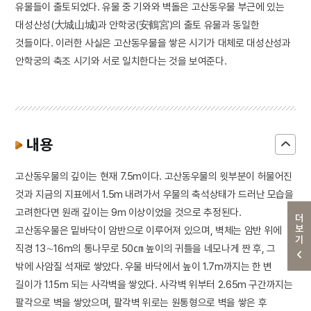
유물들이 출토되었다. 유물 중 기와와 벽돌은 고산동우물 부근에 있는
대성산성(大城山城)과 안학궁(安鶴宮)의 출토 유물과 동일한
것들이다. 이러한 사실은 고산동우물을 쌓은 시기가 대체로 대성산성과
안학궁의 축조 시기와 서로 일치한다는 것을 보여준다.
내용
고산동우물의 깊이는 현재 7.5m이다. 고산동우물의 윗부분이 허물어진
것과 지금의 지표에서 1.5m 내려가서 우물의 축석상태가 드러난 모습을
고려한다면 원래 깊이는 9m 이상이었을 것으로 추정된다.
더보기
고산동우물은 밑바닥이 암반으로 이루어져 있으며, 벽체는 암반 위에
직경 13∼16m의 통나무로 50㎝ 높이의 귀틀을 네모나게 짠 후, 그
밖에 사암질 석재로 쌓았다. 우물 바닥에서 높이 1.7m까지는 한 변
길이가 1.15m 되는 사각벽을 쌓았다. 사각벽 위부터 2.65m 구간까지는
팔각으로 벽을 쌓았으며, 팔각벽 위로는 원통형으로 벽을 쌓은 후