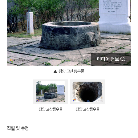
4
태조
5
토용
6
가신신앙
7
경주 남산 칠불암 마애불상군
8
국어사전
9
근정훈장
미디어 정보
10
김천 과하주
평양 고산동우물
평양 고산동우물
평양 고산동우물
집필 및 수정