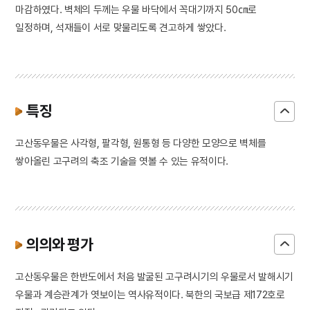
마감하였다. 벽체의 두께는 우물 바닥에서 꼭대기까지 50㎝로
일정하며, 석재들이 서로 맞물리도록 견고하게 쌓았다.
특징
고산동우물은 사각형, 팔각형, 원통형 등 다양한 모양으로 벽체를
쌓아올린 고구려의 축조 기술을 엿볼 수 있는 유적이다.
의의와 평가
고산동우물은 한반도에서 처음 발굴된 고구려시기의 우물로서 발해시기
우물과 계승관계가 엿보이는 역사유적이다. 북한의 국보급 제172호로