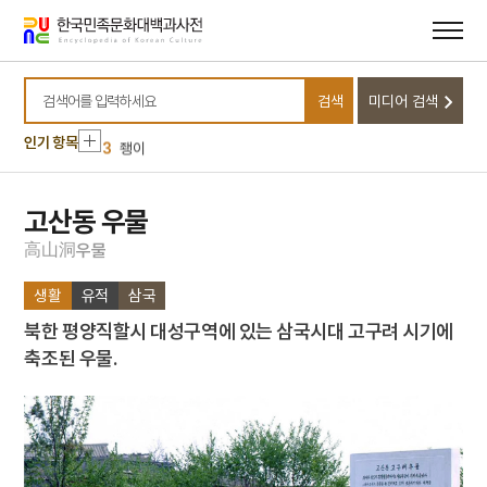
메뉴
본문
바로가기
바로가기
10
김천 과하주
1
금성대군
검색
미디어 검색
2
태형
검색어를 입력하세요
인기 항목
3
좽이
4
태조
5
토용
고산동 우물
6
가신신앙
高
山
洞
우
물
7
경주 남산 칠불암 마애불상군
생활
유적
삼국
8
국어사전
북한 평양직할시 대성구역에 있는 삼국시대 고구려 시기에
9
근정훈장
축조된 우물.
10
김천 과하주
1
금성대군
2
태형
3
좽이