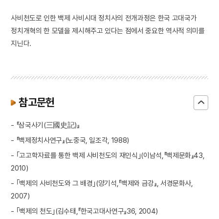
사비천도로 인한 백제 사비시대 정치사의 전개과정은 한국 고대국가
정치개혁의 한 모델을 제시해주고 있다는 점에서 중요한 역사적 의미를
지닌다.
참고문헌
- 『삼국사기(三國史記)』
- 『백제정치사연구』(노중국, 일조각, 1988)
- ｢고고학자료를 통한 백제 사비천도의 재인식｣(이남석,『백제문화』43,
2010)
- ｢백제의 사비천도와 그 배경｣(양기석,『백제와 금강』, 서경문화사,
2007)
- ｢백제의 천도｣(김수태,『한국고대사연구』36, 2004)