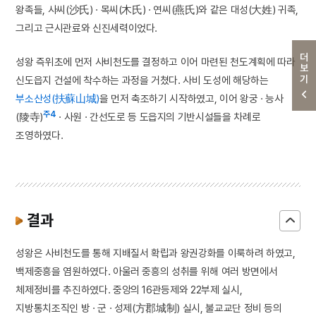
왕족들, 사씨(沙氏) · 목씨(木氏) · 연씨(燕氏)와 같은 대성(大姓) 귀족,
그리고 근시관료와 신진세력이었다.
더보기
성왕 즉위초에 먼저 사비천도를 결정하고 이어 마련된 천도계획에 따라
신도읍지 건설에 착수하는 과정을 거쳤다. 사비 도성에 해당하는
부소산성(扶蘇山城)
을 먼저 축조하기 시작하였고, 이어 왕궁 · 능사
주4
(陵寺)
· 사원 · 간선도로 등 도읍지의 기반시설들을 차례로
조영하였다.
결과
성왕은 사비천도를 통해 지배질서 확립과 왕권강화를 이룩하려 하였고,
백제중흥을 염원하였다. 아울러 중흥의 성취를 위해 여러 방면에서
체제정비를 추진하였다. 중앙의 16관등제와 22부제 실시,
지방통치조직인 방 · 군 · 성제(方郡城制) 실시, 불교교단 정비 등의