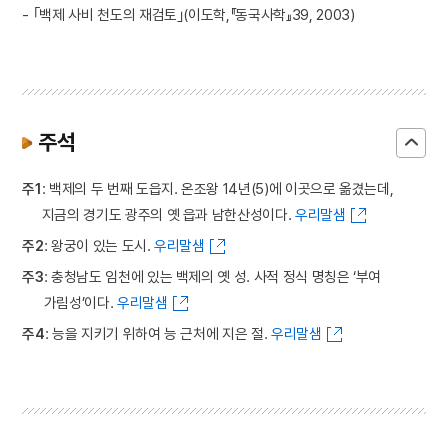
- ｢백제 사비 천도의 재검토｣(이도학,『동국사학』39, 2003)
주석
주1
: 백제의 두 번째 도읍지. 온조왕 14년(5)에 이곳으로 옮겼는데,
지금의 경기도 광주의 옛 읍과 남한산성이다.
우리말샘
주2
: 왕궁이 있는 도시.
우리말샘
주3
: 충청남도 임천에 있는 백제의 옛 성. 사적 정식 명칭은 ‘부여
가림성’이다.
우리말샘
주4
: 능을 지키기 위하여 능 근처에 지은 절.
우리말샘