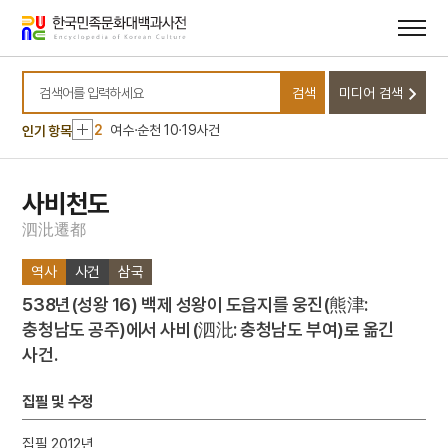
메뉴
본문
바로가기
바로가기
10
김헌창의 난
검색
미디어 검색
1
금성대군
검색어를 입력하세요
2
여수·순천 10·19사건
인기 항목
3
신앙촌
4
조선책략
사비천도
5
콩쥐팥쥐전
泗
沘
遷
都
6
한강교 폭파사건
역사
사건
삼국
7
갑신정변
538년(성왕 16) 백제 성왕이 도읍지를 웅진(熊津:
8
에스케이그룹
충청남도 공주)에서 사비(泗沘: 충청남도 부여)로 옮긴
9
고려
사건.
10
김헌창의 난
1
금성대군
집필 및 수정
2
여수·순천 10·19사건
집필 2012년