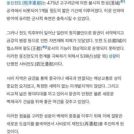
주1
웅진천도(熊津遷都)
는 475년 고구려군에 의한 불시의 한성(漢城)
공격에서 비롯되어 1개월 정도의 짧은 기간에 이루어졌다. 이로 인하여
방어에 유리한 군사적 측면은 충족시킬 수 있었다.
그러나 천도 직후부터 일어난 일련의 정치불안으로 왕권이 쇠약해지고
금강의 범람 등으로 인한 자연재해 피해가 잇달았다. 또한 도성(都城)이
주2
협소하여 왕도(王都)
로서의 기능이 정상적으로 운영되지 못하였다.
이러한 웅진천도의 한계를 극복하기 위해서 538년(성왕 16)
성왕
이
단행한 사비천도(泗沘遷都)이다.
사비 지역은 금강을 통해 중국이나 왜국과 연결되는 해상교통로 상의
중요한 요지였고, 특정한 세력이 없는 미개발지역이 많았다. 그리고
비교적 넓은 평야지대를 끼고 있어서 왕권의 안정은 물론 새로운
백제국가 건설을 위해 좋은 여건을 갖추고 있었다.
이러한 점들을 고려한 성왕이 백제의 중흥을 이루기 위해 이에 걸맞은
새로운 도읍지를 물색하면서 사비로의 재천도(再遷都)를 추진하게 된
것이다.