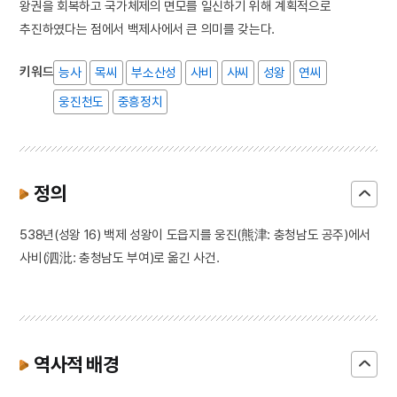
왕권을 회복하고 국가체제의 면모를 일신하기 위해 계획적으로
추진하였다는 점에서 백제사에서 큰 의미를 갖는다.
키워드
능사
목씨
부소산성
사비
사씨
성왕
연씨
웅진천도
중흥정치
정의
538년(성왕 16) 백제 성왕이 도읍지를 웅진(熊津: 충청남도 공주)에서
사비(泗沘: 충청남도 부여)로 옮긴 사건.
역사적 배경