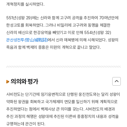
개혁정치를 실시하였다.
551년(성왕 29)에는 신라와 함께 고구려 공격을 추진하여 70여년만에
한성고토를 회복하였다. 그러나 비밀리에 고구려와 동맹을 체결한
신라의 배신으로 한강유역을 빼앗기고 이로 인해 554년(성왕 32)
관산성전투(管山城戰鬪)
에서 신라 매복병에 의해 시해되었다. 성왕의
죽음과 함께 백제의 중흥은 미완의 개혁으로 끝나고 말았다.
의의와 평가
사비천도는 단기간에 임기응변적으로 단행된 웅진천도와는 달리 성왕이
약화된 왕권을 회복하고 국가체제의 면모를 일신하기 위해 계획적으로
추진하였다는 점에서 백제사상 큰 의미를 갖는다. 사비천도의 배경과
추진 과정의 해명은 성왕대에 추진된 이른바 중흥정치의 내용과 성격을
규명하는데 관건이 된다.