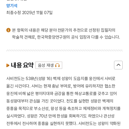
3
신앙촌
양기석
4
조선책략
최종수정 2025년 11월 07일
5
콩쥐팥쥐전
6
한강교 폭파사건
본 항목의 내용은 해당 분야 전문가의 추천으로 선정된 집필자의
학술적 견해로, 한국학중앙연구원의 공식 입장과 다를 수 있습니다.
7
갑신정변
8
에스케이그룹
9
고려
내용 요약
10
김헌창의 난
음성 재생
사비천도는 538년(성왕 16) 백제 성왕이 도읍지를 웅진에서 사비로
옮긴 사건이다. 사비는 현재 충남 부여로, 방어에 유리하지만 협소한
웅진에 비해 넓은 평야지대와 금강을 통한 해상교통로를 갖추고 있어
동성왕대부터 관심을 가진 곳이었다. 천도를 실현한 성왕은 백제의
중흥을 목적으로 부소산성, 왕성 등을 축조하고 체제정비와 개혁정치를
실시하였다. 성왕은 70년 만에 한성을 회복하기도 하였으나 관산성
전투에서 전사하며 중흥을 실현하지 못했다. 사비천도는 성왕이 약화된