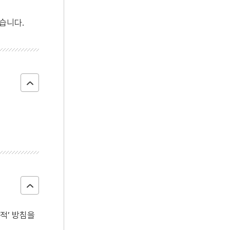
4
세조
습니다.
5
영도중학교
6
일제강점기
7
결부법
8
세월호 참사
9
신편제종교장총록
10
영지
창적’ 방침을