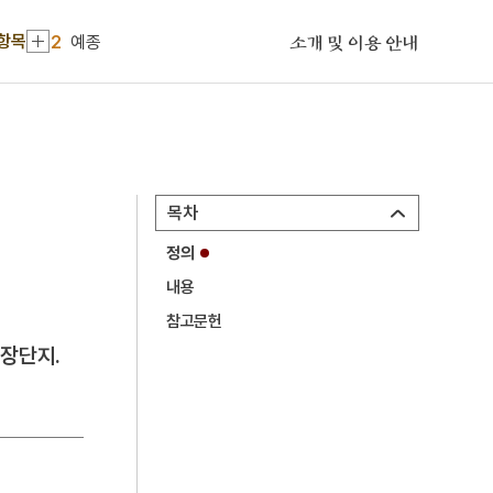
1
금성대군
 항목
2
예종
소개 및 이용 안내
3
만파식적 설화
4
세조
5
영도중학교
6
일제강점기
목차
7
결부법
정의
8
세월호 참사
내용
9
신편제종교장총록
참고문헌
10
영지
공장단지.
1
금성대군
2
예종
3
만파식적 설화