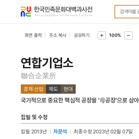
메뉴
본문
바로가기
바로가기
화면 출력
주소 복사
공유하기
100%
연합기업소
聯合企業所
경제·산업
제도
현대
국가적으로 중요한 핵심적 공장을 ‘母공장’으로 삼아
집필 및 수정
집필 2013년
차문석
최종수정 2023년 02월 07일