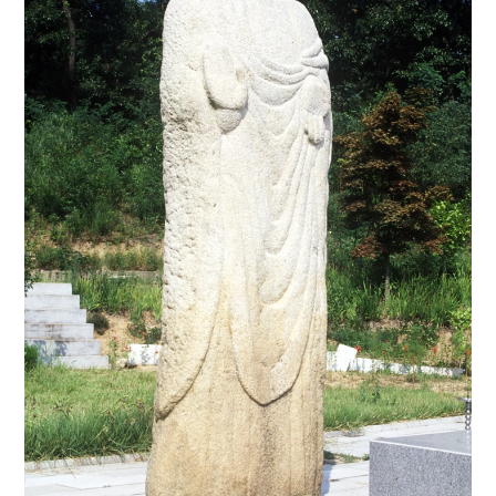
4
황산벌전투
5
가야산 홍제암
6
계해반정가
7
곰배질노래
8
금성대군
9
기자지
10
김성일 종가 전적