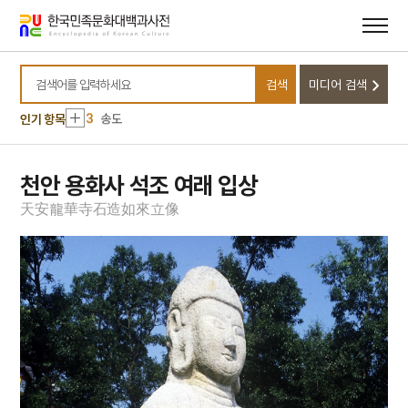
메뉴
본문
바로가기
바로가기
10
김성일 종가 전적
1
가묘
검색
미디어 검색
2
농학
검색어를 입력하세요
3
송도
인기 항목
4
황산벌전투
5
가야산 홍제암
천안 용화사 석조 여래 입상
6
계해반정가
天
安
龍
華
寺
石
造
如
來
立
像
7
곰배질노래
8
금성대군
9
기자지
10
김성일 종가 전적
1
가묘
2
농학
3
송도