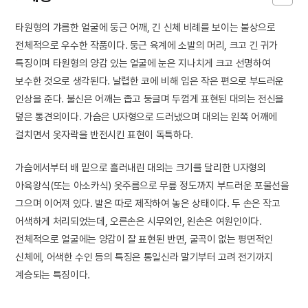
타원형의 갸름한 얼굴에 둥근 어깨, 긴 신체 비례를 보이는 불상으로
전체적으로 우수한 작품이다. 둥근 육계에 소발의 머리, 크고 긴 귀가
특징이며 타원형의 양감 있는 얼굴에 눈은 지나치게 크고 선명하여
보수한 것으로 생각된다. 날렵한 코에 비해 입은 작은 편으로 부드러운
인상을 준다. 불신은 어깨는 좁고 둥글며 두껍게 표현된 대의는 전신을
덮은 통견의이다. 가슴은 U자형으로 드러냈으며 대의는 왼쪽 어깨에
걸치면서 옷자락을 반전시킨 표현이 독특하다.
가슴에서부터 배 밑으로 흘러내린 대의는 크기를 달리한 U자형의
아육왕식(또는 아소카식) 옷주름으로 무릎 정도까지 부드러운 포물선을
그으며 이어져 있다. 발은 따로 제작하여 놓은 상태이다. 두 손은 작고
어색하게 처리되었는데, 오른손은 시무외인, 왼손은 여원인이다.
전체적으로 얼굴에는 양감이 잘 표현된 반면, 굴곡이 없는 평면적인
신체에, 어색한 수인 등의 특징은 통일신라 말기부터 고려 전기까지
계승되는 특징이다.