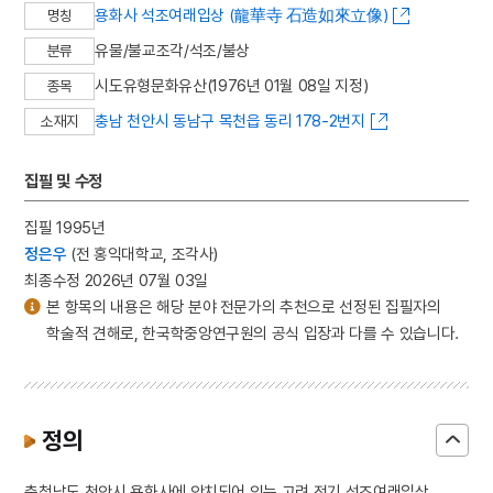
용화사 석조여래입상 (龍華寺 石造如來立像)
명칭
유물/불교조각/석조/불상
분류
시도유형문화유산(1976년 01월 08일 지정)
종목
충남 천안시 동남구 목천읍 동리 178-2번지
소재지
집필 및 수정
집필 1995년
정은우
(전 홍익대학교, 조각사)
최종수정 2026년 07월 03일
본 항목의 내용은 해당 분야 전문가의 추천으로 선정된 집필자의
학술적 견해로, 한국학중앙연구원의 공식 입장과 다를 수 있습니다.
정의
충청남도 천안시 용화사에 안치되어 있는 고려 전기 석조여래입상.