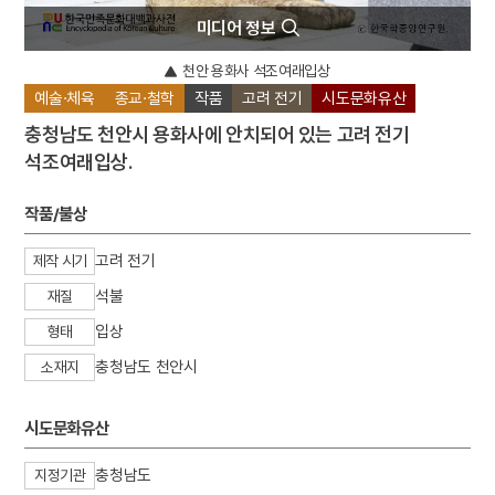
미디어 정보
천안 용화사 석조여래입상
예술·체육
종교·철학
작품
고려 전기
시도문화유산
충청남도 천안시 용화사에 안치되어 있는 고려 전기
석조여래입상.
작품/불상
고려 전기
제작 시기
석불
재질
입상
형태
충청남도 천안시
소재지
시도문화유산
충청남도
지정기관