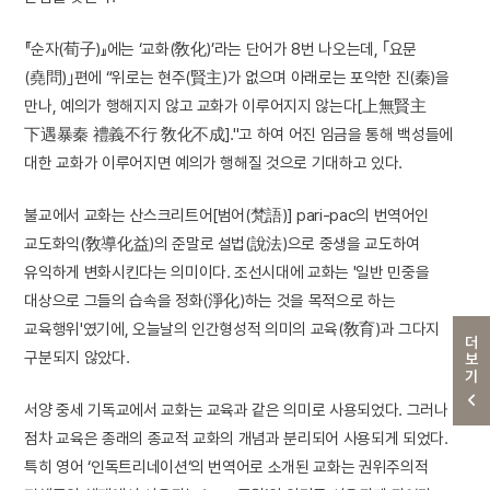
『순자(荀子)』에는 ‘교화(敎化)’라는 단어가 8번 나오는데, ｢요문
(堯問)｣편에 “위로는 현주(賢主)가 없으며 아래로는 포악한 진(秦)을
만나, 예의가 행해지지 않고 교화가 이루어지지 않는다[上無賢主
下遇暴秦 禮義不行 敎化不成]."고 하여 어진 임금을 통해 백성들에
대한 교화가 이루어지면 예의가 행해질 것으로 기대하고 있다.
불교에서 교화는 산스크리트어[범어(梵語)] pari-pac의 번역어인
교도화익(敎導化益)의 준말로 설법(說法)으로 중생을 교도하여
유익하게 변화시킨다는 의미이다. 조선시대에 교화는 '일반 민중을
대상으로 그들의 습속을 정화(淨化)하는 것을 목적으로 하는
교육행위'였기에, 오늘날의 인간형성적 의미의 교육(敎育)과 그다지
더보기
구분되지 않았다.
서양 중세 기독교에서 교화는 교육과 같은 의미로 사용되었다. 그러나
점차 교육은 종래의 종교적 교화의 개념과 분리되어 사용되게 되었다.
특히 영어 ‘인독트리네이션‘의 번역어로 소개된 교화는 권위주의적