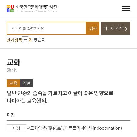
메뉴
본문
바로가기
바로가기
10
동명왕편
검색
미디어 검색
1
금성대군
검색어를 입력하세요
2
명빈묘
인기 항목
3
일제강점기
4
세조
교화
5
장안사
敎
化
6
설악산 오세암
교육
개념
7
3·1독립선언서
일반 민중의 습속을 가르치고 이끌어 좋은 방향으로
8
김문기
나아가는 교육행위.
9
김소월
10
동명왕편
이칭
1
금성대군
교도화익(敎導化益), 인독트리네이션(indoctrination)
이칭
2
명빈묘