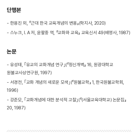
단행본
- 한용진 외, 『근대 한국 교육개념의 변용』(학지사, 2020)
- 스누크, I. A 저, 윤팔중 역, 『교화와 교육』 교육신서 49(배영사, 1987)
논문
- 유성태, ｢유교의 교화개념 연구｣(『정신개벽』 16, 원광대학교
원불교사상연구원, 1997)
- 서경전, ｢교화 개념의 새로운 모색｣(『원불교학』 1, 한국원불교학회,
1996)
- 강준모, ｢교화개념에 대한 분석적 고찰｣(『(서울교육대학교) 논문집』
20, 1987)