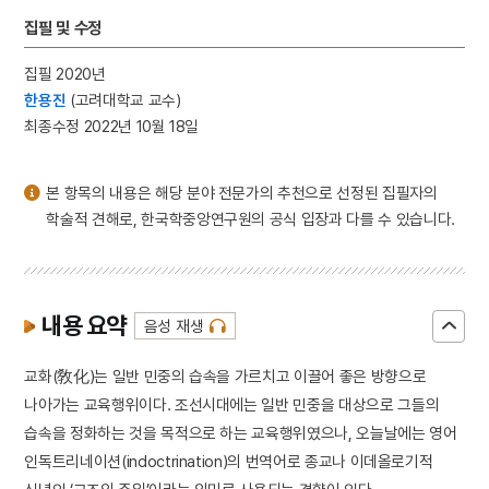
3
일제강점기
집필 및 수정
4
세조
집필 2020년
5
장안사
한용진
(고려대학교 교수)
6
설악산 오세암
최종수정 2022년 10월 18일
7
3·1독립선언서
8
김문기
본 항목의 내용은 해당 분야 전문가의 추천으로 선정된 집필자의
9
김소월
학술적 견해로, 한국학중앙연구원의 공식 입장과 다를 수 있습니다.
10
동명왕편
내용 요약
음성 재생
교화(敎化)는 일반 민중의 습속을 가르치고 이끌어 좋은 방향으로
나아가는 교육행위이다. 조선시대에는 일반 민중을 대상으로 그들의
습속을 정화하는 것을 목적으로 하는 교육행위였으나, 오늘날에는 영어
인독트리네이션(indoctrination)의 번역어로 종교나 이데올로기적