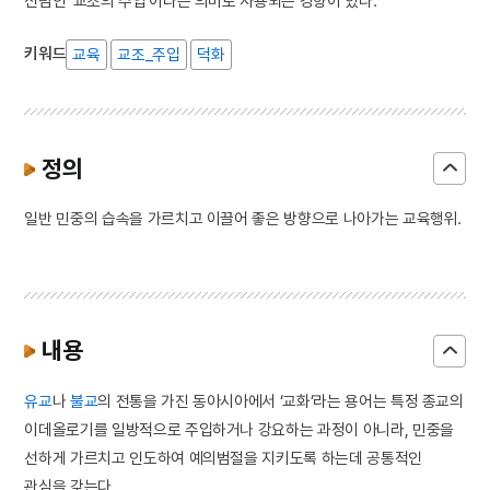
신념인 ‘교조의 주입’이라는 의미로 사용되는 경향이 있다.
키워드
교육
교조_주입
덕화
정의
일반 민중의 습속을 가르치고 이끌어 좋은 방향으로 나아가는 교육행위.
내용
유교
나
불교
의 전통을 가진 동아시아에서 ‘교화’라는 용어는 특정 종교의
이데올로기를 일방적으로 주입하거나 강요하는 과정이 아니라, 민중을
선하게 가르치고 인도하여 예의범절을 지키도록 하는데 공통적인
관심을 갖는다.