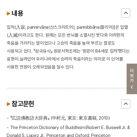
내용
입적(入寂, parinirvāṇa(산스크리트어), parinibbāna(팔리어)]은 입멸
(入滅)이라고도 한다. 원래는 모든 번뇌를 소멸시킨 붓다와 아라한의
죽음을 가리키는 말이었으나 고승의 죽음을 높여 부르는 말로도
사용되고 있다. 『삼국유사』 원광서학조에는 ‘원광이 84세로 입적’했다는
표현이 실려있어 우리나라에서 승려의 죽음이라는 의미로 이 단어를
사용한 연원이 오래되었음을 알수 있다.
더보기
참고문헌
- 『広説佛教語大辞典』 (中村元, 東京: 東京書籍, 2010)
- The Princeton Dictionary of Buddhism(Robert E. Buswell Jr. &
Donald S. Lopez Jr., Princeton and Oxford: Princeton