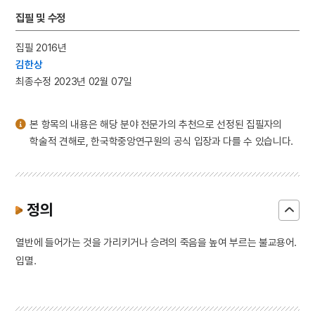
3
말뭉치
집필 및 수정
4
화엄사 사사자석탑 앞 석등
집필 2016년
5
가족
김한상
6
송곡대학교
최종수정 2023년 02월 07일
7
안건영
8
안채
본 항목의 내용은 해당 분야 전문가의 추천으로 선정된 집필자의
9
윤덕영
학술적 견해로, 한국학중앙연구원의 공식 입장과 다를 수 있습니다.
10
재상
정의
열반에 들어가는 것을 가리키거나 승려의 죽음을 높여 부르는 불교용어.
입멸.