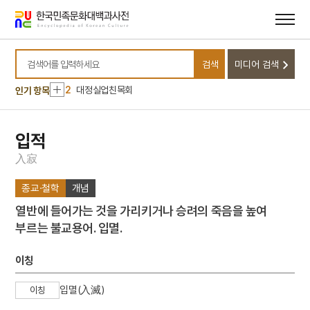
메뉴
본문
바로가기
바로가기
10
재상
검색
미디어 검색
1
화엄사 강희61년명 종
검색어를 입력하세요
2
대정실업친목회
인기 항목
3
말뭉치
4
화엄사 사사자석탑 앞 석등
입적
5
가족
入
寂
6
송곡대학교
종교·철학
개념
7
안건영
열반에 들어가는 것을 가리키거나 승려의 죽음을 높여
8
안채
부르는 불교용어. 입멸.
9
윤덕영
10
재상
이칭
1
화엄사 강희61년명 종
입멸(入滅)
이칭
2
대정실업친목회