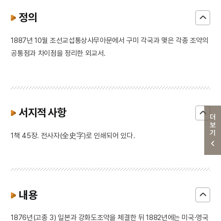
정의
1887년 10월 조선교섭통상사무아문에서 구미 각국과 맺은 각종 조약의
공통점과 차이점을 정리한 외교서.
서지적 사항
더보기
1책 45장. 전사자(全史字)로 인쇄되어 있다.
내용
1876년(고종 3) 일본과 강화도조약을 체결한 뒤 1882년에는 미국·영국