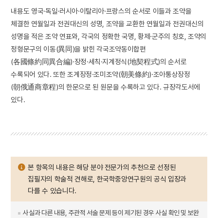
내용도 영국·독일·러시아·이탈리아·프랑스의 순서로 이들과 조약을
체결한 연월일과 전권대신의 성명, 조약을 교환한 연월일과 전권대신의
성명을 적은 조약 연표와, 각국의 정확한 국명, 황제·군주의 칭호, 조약의
정형문구의 이동(異同)을 밝힌 각국조약동이합편
(各國條約同異合編)·장정·세칙·지계정식(地契程式)의 순서로
수록되어 있다. 또한 조계장정·조미조약(朝美條約)·조아통상장정
(朝俄通商章程)의 한문으로 된 원문을 수록하고 있다. 규장각도서에
있다.
본 항목의 내용은 해당 분야 전문가의 추천으로 선정된
집필자의 학술적 견해로, 한국학중앙연구원의 공식 입장과
다를 수 있습니다.
사실과 다른 내용, 주관적 서술 문제 등이 제기된 경우 사실 확인 및 보완