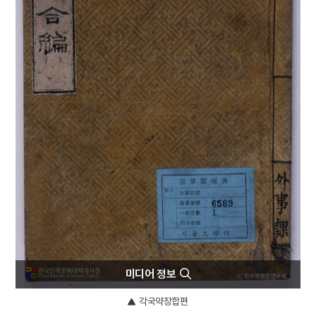
4
금성대군
5
원
6
8·15광복
7
서울역사박물관
8
용연향
9
경제학
10
농포문답
미디어 정보
각국약장합편