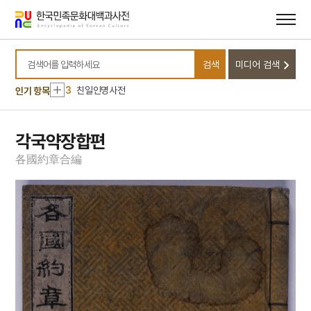
메뉴
본문
바로가기
바로가기
10
농포문답
1
대정실업친목회
검색
미디어 검색
2
악기장
검색어를 입력하세요
3
친일인명사전
인기 항목
4
금성대군
5
원
각국약장합편
6
8·15광복
各
國
約
章
合
編
7
서울역사박물관
8
용연향
9
경제학
10
농포문답
1
대정실업친목회
2
악기장
3
친일인명사전