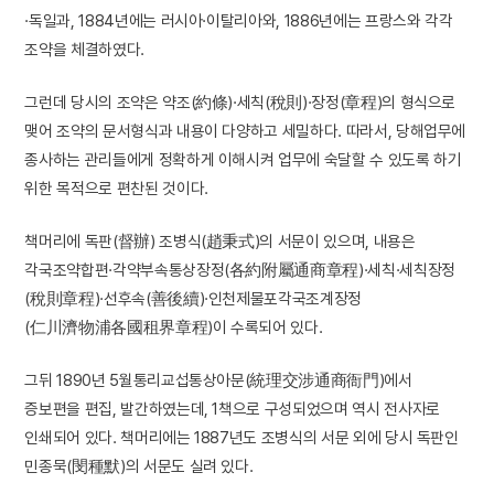
·독일과, 1884년에는 러시아·이탈리아와, 1886년에는 프랑스와 각각
조약을 체결하였다.
그런데 당시의 조약은 약조(約條)·세칙(稅則)·장정(章程)의 형식으로
맺어 조약의 문서형식과 내용이 다양하고 세밀하다. 따라서, 당해업무에
종사하는 관리들에게 정확하게 이해시켜 업무에 숙달할 수 있도록 하기
위한 목적으로 편찬된 것이다.
책머리에 독판(督辦) 조병식(趙秉式)의 서문이 있으며, 내용은
각국조약합편·각약부속통상장정(各約附屬通商章程)·세칙·세칙장정
(稅則章程)·선후속(善後續)·인천제물포각국조계장정
(仁川濟物浦各國租界章程)이 수록되어 있다.
그뒤 1890년 5월통리교섭통상아문(統理交涉通商衙門)에서
증보편을 편집, 발간하였는데, 1책으로 구성되었으며 역시 전사자로
인쇄되어 있다. 책머리에는 1887년도 조병식의 서문 외에 당시 독판인
민종묵(閔種默)의 서문도 실려 있다.