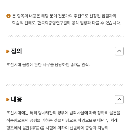
3
농악
4
문종
본 항목의 내용은 해당 분야 전문가의 추천으로 선정된 집필자의
5
부마민주항쟁
학술적 견해로, 한국학중앙연구원의 공식 입장과 다를 수 있습니다.
6
여수·순천 10·19사건
7
절기
8
구월산
정의
9
기축옥사
조선시대 율령에 관한 사무를 담당하던 종9품 관직.
10
단양 신라 적성비
내용
조선시대에는 특히 형사재판의 경우에 범죄사실에 따라 정확히 율문을
적용함으로써 공평을 기하는 것을 이상으로 하였으므로 매년 두 차례
형조에서 율관(律官)을 시험에 의하여 선발하여 중앙과 지방의