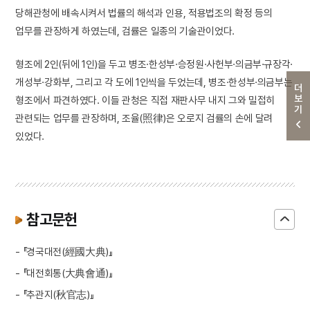
당해관청에 배속시켜서 법률의 해석과 인용, 적용법조의 확정 등의
업무를 관장하게 하였는데, 검률은 일종의 기술관이었다.
형조에 2인(뒤에 1인)을 두고 병조·한성부·승정원·사헌부·의금부·규장각·
개성부·강화부, 그리고 각 도에 1인씩을 두었는데, 병조·한성부·의금부는
더보기
형조에서 파견하였다. 이들 관청은 직접 재판사무 내지 그와 밀접히
관련되는 업무를 관장하며, 조율(照律)은 오로지 검률의 손에 달려
있었다.
참고문헌
- 『경국대전(經國大典)』
- 『대전회통(大典會通)』
- 『추관지(秋官志)』