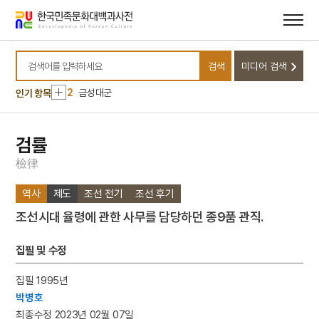
메뉴
본문
바로가기
바로가기
10
단양 신라 적성비
검색
미디어 검색
1
민족주의
검색어를 입력하세요
2
금성대군
인기 항목
3
농악
4
문종
검률
5
부마민주항쟁
檢
律
6
여수·순천 10·19사건
역사
제도
조선 전기
조선 후기
7
절기
조선시대 율령에 관한 사무를 담당하던 종9품 관직.
8
구월산
9
기축옥사
집필 및 수정
10
단양 신라 적성비
집필 1995년
1
민족주의
박병호
2
금성대군
최종수정 2023년 02월 07일