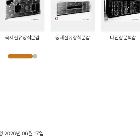
목제진유장식문갑
동제진유장식문갑
나전잠문책갑
 2026년 06월 17일