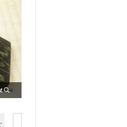
5
갈포
6
나혜석
7
무구
8
미용사
9
배비장전
10
상훈
보