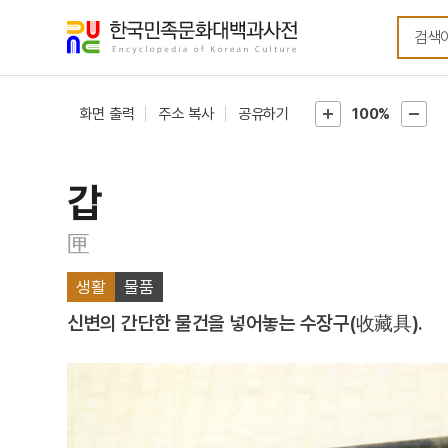
메뉴
본문
바로가기
바로가기
화면 출력
주소 복사
공유하기
100%
갑
匣
생활
물품
신변의 간단한 물건을 넣어놓는 수장구(收藏具).