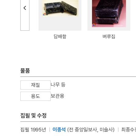
금지칠도대모장갑
담배함
벼루집
물품
나무 등
재질
보관용
용도
집필 및 수정
집필 1995년
이종석
(전 중앙일보사, 미술사)
최종수정