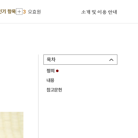
2
세조
인기 항목
3
오효원
소개 및 이용 안내
4
마루
5
갈포
6
나혜석
7
무구
목차
8
미용사
정의
9
배비장전
내용
10
상훈
참고문헌
1
금성대군
2
세조
3
오효원
4
마루