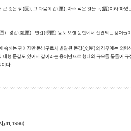
 것은 궤(匱), 그 다음이 갑(匣), 아주 작은 것을 독(匵)이라 하였
 · 경갑(鏡匣) · 연갑(硯匣) 등도 오랜 문헌에서 산견되는 용어들이
품에 속하는 편이지만 문방구로서 발달된 문갑(文匣)의 경우에는 외형
의 대형 문갑도 있어서 갑이라는 용어만으로 형태와 규모를 통틀어 
적이다.
1, 1986)