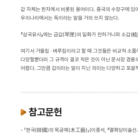
갑 자체는 한자에서 비롯된 용어이다. 중국의 수장구에 있어 큰
우리나라에서는 독이라는 말을 거의 쓰지 않는다.
『삼국유사』에는 금갑(琴匣)의 일화가 전하거니와 소갑(梳匣)
여기서 거울집 · 벼루집이라고 할 때 그것들은 비교적 소
다양할뿐더러 그 규격이 결코 작은 것이 아닌 문서장 겸용
어렵다. 그만큼 갑이라는 말이 지닌 의미는 다양하고 포괄
참고문헌
- 「한국(韓國)의 목공예(木工藝)」(이종석, 『열화당미술선서』4