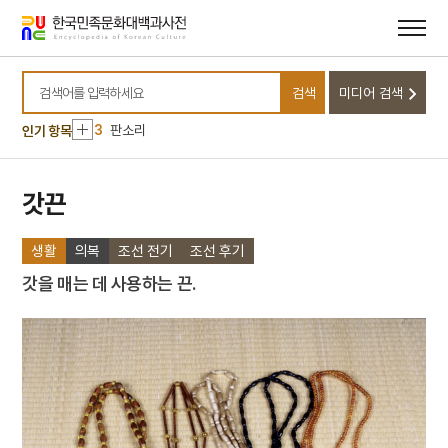
메뉴
본문
바로가기
바로가기
10
마령
1
금성대군
검색
미디어 검색
2
농악
검색어를 입력하세요
3
판소리
인기 항목
4
25의용단
5
격음
갓끈
6
단종실록
생활
의복
조선 전기
조선 후기
7
여수·순천 10·19사건
8
가갸날
갓을 매는 데 사용하는 끈.
9
균전론
10
마령
1
금성대군
2
농악
3
판소리