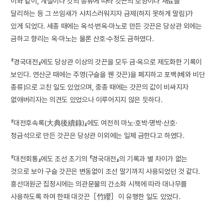
이와 같이, 계절이나 갓의 종류에 따라 갓끈의 모양이나 재료를
달리하는 등 그 쓰임새가 사치스러워지자 금제(하지 못하게 말림)가
있게 되었다. 세종 때에는 옥석·번옥·마노로 만든 갓끈은 당상관 외에는
금하고 향리는 옥·마노는 물론 산호·수정도 금하였다.
『경국대전』에도 당상관 이상의 갓끈을 모두 금·옥으로 제도화한 기록이
보인다. 연산군 때에는 주영(구슬을 꿴 갓끈)을 폐지하고 포백(베와 비단
종류)으로 고친 일도 있었으며, 중종 때에는 갓끈의 값이 비싸지자
없애버리자는 의견도 있었으나 이루어지지 않은 듯하다.
『대전후속록(大典後續錄)』에도 여전히 마노·호박·명박·산호·
청금석으로 만든 갓끈은 당상관 이외에는 일체 금한다고 하였다.
『대전회통』에도 조선 초기의 『경국대전』의 기록과 별 차이가 없는
것으로 보아 구슬 갓끈은 변동없이 조선 말기까지 사용되었던 것 같다.
흥선대원군 집정시에는 의관문물의 간소화 시책에 따라 대나무를
사용하도록 하여 한때 대갓끈［竹纓］이 유행한 일도 있었다.