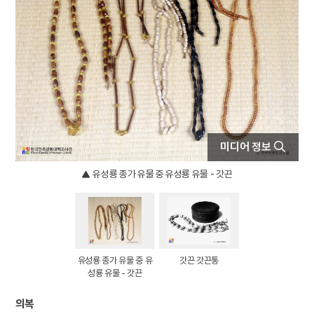
4
25의용단
5
격음
6
단종실록
7
여수·순천 10·19사건
8
가갸날
9
균전론
10
마령
미디어 정보
유성룡 종가 유물 중 유성룡 유물 - 갓끈
유성룡 종가 유물 중 유
갓끈 갓끈통
성룡 유물 - 갓끈
의복