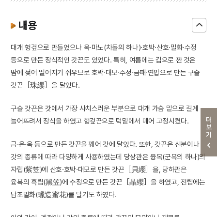
내용
대개 헝겊으로 만들었으나 옥·마노(차돌의 하나)·호박·산호·밀화·수정
등으로 만든 장식적인 갓끈도 있었다. 특히, 여름에는 깁으로 짠 것은
땀에 젖어 떨어지기 쉬우므로 호박·대모·수정·금패·연밥으로 만든 구슬
갓끈［珠纓］을 달았다.
구슬 갓끈은 갓에서 가장 사치스러운 부분으로 대개 가슴 밑으로 길게
더보기
늘어뜨려서 장식을 하였고 헝겊끈으로 턱밑에서 매어 고정시켰다.
금·은·옥 등으로 만든 갓끈을 꿰어 갓에 달았다. 또한, 갓끈은 신분이나
갓의 종류에 따라 다양하게 사용하였는데 당상관은 융복(군복의 하나)의
자립(紫笠)에 산호·호박·대모로 만든 갓끈［貝纓］을, 당하관은
융복의 흑립(黑笠)에 수정으로 만든 갓끈［晶纓］을 하였고, 전립에는
납조밀화(蠟造蜜花)를 달기도 하였다.