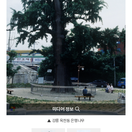
4
데릴사위
5
반야심경
6
뱀
7
개성 경천사지 십층석탑
8
경북대학교 상주캠퍼스
9
국방비
10
달서구
미디어 정보
강릉 옥천동 은행나무