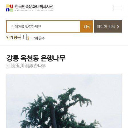
메뉴
본문
바로가기
바로가기
10
달서구
1
금성대군
검색
미디어 검색
2
신위
검색어를 입력하세요
3
낙화유수
인기 항목
4
데릴사위
5
반야심경
강릉 옥천동 은행나무
6
뱀
江
陵
玉
川
洞
銀
杏
나
무
7
개성 경천사지 십층석탑
8
경북대학교 상주캠퍼스
9
국방비
10
달서구
1
금성대군
2
신위
3
낙화유수