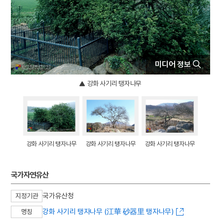
4
몽유도원도
5
반야심경
6
속담
7
일제강점기
미디어 정보
8
최치원
9
경의선
강화 사기리 탱자나무
10
내부순환로
강화 사기리 탱자나무
강화 사기리 탱자나무
강화 사기리 탱자나무
국가자연유산
국가유산청
지정기관
강화 사기리 탱자나무 (江華 砂器里 탱자나무)
명칭