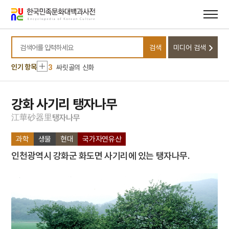
메뉴
본문
바로가기
바로가기
10
내부순환로
1
금성대군
검색
미디어 검색
2
익모초
검색어를 입력하세요
3
싸릿골의 신화
인기 항목
4
몽유도원도
5
반야심경
강화 사기리 탱자나무
6
속담
江
華
砂
器
里
탱
자
나
무
7
일제강점기
과학
생물
현대
국가자연유산
8
최치원
인천광역시 강화군 화도면 사기리에 있는 탱자나무.
9
경의선
10
내부순환로
1
금성대군
2
익모초
3
싸릿골의 신화