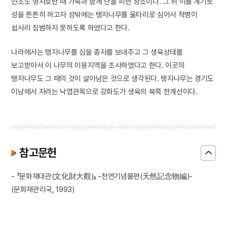
인조도 병자호란 때 가족과 함께 난을 피한 장소이다. 그 뒤 이를 계기로
성을 튼튼히 하고자 성밖에는 탱자나무를 울타리로 심어서 적병이
쉽사리 침범하지 못하도록 하였다고 한다.
나라에서는 탱자나무를 심을 종자를 보내주고 그 생육상태를
보고받아서 이 나무의 이용지역을 조사하였다고 한다. 이곳의
탱자나무도 그 때의 것이 살아남은 것으로 생각된다. 탱자나무는 경기도
이남에서 자라는 낙엽관목으로 강화도가 생육의 북쪽 한계선이다.
참고문헌
- 『문화재대관(文化財大觀)』 -천연기념물편(天然記念物編)-
(문화재관리국, 1993)