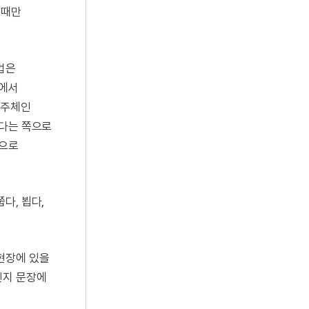
 때만
법은
비에서
 주체인
았다는 쪽으로
법으로
다, 뵙다,
현장에 있을
인지 문장에