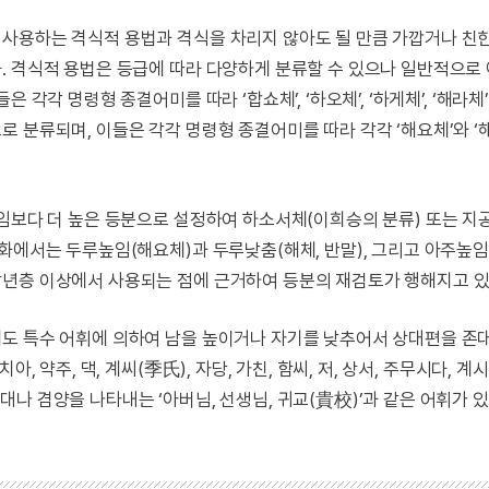
사용하는 격식적 용법과 격식을 차리지 않아도 될 만큼 가깝거나 친
. 격식적 용법은 등급에 따라 다양하게 분류할 수 있으나 일반적으로
각각 명령형 종결어미를 따라 ‘합쇼체’, ‘하오체’, ‘하게체’, ‘해라체
 분류되며, 이들은 각각 명령형 종결어미를 따라 각각 ‘해요체’와 ‘
임보다 더 높은 등분으로 설정하여 하소서체(이희승의 분류) 또는 지
화에서는 두루높임(해요체)과 두루낮춤(해체, 반말), 그리고 아주높
장년층 이상에서 사용되는 점에 근거하여 등분의 재검토가 행해지고 있
에도 특수 어휘에 의하여 남을 높이거나 자기를 낮추어서 상대편을 존
 약주, 댁, 계씨(季氏), 자당, 가친, 함씨, 저, 상서, 주무시다, 계시
나 겸양을 나타내는 ‘아버님, 선생님, 귀교(貴校)’과 같은 어휘가 있