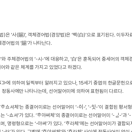
)은 ‘사(賜)’, 객체경어법(겸양법)은 ‘백(白)’으로 표기된다. 이두
경어법의 ‘賜’가 나타난다.
ᅵ-’와 주체경어법의 ‘-시-’에 대응하고, ‘白’은 훈독되어 중세어의 객체
현대어와 같은 체계를 가지고 있었다고 하겠다.
에 의하여 일찍부터 알려지고 있으나, 15세기 중엽의 한글문헌으로
이 정동사에만 나타나는데, 선어말어미에 의하여 표현됨이 다르다.
‘ᄒᆞ쇼셔체’는 종결어미로는 선어말어미 ‘-ᅌᅵ-’, ‘-ᅌᅵᆺ-’이 결합된 평서형의
으로는 ‘-쇼셔’가 있다. ‘ᄒᆞ야쎠체’의 종결어미로는 선어말어미 ‘-ᅟᅵᇰ-’과 ‘-ᅟ
’가 있으며, 명령형으로는 ‘-야쎠’가 있다. ‘ᄒᆞ라체’에는 선어말어미가 결합
형의 ‘-라’가 있다. 그밖에 ‘ᄒᆞ야쎠체’와 ‘ᄒᆞ라체’ 사이에 정동사어미 없