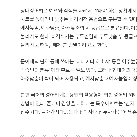
상대경어법은 예의와 격식을 차려서 말해야 하는 상황에서 
서로를 높이거나 낮추는 비격식적 용법으로 구분할 수 있다
예사높임, 예사낮춤, 아주낮춤의 네 등급으로 분류된다. 이들은 
불리기도 한다. 비격식체는 두루높임과 두루낮춤 두 등급으로
불리기도 하며, ‘해체’를 반말이라고도 한다.
문어체의 편지 등에 쓰이는 ‘하나이다·하소서’ 등을 아주높
박승빈의 분류)이라 부르는 일도 있다. 그러나 현대어의 대
아주낮춤이 짝이 되어 사용되고, 예사낮춤과 예사높임이 
한편 국어의 경어법에는 용언의 활용형에 의한 경어법 외
방법이 있다. 존대나 겸양을 나타내는 특수어휘로는 ‘진지, 치아,
잡수시다, 돌아가시다…’등과 접미사나 접두사가 붙어서 존대