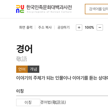
메뉴
본문
바로가기
바로가기
화면 출력
주소 복사
공유하기
100%
경어
敬語
언어
개념
이야기의 주체가 되는 인물이나 이야기를 듣는 상대에
이칭
경어법(敬語法)
이칭