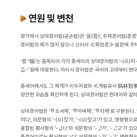
연원 및 변천
향가에서 상대경어법(공손법)은 ‘음(音)’, 주체경어법(존경법
경어법의 예가 많지 않으나 신라의 ≪화엄경≫ 발문에 주체
‘音’·‘賜’는 음독되어 각각 중세어의 상대경어법의 ‘-(으)ᅌ
ᄉᆞᆸ-’ 등에 대응한다. 따라서 경어법은 국어의 고대부터 
중세어에서도 그 체계가 이두자료와 ≪계림유사 鷄林類事≫
정연한 모습을 확인하게 된다. 상대경어법은 현대어와 같
상대경어법은 ‘ᄒᆞ쇼셔체’, ‘ᄒᆞ야쎠체’, ‘ᄒᆞ라체’로 구분된다. 
ᅌᅵ다’, 의문형의 ‘-(으)ᅌᅵᆺ가’, ‘-(으)ᅌᅵᆺ고’가 있고, 명령형
결합된 평서형의 ‘-ᅟᅵᇰ다’와 의문형의 ‘-ᅟᅵᆺ가’, ‘-ᅟᅵᆺ고
종결어미로는 평서형의 ‘-다’, 의문형의 ‘-가’, ‘-고’, 명령