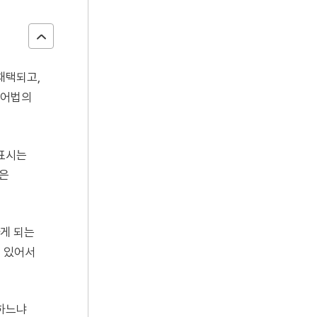
채택되고,
경어법의
의표시는
령은
게 되는
수 있어서
우하느냐