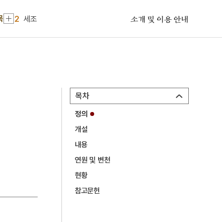
2
세조
목
소개 및 이용 안내
3
강진 무위사 극락전 아미타여래삼존 벽화
4
김연수
5
선군정치
6
영창대군
목차
7
절기
정의
8
5·10 총선거
개설
9
개국공신
내용
10
경국대전
연원 및 변천
1
금성대군
현황
2
세조
참고문헌
3
강진 무위사 극락전 아미타여래삼존 벽화