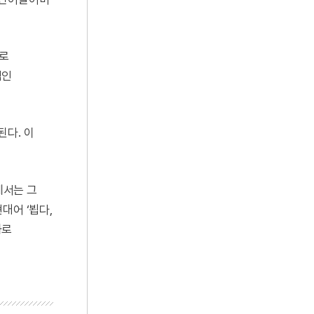
’로
적인
현된다. 이
에서는 그
대어 ‘뵙다,
화로