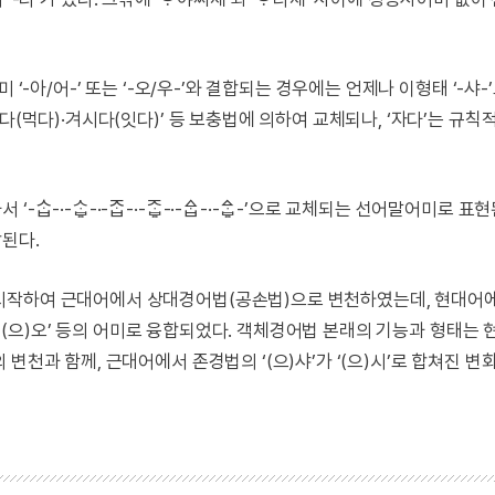
‘-아/어-’ 또는 ‘-오/우-’와 결합되는 경우에는 언제나 이형태 ‘-샤-
다(먹다)·겨시다(잇다)’ 등 보충법에 의하여 교체되나, ‘자다’는 규칙
·-ᄉᆞᇦ-·-ᄌᆞᆸ-·-ᄌᆞᇦ-·-ᅀᆞᆸ-·-ᅀᆞᇦ-’으로 교체되는 선어말어미로 표
된다.
시작하여 근대어에서 상대경어법(공손법)으로 변천하였는데, 현대어
, -(으)오’ 등의 어미로 융합되었다. 객체경어법 본래의 기능과 형태는 현
변천과 함께, 근대어에서 존경법의 ‘(으)샤’가 ‘(으)시’로 합쳐진 변