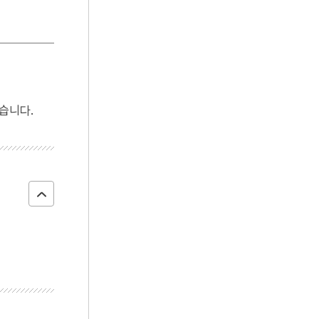
4
김연수
5
선군정치
6
영창대군
7
절기
8
5·10 총선거
습니다.
9
개국공신
10
경국대전