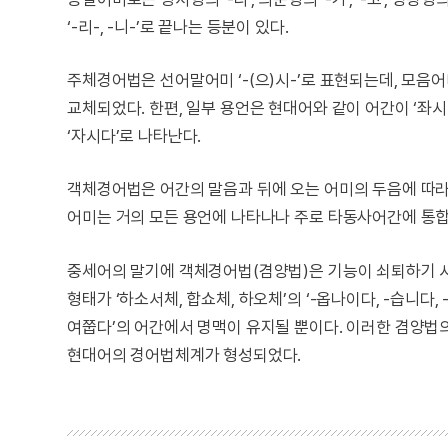
‘-리-, -니-’로 끝나는 등분이 있다.
주체경어법은 선어말어미 ‘-(으)시-’로 표현되는데, 모음어미 
교체되었다. 한편, 일부 용언은 현대어와 같이 어간이 ‘좌시
‘자시다’로 나타난다.
객체경어법은 어간의 말음과 뒤에 오는 어미의 두음에 따라서 ‘-ᄉᆞᆸ-
어미는 거의 모든 용언에 나타나나 주로 타동사어간에 통합
중세어의 말기에 객체경어법(겸양법)은 기능이 쇠퇴하기 
형태가 ‘하소서체, 합쇼체, 하오체’의 ‘-옵나이다, -습니다
여쭙다’의 어간에서 명맥이 유지될 뿐이다. 이러한 겸양법의 
현대어의 경어법체계가 형성되었다.