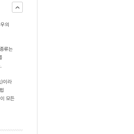
예우의
 종류는
를
.
法)이라
손법
 이 모든