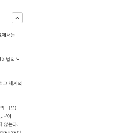
자료에서는
경어법의 ‘-
 그 체계의
 ‘-(으)
ᅵᆺ-’이
되지 않는다.
이 선어말어미