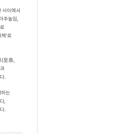
한 사이에서
 아주높임,
’로
해체’로
공(至恭,
임과
다.
대하는
다,
다.