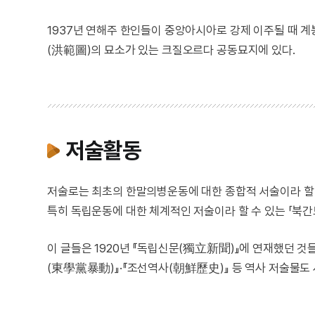
1937년 연해주 한인들이 중앙아시아로 강제 이주될 때 계
(洪範圖)의 묘소가 있는 크질오르다 공동묘지에 있다.
저술활동
저술로는 최초의 한말의병운동에 대한 종합적 서술이라 할 
특히 독립운동에 대한 체계적인 저술이라 할 수 있는 「북간
이 글들은 1920년 『독립신문(獨立新聞)』에 연재했던 
(東學黨暴動)』·『조선역사(朝鮮歷史)』 등 역사 저술물도 