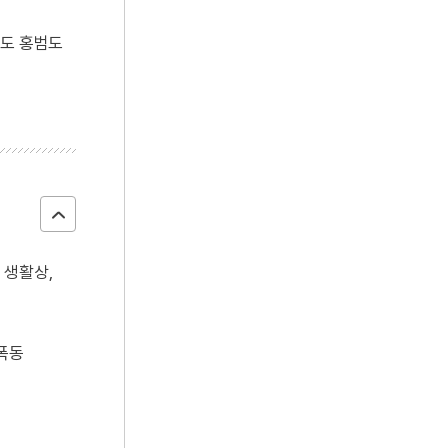
덤도 홍범도
 생활상,
폭동