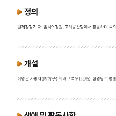
정의
일제강점기 때, 임시의정원, 고려공산당에서 활동하며 국
개설
이명은 사방자(四方子)·뒤바보·북우(北愚). 함경남도 영흥
생애 및 활동사항