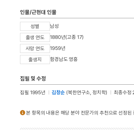
인물/근현대 인물
남성
성별
1880년(고종 17)
출생 연도
1959년
사망 연도
함경남도 영흥
출생지
집필 및 수정
집필 1995년
김창순
(북한연구소, 정치학)
최종수정 2
본 항목의 내용은 해당 분야 전문가의 추천으로 선정된