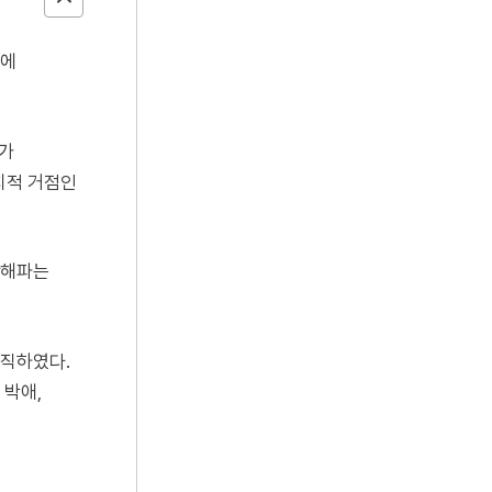
동에
부가
치적 거점인
.
상해파는
조직하였다.
 박애,