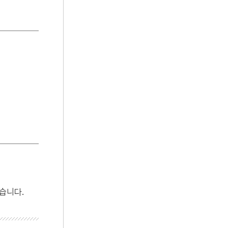
4
이민환
5
전재수
6
강산제
7
고부민란
8
고성 계승사 백악기 퇴적구조
9
대한민국
10
박상검
습니다.