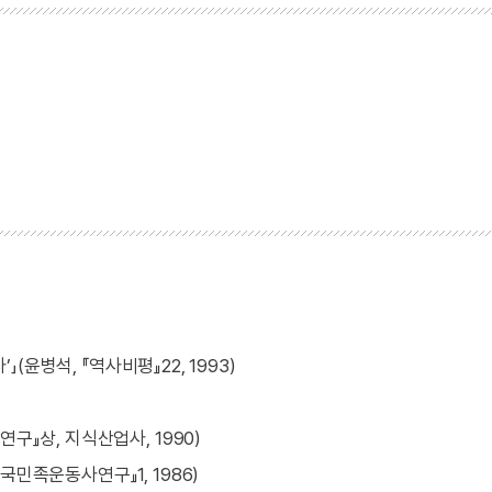
」(윤병석, 『역사비평』22, 1993)
구』상, 지식산업사, 1990)
국민족운동사연구』1, 1986)