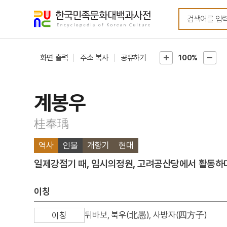
메뉴
본문
바로가기
바로가기
화면 출력
주소 복사
공유하기
100%
계봉우
桂奉瑀
역사
인물
개항기
현대
일제강점기 때, 임시의정원, 고려공산당에서 활동하
이칭
뒤바보, 북우(北愚), 사방자(四方子)
이칭