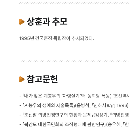
상훈과 추모
1995년 건국훈장 독립장이 추서되었다.
참고문헌
- 「내가 찾은 계봉우의 ‘아령실기’와 ‘동학당 폭동’, ‘조선역사’
- 「계봉우의 생애와 저술목록」(윤병석, 『인하사학』1, 1993)
- 「조선말 의병전쟁연구의 현황과 문제」(김상기, 『의병전쟁연
- 「북간도 대한국민회의 조직형태에 관한연구」(송우혜, 『한