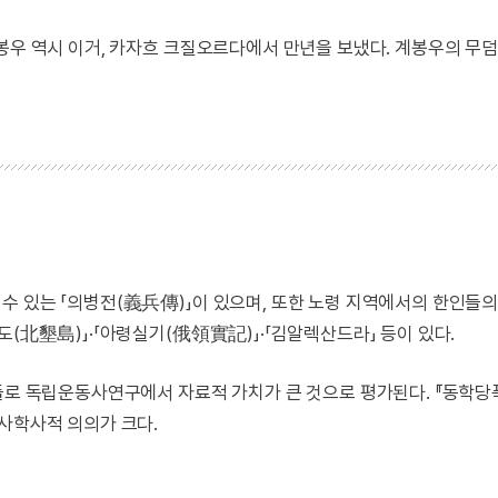
봉우 역시 이거, 카자흐 크질오르다에서 만년을 보냈다. 계봉우의 무
수 있는 「의병전(義兵傳)」이 있으며, 또한 노령 지역에서의 한인들의
도(北墾島)」·「아령실기(俄領實記)」·「김알렉산드라」 등이 있다.
것들로 독립운동사연구에서 자료적 가치가 큰 것으로 평가된다. 『동학당
사학사적 의의가 크다.