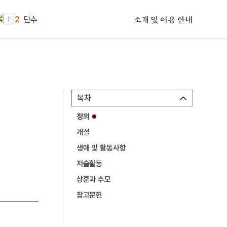
1
금성대군
목
2
단추
소개 및 이용 안내
3
에바다학교
4
이민환
5
전재수
6
강산제
목차
7
고부민란
정의
8
고성 계승사 백악기 퇴적구조
개설
9
대한민국
생애 및 활동사항
10
박상검
저술활동
1
금성대군
상훈과 추모
참고문헌
2
단추
3
에바다학교