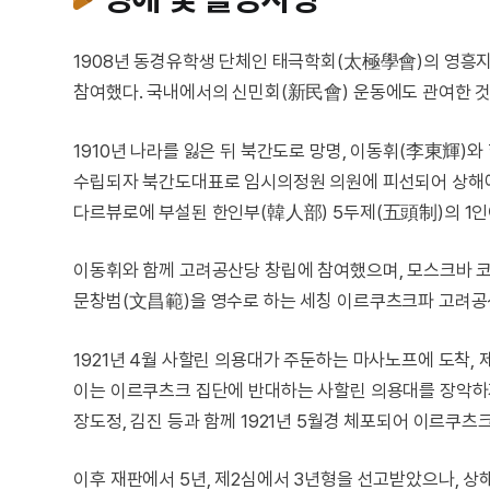
1908년 동경유학생 단체인 태극학회(太極學會)의 영흥지
참여했다. 국내에서의 신민회(新民會) 운동에도 관여한 것
1910년 나라를 잃은 뒤 북간도로 망명, 이동휘(李東輝)
수립되자 북간도대표로 임시의정원 의원에 피선되어 상해에서
다르뷰로에 부설된 한인부(韓人部) 5두제(五頭制)의 1인
이동휘와 함께 고려공산당 창립에 참여했으며, 모스크바 
문창범(文昌範)을 영수로 하는 세칭 이르쿠츠크파 고려공
1921년 4월 사할린 의용대가 주둔하는 마사노프에 도착
이는 이르쿠츠크 집단에 반대하는 사할린 의용대를 장악하기
장도정, 김진 등과 함께 1921년 5월경 체포되어 이르쿠츠
이후 재판에서 5년, 제2심에서 3년형을 선고받았으나, 상해