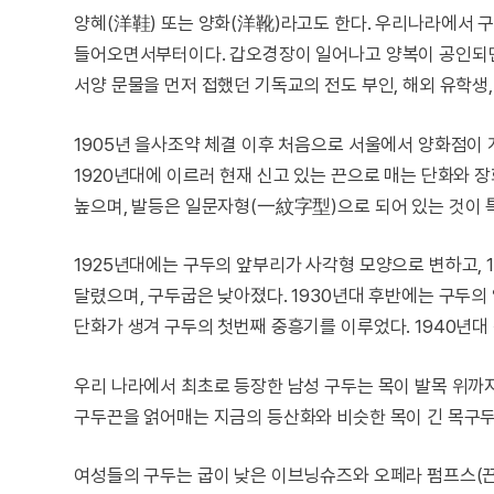
양혜(洋鞋) 또는 양화(洋靴)라고도 한다. 우리나라에서 구
들어오면서부터이다. 갑오경장이 일어나고 양복이 공인되면
서양 문물을 먼저 접했던 기독교의 전도 부인, 해외 유학생
1905년 을사조약 체결 이후 처음으로 서울에서 양화점이 
1920년대에 이르러 현재 신고 있는 끈으로 매는 단화와 
높으며, 발등은 일문자형(一紋字型)으로 되어 있는 것이 
1925년대에는 구두의 앞부리가 사각형 모양으로 변하고, 
달렸으며, 구두굽은 낮아졌다. 1930년대 후반에는 구두의
단화가 생겨 구두의 첫번째 중흥기를 이루었다. 1940년
우리 나라에서 최초로 등장한 남성 구두는 목이 발목 위까
구두끈을 얽어매는 지금의 등산화와 비슷한 목이 긴 목
여성들의 구두는 굽이 낮은 이브닝슈즈와 오페라 펌프스(끈