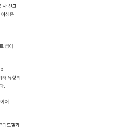
 사 신고
 여성은
로 굽이
식이
 여러 유형의
다.
 이어
 후디드힐과