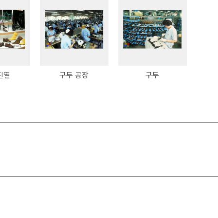
진열
구두 공장
구두