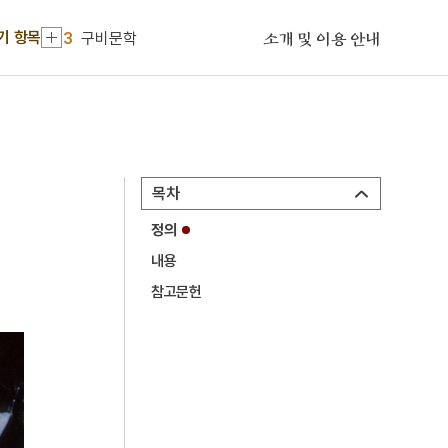
2
세종
기 항목
3
구비문학
소개 및 이용 안내
4
김종직
5
누정
6
띠
7
사신도
목차
8
세조
정의
9
장릉지
내용
10
지방교부세
참고문헌
1
금성대군
2
세종
3
구비문학
4
김종직