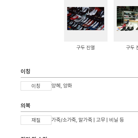
구두 진열
구두 
이칭
양혜, 양화
이칭
의복
가죽/소가죽, 말가죽 | 고무 | 비닐 등
재질