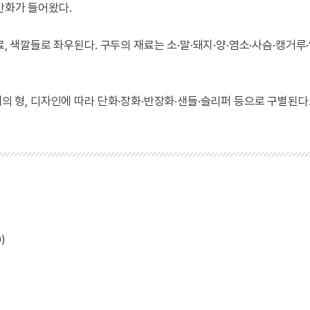
반화가 들어왔다.
료, 색깔들로 좌우된다. 구두의 재료는 소·말·돼지·양·염소·사슴·캥거루·
체의 형, 디자인에 따라 단화·장화·반장화·샌들·슬리퍼 등으로 구별된다
)