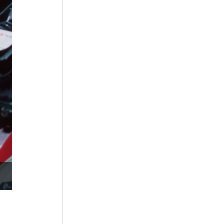
5
누정
6
띠
7
사신도
8
세조
9
장릉지
10
지방교부세