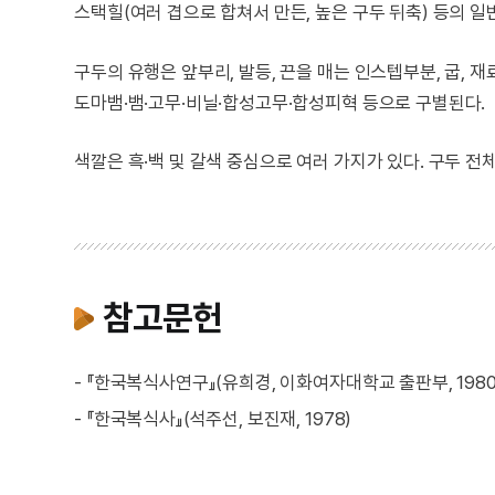
스택힐(여러 겹으로 합쳐서 만든, 높은 구두 뒤축) 등의 일
구두의 유행은 앞부리, 발등, 끈을 매는 인스텝부분, 굽, 재
도마뱀·뱀·고무·비닐·합성고무·합성피혁 등으로 구별된다.
색깔은 흑·백 및 갈색 중심으로 여러 가지가 있다. 구두 전
참고문헌
- 『한국복식사연구』(유희경, 이화여자대학교 출판부, 1980
- 『한국복식사』(석주선, 보진재, 1978)