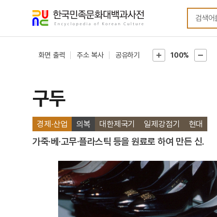
메뉴
본문
바로가기
바로가기
화면 출력
주소 복사
공유하기
100%
구두
경제·산업
의복
대한제국기
일제강점기
현대
가죽·베·고무·플라스틱 등을 원료로 하여 만든 신.