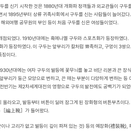
두를 신기 시작한 것은 1880년대 개화파 정객들과 외교관들이 구두를
서 1895년부터 상류 귀족사회에서 구두를 신는 사람들이 늘어갔다.
, 해외여행 공무원의 부인 등이 처음 구두를 신은 여성들이었다.
개점되었다. 1910년대에는 흑에나멜 구두와 스포츠화가 등장하였다.
장화가 등장하였다. 이 구두는 앞부리가 칼처럼 뾰족하고, 구멍이 3쌍으
특징이다.
1930년대에는 여자 구두의 발등에 꽃무늬를 놓고 비단 리본과 끈 장
 앞부리가 둥근 모양으로 변하고, 끈 매는 부분이 다양하게 변하는 등
대 전반기는 제2차세계대전의 영향으로 구두의 발전에도 공백기가 되었
지 올라오고, 발등부터 버튼이 달려 잠그게 된 장화형의 버튼부츠이다.
구두［編上靴］가 들어왔다.
이나 고리가 없고 발등이 깊이 파져 있는 것) 등의 예장화(禮裝靴),