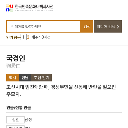
메뉴
본문
바로가기
바로가기
10
LA 폭동
검색
미디어 검색
1
반달가슴곰
검색어를 입력하세요
2
제주4·3사건
인기 항목
3
금성대군
4
명두
국경인
5
박팽년 선생 유허
鞠
景
仁
6
정과
역사
인물
조선 전기
7
청구야담
조선시대 임진왜란 때, 경성부민을 선동해 반란을 일으킨
8
세조
주모자.
9
영도중학교
10
LA 폭동
인물/전통 인물
1
반달가슴곰
남성
성별
2
제주4·3사건