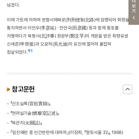
더보기
넘겼다.
이에 가토에 의하여 판형사제북로(判刑使制北路)에 임명되어 회령을
통치하면서 이언우(李彦祐) · 전언국(田彦國) 등과 함께 횡포를
자행하다가 북평사(北評事) 정문부(鄭文孚)의 격문을 받은 회령유생
신세준(申世俊)과 오윤적(吳允迪)의 유인에 떨어져 붙잡혀
주1
참살되었다.
참고문헌
- 『선조실록(宣祖實錄)』
- 『연려실기술(燃藜室記述)』
- 『북관지(北關誌)』
- ｢임진왜란 중 민간반란에 대하여｣(이장희, 『향토서울 32』, 1968)