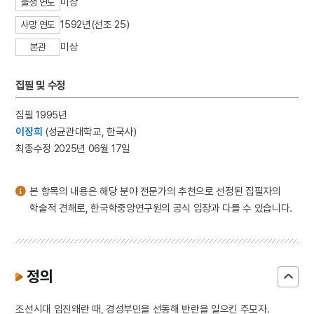
미상
출생 연도
3
금성대군
1592년(선조 25)
사망 연도
4
명두
미상
본관
5
박팽년 선생 유허
6
정과
집필 및 수정
7
청구야담
8
세조
집필 1995년
이장희
(성균관대학교, 한국사)
9
영도중학교
최종수정 2025년 06월 17일
10
LA 폭동
본 항목의 내용은 해당 분야 전문가의 추천으로 선정된 집필자의
학술적 견해로, 한국학중앙연구원의 공식 입장과 다를 수 있습니다.
정의
조선시대 임진왜란 때, 경성부민을 선동해 반란을 일으킨 주모자.