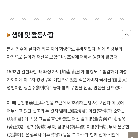
생애 및 활동사항
본시 전주에 살다가 죄를 지어 회령으로 유배되었다. 뒤에 회령부의
아전으로 들어가 재산을 모았으나, 조정에 대해서 원한이 많았다.
1592년 임진왜란 때 왜장 가토[加藤淸正]가 함경도로 침입하여 회령
가까이에 이르자 경성부의 아전으로 있던 작은아버지 국세필(鞠世弼),
명천아전 정말수(鄭末守) 등과 함께 부민을 선동, 반란을 일으켰다.
이 때 근왕병(勤王兵: 왕을 측근에서 호위하는 병사) 모집차 이 곳에
머무르고 있던 선조의 두 왕자 임해군(臨海君) 이진(李珒)과 순화군
(順和君) 이보 및 그들을 호종하였던 대신 김귀영(金貴榮)과 황정욱
(黃廷彧) · 황혁(黃赫) 부자, 남병사(南兵使) 이영(李瑛), 부사 문몽헌
(文夢軒), 온성부사 이수(李銖) 등을 그 가족과 함께 잡아 적진에