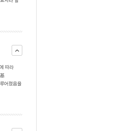
 요지라 할
편에 따라
遺基
이루어졌음을