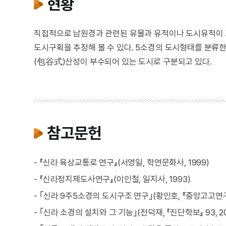
현황
직접적으로 남원경과 관련된 유물과 유적이나 도시유적이 
도시구획을 추정해 볼 수 있다. 5소경의 도시형태를 분류
(包谷式)산성이 부수되어 있는 도시로 구분되고 있다.
참고문헌
- 『신라 육상교통로 연구』(서영일, 학연문화사, 1999)
- 『신라정치제도사연구』(이인철, 일지사, 1993)
- ｢신라 9주5소경의 도시구조 연구｣(황인호, 『중앙고고연구』 
- ｢신라 소경의 설치와 그 기능｣(전덕재, 『진단학보』 93, 20