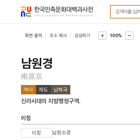
메뉴
본문
바로가기
바로가기
화면 출력
주소 복사
공유하기
100%
남원경
南原京
역사
제도
남북국
신라시대의 지방행정구역.
이칭
남원소경
이칭