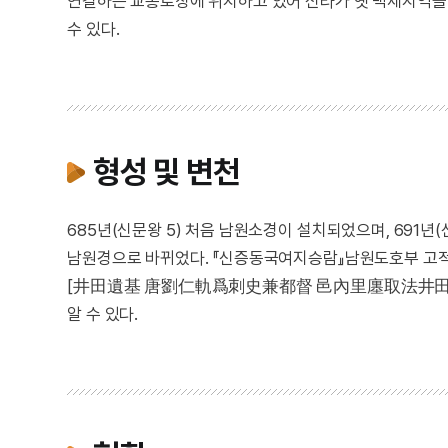
연결하는 교통로상에 위치하고 있어 신라가 옛 백제지역을
수 있다.
형성 및 변천
685년(신문왕 5) 처음 남원소경이 설치되었으며, 691년(
남원경으로 바뀌었다. 『신증동국여지승람』남원도호부 고적
[井田遺基 唐劉仁軌爲刺史兼都督 邑內里廛取法井田畫爲
알 수 있다.