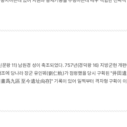
 통치하는데 있어 지원과 통제기능을 수행하는데 매우 적합한 전략적
신문왕 11) 남원경 성이 축조되었다. 757년(경덕왕 16) 지방군현 개
조에 당나라 장군 유인궤(劉仁軌)가 점령했을 당시 구획된 "井田
九區 至今遺址尙存]" 기록이 있어 일찍부터 격자형 구획이 