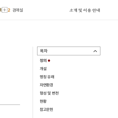
1
화랑도
목
2
겸애설
소개 및 이용 안내
3
금성대군
4
방학
5
사찬
6
사화
목차
7
여수·순천 10·19사건
정의
8
개성 경천사지 십층석탑
개설
9
경복궁 광화문
명칭 유래
10
경인선
자연환경
1
화랑도
형성 및 변천
현황
2
겸애설
참고문헌
3
금성대군