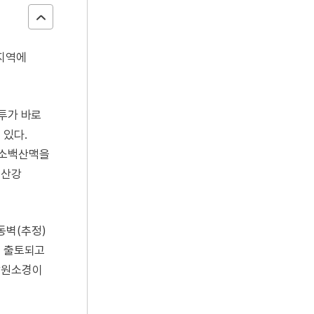
 지역에
전투가 바로
 있다.
 소백산맥을
영산강
동벽(추정)
수 출토되고
남원소경이