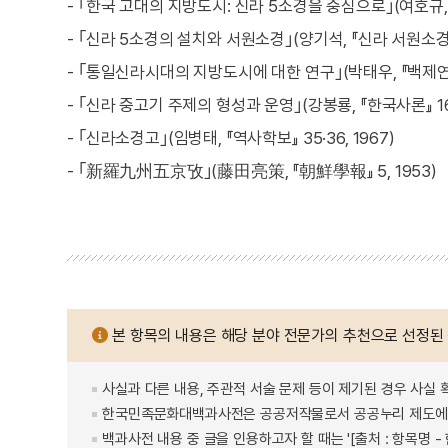
- ｢한국 고대의 지방도시: 신라 5소경을 중심으로｣(여호규, 
- ｢신라 5소경의 설치와 서원소경｣(양기석, 『신라 서원소경 연
- ｢통일신라시대의 지방도시에 대한 연구｣(박태우, 『백제연구』
- ｢신라 중고기 주제의 형성과 운영｣(강봉룡, 『한국사론』 16,
- ｢신라소경고｣(임병태, 『역사학보』 35·36, 1967)
- ｢新羅九州五京攷｣(藤田亮策, 『朝鮮學報』 5, 1953)
본 항목의 내용은 해당 분야 전문가의 추천으로 선정된
사실과 다른 내용, 주관적 서술 문제 등이 제기된 경우 사실 
한국민족문화대백과사전은 공공저작물로서 공공누리 제도에 
백과사전 내용 중 글을 인용하고자 할 때는 '[출처 : 항목명