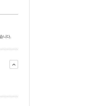
4
방학
5
사찬
6
사화
7
여수·순천 10·19사건
8
개성 경천사지 십층석탑
습니다.
9
경복궁 광화문
10
경인선