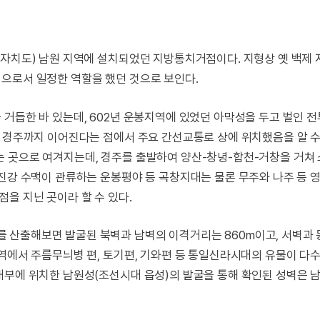
별자치도) 남원 지역에 설치되었던 지방통치거점이다. 지형상 옛 백제
으로서 일정한 역할을 했던 것으로 보인다.
거듭한 바 있는데, 602년 운봉지역에 있었던 아막성을 두고 벌인 
 경주까지 이어진다는 점에서 주요 간선교통로 상에 위치했음을 알 수
는 곳으로 여겨지는데, 경주를 출발하여 양산-창녕-합천-거창을 거쳐
섬진강 수맥이 관류하는 운봉평야 등 곡창지대는 물론 무주와 나주 등 
을 지닌 곳이라 할 수 있다.
산출해보면 발굴된 북벽과 남벽의 이격거리는 860m이고, 서벽과 
구역에서 주름무늬병 편, 토기편, 기와편 등 통일신라시대의 유물이 다
내부에 위치한 남원성(조선시대 읍성)의 발굴을 통해 확인된 성벽은 