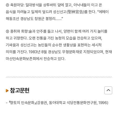
② 축원마당: 밀대방석을 상투바위 앞에 깔고, 아낙네들이 이고 온
음식을 차려놓고 일제히 엎드려 성신선고(聖神宣告)를 한다. “에헤이
해동조선 경상남도 창원군 봉정리……”
③ 흥취와 회향:술과 안주를 들고 나서, 양편이 함께 여러 가지 놀이를
하고 귀향한다. 오랜 전통을 가진 농청의 모습을 전승하고 있으며,
기싸움과 성신선고는 농민들의 순수한 생활상을 표현하는 세시적
의의를 가진다. 1983년 8월 경상남도 무형문화재로 지정되었으며, 현재
마산민속문화보존회에서 전승하고 있다.
참고문헌
- 『향토의 민속문화』(강용권, 동아대학교 석당전통문화연구원, 1996)