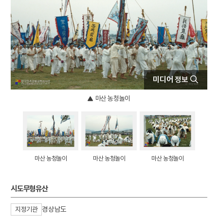
4
강화도조약
5
아함
6
가야금병창
7
경주 석굴암 석굴
8
관미령전투
9
김구
미디어 정보
10
김구 암살사건
마산 농청놀이
마산 농청놀이
마산 농청놀이
마산 농청놀이
시도무형유산
경상남도
지정기관