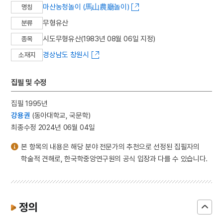
마산농청놀이 (馬山農廳놀이)
명칭
무형유산
분류
시도무형유산(1983년 08월 06일 지정)
종목
경상남도 창원시
소재지
집필 및 수정
집필 1995년
강용권
(동아대학교, 국문학)
최종수정 2024년 06월 04일
본 항목의 내용은 해당 분야 전문가의 추천으로 선정된 집필자의
학술적 견해로, 한국학중앙연구원의 공식 입장과 다를 수 있습니다.
정의