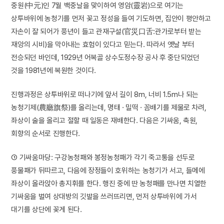
중원(中元)인 7월 백중날을 맞이하여 영암(靈岩)으로 여기는
상투바위에 농청기를 먼저 꽂고 정성을 들여 기도하면, 집안이 평안하고
자손이 잘 되어가 풍년이 들고 관재구설(官災口舌:관가로부터 받는
재앙의 시비)을 막아내는 효험이 있다고 믿는다. 따라서 옛날 부터
전승되던 바인데, 1929년 어복골 상수도정수장 공사 후 중단되었던
것을 1981년에 복원한 것이다.
진행과정은 상투바위로 떠나기에 앞서 길이 8m, 너비 1.5m나 되는
농청기제(農廳旗祭)를 올리는데, 명태 · 밀떡 · 꼼배기를 제물로 차려,
좌상이 술을 올리고 절할 때 일동은 재배한다. 다음은 기싸움, 축원,
회향의 순서로 진행한다.
① 기싸움마당: 구강농청패와 봉정농청패가 각기 죽고통을 선두로
풍물패가 뒤따르고, 다음에 장정들이 호위하는 농청기가 서고, 들메에
좌상이 올라앉아 총지휘를 한다. 행진 중에 딴 농청패를 만나면 치열한
기싸움을 벌여 상대방의 깃발을 쓰러뜨리면, 먼저 상투바위에 가서
대기를 상단에 꽂게 된다.