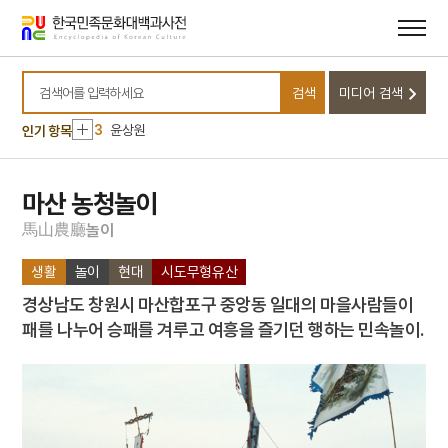
메뉴
본문
바로가기
바로가기
10
김구 암살사건
1
금성대군
검색
미디어 검색
2
봉강서원
검색어를 입력하세요
3
윤상원
인기 항목
4
강화도조약
5
아함
마산 농청놀이
6
가야금병창
馬
山
農
廳
놀
이
7
경주 석굴암 석굴
생활
놀이
현대
시도무형유산
8
관미령전투
경상남도 창원시 마산합포구 중앙동 일대의 마을사람들이
9
김구
패를 나누어 승패를 겨루고 여흥을 즐기던 행하는 민속놀이.
10
김구 암살사건
1
금성대군
2
봉강서원
3
윤상원