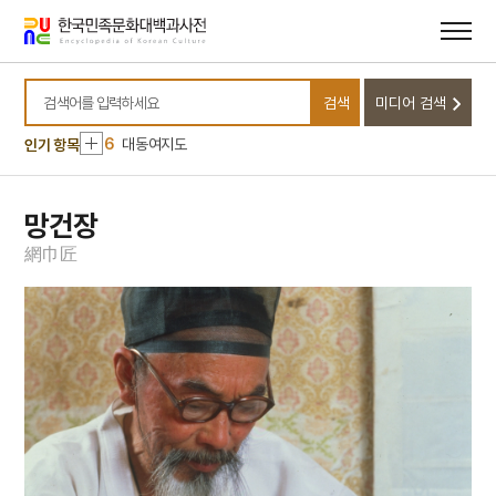
2
효감천
메뉴
본문
바로가기
바로가기
3
세조
4
한명회
검색
미디어 검색
5
고풀이
검색어를 입력하세요
6
대동여지도
인기 항목
7
북조선임시인민위원회
8
이순신
망건장
9
절기
網
巾
匠
10
김령
1
금성대군
2
효감천
3
세조
4
한명회
5
고풀이
6
대동여지도