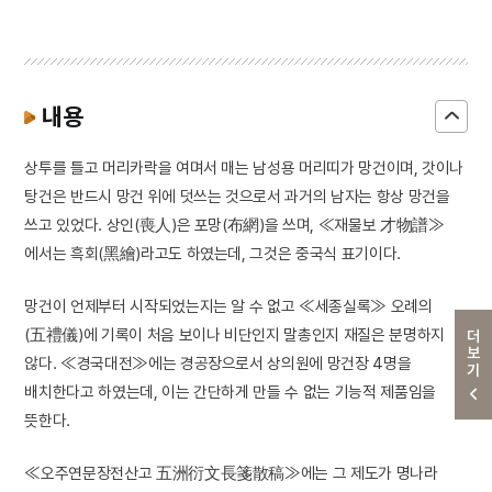
내용
상투를 틀고 머리카락을 여며서 매는 남성용 머리띠가 망건이며, 갓이나
탕건은 반드시 망건 위에 덧쓰는 것으로서 과거의 남자는 항상 망건을
쓰고 있었다. 상인(喪人)은 포망(布網)을 쓰며, ≪재물보 才物譜≫
에서는 흑회(黑繪)라고도 하였는데, 그것은 중국식 표기이다.
망건이 언제부터 시작되었는지는 알 수 없고 ≪세종실록≫ 오례의
(五禮儀)에 기록이 처음 보이나 비단인지 말총인지 재질은 분명하지
더보기
않다. ≪경국대전≫에는 경공장으로서 상의원에 망건장 4명을
배치한다고 하였는데, 이는 간단하게 만들 수 없는 기능적 제품임을
뜻한다.
≪오주연문장전산고 五洲衍文長箋散稿≫에는 그 제도가 명나라