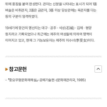
위에 풍잠을 붙여 완성한다. 관자는 신분을 나타내는 표시가 되어 1품
벼슬은 비취관자, 2품은 금관자, 3품 이상 당상관에는 옥관자를 다는
등의 구분이 엄격하였다.
19세기에 망건의 명산지는 대구 · 공주 · 석성(石城) · 김제 · 평양
등지라고 기록되었으나 최근에는 제주의 여성들에 의하여 명맥이
이어지고 있고, 현재 그 기능보유자는 제주의 이수녀(李受女)이다.
참고문헌
- 『중요무형문화재해설』-공예기술편-(문화재관리국, 1985)