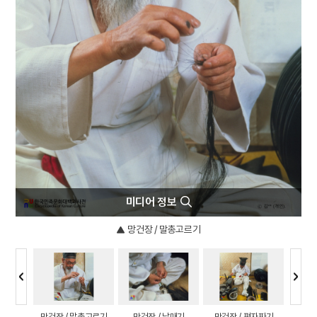
7
북조선임시인민위원회
8
이순신
9
절기
10
김령
미디어 정보
망건장 / 말총고르기
성된 망건
망건장 / 말총고르기
망건장 / 날매기
망건장 / 편자짜기
망건장 