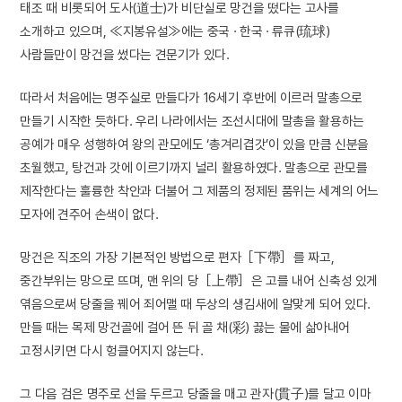
태조 때 비롯되어 도사(道士)가 비단실로 망건을 떴다는 고사를
소개하고 있으며, ≪지봉유설≫에는 중국 · 한국 · 류큐(琉球)
사람들만이 망건을 썼다는 견문기가 있다.
따라서 처음에는 명주실로 만들다가 16세기 후반에 이르러 말총으로
만들기 시작한 듯하다. 우리 나라에서는 조선시대에 말총을 활용하는
공예가 매우 성행하여 왕의 관모에도 ‘총겨리겹갓’이 있을 만큼 신분을
초월했고, 탕건과 갓에 이르기까지 널리 활용하였다. 말총으로 관모를
제작한다는 훌륭한 착안과 더불어 그 제품의 정제된 품위는 세계의 어느
모자에 견주어 손색이 없다.
망건은 직조의 가장 기본적인 방법으로 편자［下帶］를 짜고,
중간부위는 망으로 뜨며, 맨 위의 당［上帶］은 고를 내어 신축성 있게
엮음으로써 당줄을 꿰어 죄어맬 때 두상의 생김새에 알맞게 되어 있다.
만들 때는 목제 망건골에 걸어 뜬 뒤 골 채(彩) 끓는 물에 삶아내어
고정시키면 다시 헝클어지지 않는다.
그 다음 검은 명주로 선을 두르고 당줄을 매고 관자(貫子)를 달고 이마