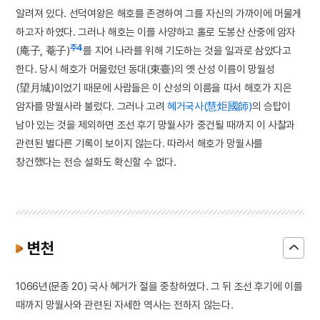
알려져 있다. 선덕여왕은 해호를 존경하여 그를 자신의 가까이에 머물게
하고자 하였다. 그러나 해호는 이를 사양하고 홀로 도봉산 산중에 암자
주4
(庵子, 菴子)
를 지어 나라를 위해 기도하는 것을 일과로 삼았다고
한다. 당시 해호가 머물렀던 동대(東臺)의 옛 산성 이름이 망월성
(望月城)이었기 때문에 사람들은 이 산성의 이름을 따서 해호가 지은
암자를 망월사라 불렀다. 그러나 고려
혜거국사(慧炬國師)
의 승탑이
남아 있는 것을 제외하면 조선 후기 망월사가 중건될 때까지 이 사찰과
관련된 별다른 기록이 보이지 않는다. 따라서 해호가 망월사를
창건했다는 전승 설화도 확신할 수 없다.
변천
1066년(문종 20) 국사 혜거가 절을 중창하였다. 그 뒤 조선 후기에 이를
때까지 망월사와 관련된 자세한 역사는 전하지 않는다.