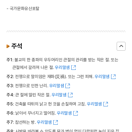
- 국가문화유산포탈
주석
주1
: 불교의 한 종파의 우두머리인 큰절의 관리를 받는 작은 절. 또는
큰절에서 갈라져 나온 절.
우리말샘
주2
: 전쟁으로 말미암은 재화(災禍). 또는 그런 피해.
우리말샘
주3
: 전쟁으로 인한 난리.
우리말샘
주4
: 큰 절에 딸린 작은 절.
우리말샘
주5
: 건축물 따위의 낡고 헌 것을 손질하며 고침.
우리말샘
주6
: 낡아서 무너지고 떨어짐.
우리말샘
주7
: 참선하는 방.
우리말샘
주8
: 사방을 바라볼 수 있도록 문과 벽이 없이 다락처럼 높이 지은 집.