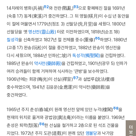
주2
주3
14차례의 병화(兵禍)
와 전란(戰亂)
으로 황폐해진 절을 1691년
(숙종 17) 동계(東溪)가 중건하였다. 그 뒤 영월(暎月)이 수십 년 동안을
이 절에 머물면서 1779년(정조 3) 선월당(先月堂)을 세웠다. 1800년
선월당을 옛
영산전(靈山殿)
터로 이전하였으며, 1818년(순조 18)
주5
칠성각
을 신축하였고 1827년 절 전체를 중수(重修)
하였다. 1880년
(고종 17) 완송(玩松)이 절을 중건하였고, 1882년 완송이 영산전을
다시 세웠으며, 1884년 인파(仁坡)가
독성각(獨聖閣)
을 건립하였다.
1885년 완송이
약사전(藥師殿)
을 건립하였고, 1901년(광무 5) 인파가
여러 승려들이 함께 거쳐하며 식사하는 '큰방'을 보수하였다.
주7
1906년에는 회광(晦光)이 선실(禪室)
과 설법루(說法樓)를
중수하였으며, 1941년 김응운(金應運)이 약사전(藥師殿)을
중건하였다.
주8
1965년 주지 춘성(春城)이 원래 영산전 앞에 있던 누각(樓閣)
을
현재의 위치로 옮겨와 광법암(廣法庵)이라는 이름을 붙였다. 1969년
주6
춘성은 퇴락(頹落)
한 선실을 철거하고 2층으로 된 석조 건물을
더보기
지었다. 1972년 주지 도관(道觀)이 본래 있던
염불당
과 낙가암