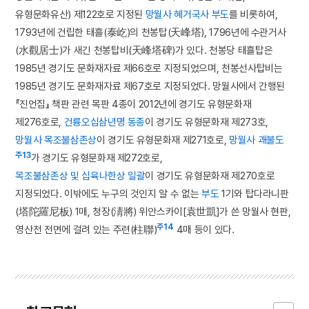
유형문화유산) 제122호로 지정된
망월사 혜거국사 부도
를 비롯하여,
1793년에 건립한 태흘(泰屹)의 천봉탑(天峰塔), 1796년에 수관거사
(水觀居士)가 새긴 천봉탑비(天峰塔碑)가 있다. 천봉당 태흘탑은
1985년 경기도 문화재자료 제66호로 지정되었으며, 천봉선사탑비는
1985년 경기도 문화재자료 제67호로 지정되었다. 망월사에서 간행된
『진언집』 책판 관련 목판 4종이 2012년에 경기도 유형문화재
제276호로,
건륭오십삼년명 동종
이 경기도 유형문화재 제273호,
망월사 목조불삼존상
이 경기도 유형문화재 제271호로,
망월사 괘불도
주13
가 경기도 유형문화재 제272호로,
목조불삼존상 및 십육나한상 일괄
이 경기도 유형문화재 제270호로
지정되었다. 이밖에도 누구의 것인지 알 수 없는
부도
1기와 탑다라니판
(塔陀羅尼板) 1매, 청장(淸將) 위안스카이[袁世凱]가 쓴 망월사 현판,
주14
영산전 전면에 걸려 있는 주련(柱聯)
4매 등이 있다.