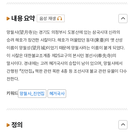
내용 요약
음성 재생
망월사(望月寺)는 경기도 의정부시 도봉산에 있는 삼국시대 신라의
승려 해호가 창건한 사찰이다. 해호가 머물렀던 동대(東臺)의 옛 산성
이름이 망월성(望月城)이었기 때문에 망월사라는 이름이 붙게 되었다.
이 사찰은 대한불교조계종 제25교구의 본사인 봉선사(奉先寺)의
말사이다. 경내에는 고려 혜거국사의 승탑이 남아 있으며, 망월사에서
간행된 『진언집』 책판 관련 목판 4종 등 조선시대 불교 관련 유물이 다수
전한다.
키워드
망월사_진언집
혜거국사
정의