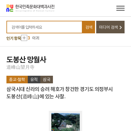
메뉴
본문
바로가기
바로가기
10
무
1
금성대군
검색
미디어 검색
2
측우기
검색어를 입력하세요
3
이귀
인기 항목
4
문종
5
구운몽
도봉산 망월사
6
신앙촌
道
峰
山
望
月
寺
7
이태준
종교·철학
유적
삼국
8
강주룡
삼국시대 신라의 승려 해호가 창건한 경기도 의정부시
9
나재 채수 신도비
도봉산(道峰山)에 있는 사찰.
10
무
1
금성대군
2
측우기
3
이귀