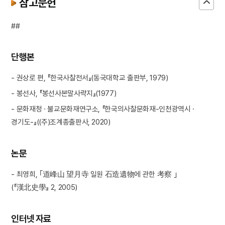
참고문헌
##
단행본
- 권상로 편, 『한국사찰전서』(동국대학교 출판부, 1979)
- 봉선사, 『봉선사본말사략지』(1977)
- 문화재청 · 불교문화재연구소, 『한국의사찰문화재-인천광역시 ·
경기도-』((주)조계종출판사, 2020)
논문
- 최영희, ｢道峰山 望月寺 일원 石造遺物에 관한 考察 ｣
(『漢北史學』 2, 2005)
인터넷 자료