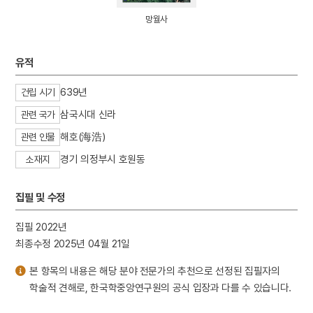
4
문종
망월사
5
구운몽
6
신앙촌
유적
7
이태준
639년
8
강주룡
건립 시기
9
나재 채수 신도비
삼국시대 신라
관련 국가
10
무
해호(海浩)
관련 인물
경기 의정부시 호원동
소재지
집필 및 수정
집필 2022년
최종수정 2025년 04월 21일
본 항목의 내용은 해당 분야 전문가의 추천으로 선정된 집필자의
학술적 견해로, 한국학중앙연구원의 공식 입장과 다를 수 있습니다.