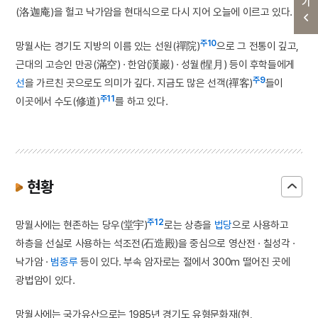
(洛迦庵)을 헐고 낙가암을 현대식으로 다시 지어 오늘에 이르고 있다.
주10
망월사는 경기도 지방의 이름 있는 선원(禪院)
으로 그 전통이 깊고,
근대의 고승인 만공(滿空) · 한암(漢巖) · 성월(惺月) 등이 후학들에게
주9
선
을 가르친 곳으로도 의미가 깊다. 지금도 많은 선객(禪客)
들이
주11
이곳에서 수도(修道)
를 하고 있다.
현황
주12
망월사에는 현존하는 당우(堂宇)
로는 상층을
법당
으로 사용하고
하층을 선실로 사용하는 석조전(石造殿)을 중심으로 영산전 · 칠성각 ·
낙가암 ·
범종루
등이 있다. 부속 암자로는 절에서 300m 떨어진 곳에
광법암이 있다.
망월사에는 국가유산으로는 1985년 경기도 유형문화재(현,