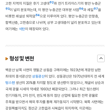
주2
고한 지역의 지질은 후기 고생대
와 전기 트리아스기의 평안 누층군
주3
주6
주7
이 널리 분포하는데, 이 평안 누층군은 대부분 사암
과 셰일
을
주4
비롯한 쇄설성 퇴적암
으로 이루어져 있다. 평안 누층군은 만항층,
함백산층, 고한층으로 나뉘며, 상부 고생대층이 널리 분포하고 있는데
여기에는
석탄
이 매장되어 있다.
형성 및 변천
백운산 남쪽 사면의 영월군 상동읍 구래리에는 1923년에 개광된 남한
최대의 중석광산인
상동광산
이 있다. 성동광산은 1970년대까지 전 세계
텅스텐
생산의 20%를 차지할 정도로 생산량이 많았으나, 채굴비 상승과
국제 광물 시세의 약세로 1993년 폐광되었다. 그러나 최근 텅스텐이
전기자동차, 2차 전지, 반도체 등의 첨단 산업에 필요한 전략 광물로
주목을 받으면서 해외 투자를 통해 재가동되기 시작됐다. 북쪽 사면에는
강원특별자치도 정선군 고한읍과 사북읍이 위치하며, 이곳에는