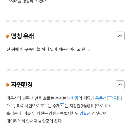
고지대를 형성하고 있다.
명칭 유래
산 위에 흰 구름이 늘 끼어 있어 백운산이라고 한다.
자연환경
백운산의 남쪽 사면을 흐르는 수계는
남한강
의 지류인
옥동천(玉洞川)
주1
으로, 북쪽 사면으로 흐르는 수계
는 지장천(地藏川)으로 각각
흘러든다. 이들 두 하천은 강원도특별자치도
영월군
김삿갓면
대야리에서 합쳐져 남한강이 된다.