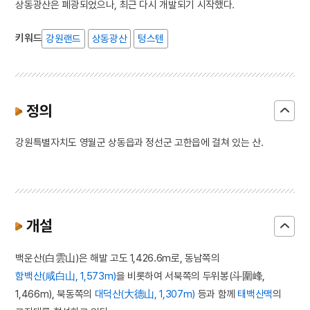
상동광산은 폐광되었으나, 최근 다시 개발되기 시작했다.
키워드
강원랜드
상동광산
텅스텐
정의
강원특별자치도 영월군 상동읍과 정선군 고한읍에 걸쳐 있는 산.
개설
백운산(白雲山)은 해발 고도 1,426.6m로, 동남쪽의
함백산(咸白山, 1,573m)
을 비롯하여 서북쪽의 두위봉(斗圍峰,
1,466m), 북동쪽의
대덕산(大德山, 1,307m)
등과 함께
태백산맥
의