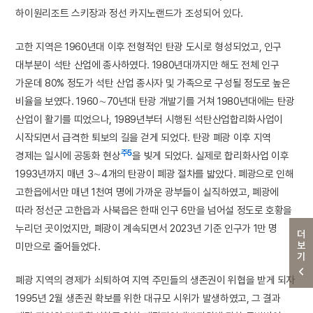
하이원리조트 스키장과 정선 카지노랜드가 조성되어 있다.
고한 지역은 1960년대 이후 전형적인 탄광 도시로 형성되었고, 인구
대부분이 석탄 산업에 종사하였다. 1980년대까지만 해도 전체 인구
가운데 80% 정도가 석탄 산업 종사자 및 가족으로 구성될 정도로 높은
비율을 보였다. 1960∼70년대 탄광 개발기를 거쳐 1980년대에는 탄광
산업이 활기를 띠었으나, 1989년부터 시행된 석탄산업합리화사업이
시작되면서 급격한 퇴보의 길을 걷게 되었다. 탄광 폐광 이후 지역
주5
경제는 일시에 공동화 현상
을 빚게 되었다. 실제로 합리화사업 이후
1993년까지 매년 3∼4개의 탄광이 폐광 절차를 밟았다. 폐광으로 인해
고한읍에서만 매년 1천여 명에 가까운 광부들이 실직하였고, 폐광에
따라 정선군 고한읍과 사북읍은 한때 인구 6만을 넘어설 정도로 호황을
누리던 곳이었지만, 폐광이 계속되면서 2023년 기준 인구가 1만 명
더보기
미만으로 줄어들었다.
폐광 지역의 경제가 쇠퇴하여 지역 주민들의 생존권이 위협을 받게 되자
1995년 2월 생존권 확보를 위한 대규모 시위가 발생하였고, 그 결과