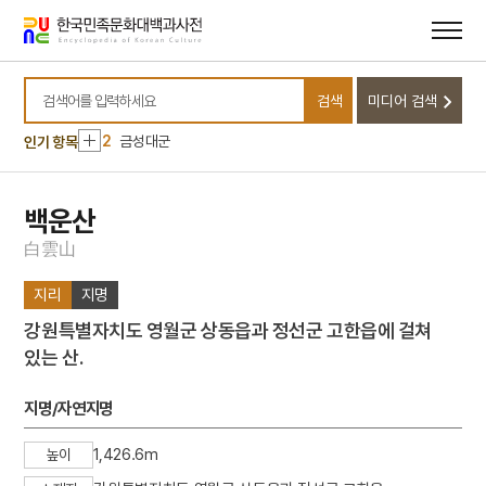
메뉴
본문
바로가기
바로가기
10
소음인
검색
미디어 검색
1
손곡산인전
검색어를 입력하세요
2
금성대군
인기 항목
3
금동 보살 입상
4
세조
백운산
5
고조선
白
雲
山
6
광복절 노래
지리
지명
7
금동 미륵보살 반가 사유상
강원특별자치도 영월군 상동읍과 정선군 고한읍에 걸쳐
8
대한천리교
있는 산.
9
병영초등학교
10
소음인
지명/자연지명
1
손곡산인전
1,426.6m
높이
2
금성대군