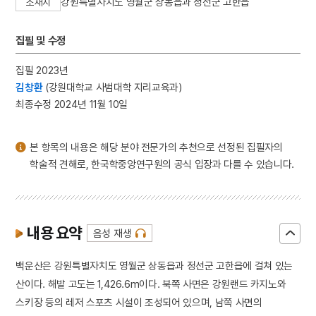
강원특별자치도 영월군 상동읍과 정선군 고한읍
소재지
3
금동 보살 입상
4
세조
집필 및 수정
5
고조선
집필 2023년
6
광복절 노래
김창환
(강원대학교 사범대학 지리교육과)
7
금동 미륵보살 반가 사유상
최종수정 2024년 11월 10일
8
대한천리교
9
병영초등학교
본 항목의 내용은 해당 분야 전문가의 추천으로 선정된 집필자의
10
소음인
학술적 견해로, 한국학중앙연구원의 공식 입장과 다를 수 있습니다.
내용 요약
음성 재생
백운산은 강원특별자치도 영월군 상동읍과 정선군 고한읍에 걸쳐 있는
산이다. 해발 고도는 1,426.6m이다. 북쪽 사면은 강원랜드 카지노와
스키장 등의 레저 스포츠 시설이 조성되어 있으며, 남쪽 사면의