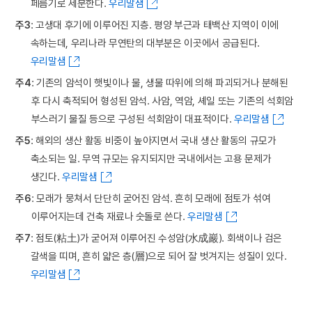
페름기로 세분한다.
우리말샘
주3
: 고생대 후기에 이루어진 지층. 평양 부근과 태백산 지역이 이에
속하는데, 우리나라 무연탄의 대부분은 이곳에서 공급된다.
우리말샘
주4
: 기존의 암석이 햇빛이나 물, 생물 따위에 의해 파괴되거나 분해된
후 다시 축적되어 형성된 암석. 사암, 역암, 셰일 또는 기존의 석회암
부스러기 물질 등으로 구성된 석회암이 대표적이다.
우리말샘
주5
: 해외의 생산 활동 비중이 높아지면서 국내 생산 활동의 규모가
축소되는 일. 무역 규모는 유지되지만 국내에서는 고용 문제가
생긴다.
우리말샘
주6
: 모래가 뭉쳐서 단단히 굳어진 암석. 흔히 모래에 점토가 섞여
이루어지는데 건축 재료나 숫돌로 쓴다.
우리말샘
주7
: 점토(粘土)가 굳어져 이루어진 수성암(水成巖). 회색이나 검은
갈색을 띠며, 흔히 얇은 층(層)으로 되어 잘 벗겨지는 성질이 있다.
우리말샘