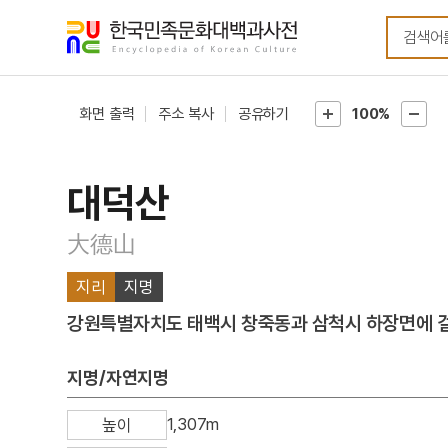
메뉴
본문
바로가기
바로가기
화면 출력
주소 복사
공유하기
100%
대덕산
大德山
지리
지명
강원특별자치도 태백시 창죽동과 삼척시 하장면에 걸
지명/자연지명
1,307m
높이