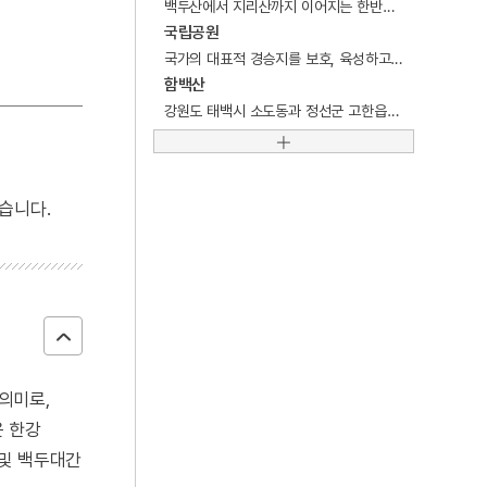
백두산에서 지리산까지 이어지는 한반도의 가장 크고 긴 산줄기.
4
시절인연
국립공원
5
이거인
국가의 대표적 경승지를 보호, 육성하고 국민의 보건 · 휴양 및 정서생활의 향상에 기여할 목적으로 국가가 지정 관리하는 공원.
함백산
6
장한보
강원도 태백시 소도동과 정선군 고한읍에 걸쳐 있는 산.
7
조선
8
경녕군
9
국조방목
습니다.
10
금수회의록
 의미로,
은 한강
 및 백두대간