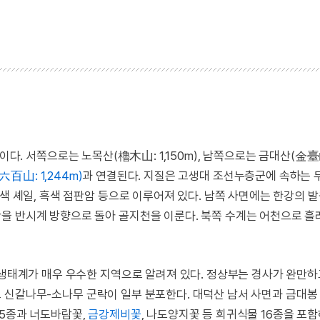
7m이다. 서쪽으로는 노목산(櫓木山: 1,150m), 남쪽으로는 금대산(金臺
六百山: 1,244m)
과 연결된다. 지질은 고생대 조선누층군에 속하는
록색 셰일, 흑색 점판암 등으로 이루어져 있다. 남쪽 사면에는 한강의 
을 반시계 방향으로 돌아 골지천을 이룬다. 북쪽 수계는 어천으로 
연생태계가 매우 우수한 지역으로 알려져 있다. 정상부는 경사가 완만
 신갈나무-소나무 군락이 일부 분포한다. 대덕산 남서 사면과 금대봉
15종과 너도바람꽃,
금강제비꽃
, 나도양지꽃 등 희귀식물 16종을 포함