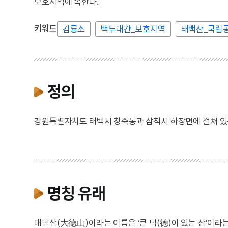
보호지역에 속한다.
키워드
검룡소
백두대간_보호지역
태백산_국립
정의
강원특별자치도 태백시 창죽동과 삼척시 하장면에 걸쳐 있는
명칭 유래
대덕산(大德山)이라는 이름은 ‘큰 덕(德)이 있는 산’이라는