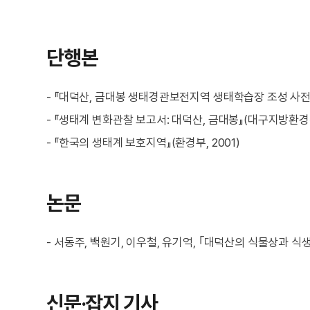
단행본
- 『대덕산, 금대봉 생태경관보전지역 생태학습장 조성 사전 
- 『생태계 변화관찰 보고서: 대덕산, 금대봉』(대구지방환경청
- 『한국의 생태계 보호지역』(환경부, 2001)
논문
- 서동주, 백원기, 이우철, 유기억, ｢대덕산의 식물상과 식생
신문·잡지 기사