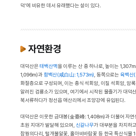
덕’에 비유한 데서 유래했다는 설이 있다.
자연환경
대덕산은
태백산맥
을 이루는 산 중 하나로, 높이는 1,30
1,096m)과
함백산(咸白山: 1,573m)
, 동쪽으로는
육백산(
화절층으로 구성되며, 이는 충식 석회암, 이질 석회암, 암
알려진 검룡소가 있으며, 여기에서 시작된 물줄기가 대덕산
북서류하다가 정선읍 애산리에서 조양강에 유입된다.
대덕산은 이웃한 금대봉(金臺峰: 1,408m)과 더불어 자
초원 지대가 발달해 있으며,
신갈나무
가 대부분을 차지하고
참꿩의다리, 털개불알꽃, 홀아비바람꽃 등 한국 특산식물 