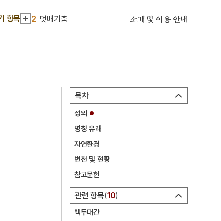
1
갑신정변
기 항목
2
덧배기춤
소개 및 이용 안내
3
뎨김
4
시절인연
5
이거인
6
장한보
목차
7
조선
정의
8
경녕군
명칭 유래
9
국조방목
자연환경
10
금수회의록
변천 및 현황
1
갑신정변
참고문헌
2
덧배기춤
관련 항목
10
3
뎨김
백두대간