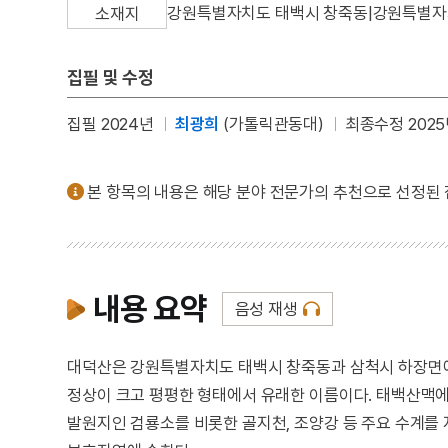
강원특별자치도 태백시 창죽동|강원특별자
소재지
집필 및 수정
집필 2024년
최광희
(가톨릭관동대)
최종수정 2025
본 항목의 내용은 해당 분야 전문가의 추천으로 선정된
내용 요약
음성 재생
대덕산은 강원특별자치도 태백시 창죽동과 삼척시 하장면에 걸쳐
정상이 크고 평평한 형태에서 유래한 이름이다. 태백산맥에
발원지인 검룡소를 비롯한 골지천, 조양강 등 주요 수계를