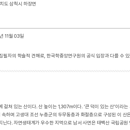
치도 삼척시 하장면
년 11월 03일
 집필자의 학술적 견해로, 한국학중앙연구원의 공식 입장과 다를 수 있
 있는 산이다. 산 높이는 1,307m이다. ‘큰 덕이 있는 산’이라는
 속하며 고생대 조선 누층군의 두무동층과 화절층으로 구성된 이 산
 지닌다. 자연생태계가 우수한 지역으로 남서 사면은 태백산 국립공원