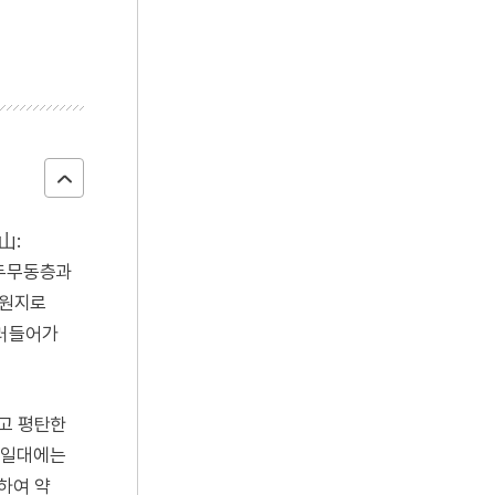
山:
 두무동층과
발원지로
흘러들어가
하고 평탄한
 일대에는
하여 약