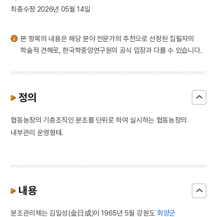
3
세종
최종수정 2026년 05월 14일
4
김순부전
5
묘청의 난
본 항목의 내용은 해당 분야 전문가의 추천으로 선정된 집필자의
6
시화호
학술적 견해로, 한국학중앙연구원의 공식 입장과 다를 수 있습니다.
7
유전
8
이슬람교
9
일제강점기
정의
10
정이품
협동농장의 기층조직인 분조를 단위로 하여 실시하는 협동농장의
내부관리 운영형태.
내용
분조관리제는 김일성(金日成)이 1965년 5월 강원도
회양군