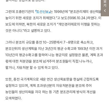
더보기
그런데 조총련기관지
『조선신보』
는 1996년에 “분조관리제의 생산력을
높이기 위한 새로운 조치가 취해졌다.”고 보도(1996.10.24.)하였다. 이
보도에 의하면, 북한의 새로운 조치가 “개인경리에로의 이행을 뜻하는
것은 아니다.”라고 설명하고 있다.
그러나 분조의 규모를 종전 10∼25명에서 7∼8명으로 축소하고,
분조단위의 생산계획을 지난 3년간의 평균 수확고와 1993년 이전 과거
10년간의 평균수확고를 합하여 나눈 평균치로 설정함은 물론, 계획 초과
몫에 대한 처분권을 분조에 넘겨주어 분조원들이 직접 나누거나,
팔거나, 자유처분 할 수 있게 하고 있다.
또한, 종전 국가계획으로 세운 연간 생산목표량을 현실에 근접하도록
설정하고 있으며, 계획 초과생산분의 자유처분권을 분조에 주어
농민들의 생산의욕을 자극 하는 등 기존 분조관리제 방식의 개선을
모색하였다.