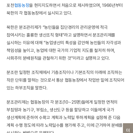
포천
협동농장
을 현지지도하면서 처음으로 제시하였으며, 1966년부터
북한의 각 협동농장에서 실시되고 있다.
북한은 분조관리제가 “농민들을 집단경리의 관리운영에 적극
참여시키는 훌륭한 생산조직 형태”라고 설명하면서 분조관리제를
실시하는 이유에 대해 “농업생산의 특성을 감안해 농민들의 자각성과
책임성을 높이고, 농업에 대한 국가의 기업적 지도를 철저히 하며,
사회주의 분배원칙을 관철하기 위한 것”이라고 설명하고 있다.
분조란 일정한 조직체에서 기층조직이나 기본조직의 아래에 조직하는
작은 단위를 말하는 것으로서 통상 협동농장에서 작업반 밑에 조직되어
있는 하부조직을 말한다.
분조관리제는 협동농장의 각 분조(10∼25명)들에게 일정한 면적의
부침땅과 농기구, 부림소, 생산도구 등을 할당하고 이들에게 국가
생산계획에 준하여 수확고 계획과 노력일 투하계획을 설정해 준 다음
계획 수행 정도에 따라 노력일수를 평가해 주고, 이에 근거하여 분배를
실시하는 방법으로 운영된다.