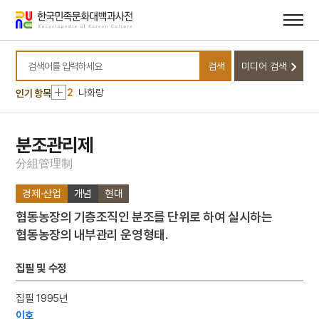
메뉴
본문
바로가기
바로가기
10
정이품
검색
미디어 검색
1
금성대군
검색어를 입력하세요
2
나화랑
인기 항목
3
세종
4
김순부전
분조관리제
5
묘청의 난
分
組
管
理
制
6
시화호
경제·산업
개념
현대
7
유전
협동농장의 기층조직인 분조를 단위로 하여 실시하는
8
이슬람교
협동농장의 내부관리 운영형태.
9
일제강점기
10
정이품
집필 및 수정
1
금성대군
집필 1995년
2
나화랑
이호