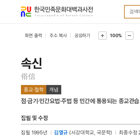
메뉴
본문
바로가기
바로가기
화면 출력
주소 복사
공유하기
100%
속신
俗信
종교·철학
개념
점·금기·민간요법·주법 등 민간에 통용되는 종교관습
집필 및 수정
집필 1995년
김열규
(서강대학교, 국문학)
최종수정 2