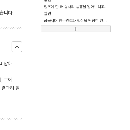
4
정순왕후
정초에 한 해 농사의 풍흉을 알아보려고 치는 점술. 농사점.
5
예종
습니다.
일관
삼국시대 천문관측과 점성을 담당한 관원.
6
조유례
7
세종
8
세종실록
9
숙종
10
이보흠
말미암아
로
, 그에
 결과라 할