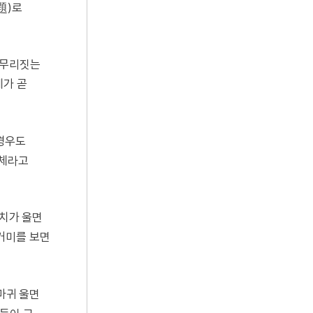
題)로
 마무리짓는
체가 곧
 경우도
술체라고
까치가 울면
 거미를 보면
마귀 울면