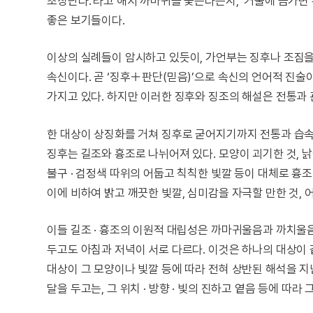
초상난다.’라고 해서 까마귀를 쫓는다든지, ‘거울에 금가면
좋은 보기들이다.
이상의 실례들이 암시하고 있듯이, 가언부는 징후나 조짐을 
속신이다. 곧 ‘징후＋판단(믿음)’으로 속신의 언어적 진술
가지고 있다. 하지만 이러한 징후와 징조의 해설은 전통과 
한 대상이 상징화를 거쳐 징후로 굳어지기까지 전통과 습속
징후는 길조와 흉조로 나뉘어져 있다. 모양이 괴기한 것, 
불구 · 검정색 따위의 어둡고 칙칙한 빛깔 등이 대체로 흉
이에 비하여 밝고 깨끗한 빛깔, 심미감을 자극할 만한 것, 
이들 길조 · 흉조의 이원적 대립성은 까마귀울음과 까치울
두고도 아침과 저녁이 서로 다르다. 이것은 하나의 대상이 
대상이 그 모양이나 빛깔 등에 따라 전혀 상반된 해석을 지
달을 두고는, 그 위치 · 방향 · 빛의 진하고 옅음 등에 따라