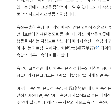
체계, 사상의 체계이다. 민속의 모든 영역이 하나하나 그
있다는 점에서 그것은 종합적이라 할 수 있다. 그러나 속신
토막의 사고체계요 행동의 지침이다.
속신은 흔히 속담이나 격언 따위와 같은 언어적 진술로 이
언어표현에 겹쳐질 정도로 큰 것이다. 가령 ‘벼락은 한곳에
행동을 취하는 지침으로 삼느냐에 따라서 속신과 속담의 구
주1
아니라는 가르침, 말하자면 화불단행(禍不單行)
따위와
속담의 테두리 속에 머물고 만다.
속담이 교훈적인 데 비해 속신은 직접 행동의 지침이 되어 
되돌아가서 웅크리고는 벼락을 피할 생각을 하게 되면 속신
이 경우, 속담이 은유적 · 풍유적(風喩的)인 데 비해 속
결정지어진다면, 속담이나 속신이 자율적으로 혹은 내재적
수 없게 될 것이다. 해석하는 사람의 자의로 속담과 속신이