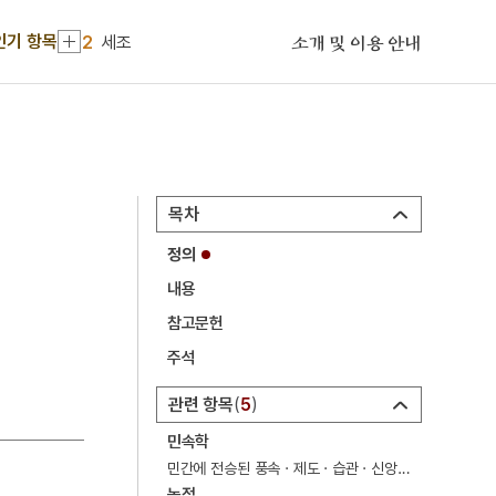
2
세조
인기 항목
소개 및 이용 안내
3
윤봉길
4
정순왕후
5
예종
6
조유례
목차
7
세종
정의
8
세종실록
내용
9
숙종
참고문헌
10
이보흠
주석
1
금성대군
관련 항목
5
2
세조
민속학
3
윤봉길
민간에 전승된 풍속 · 제도 · 습관 · 신앙 등을 조사하고 기록하여 민족의 전통적 문화를 구명하려는 학문.
농점