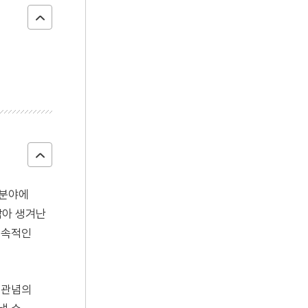
 분야에
암아 생겨난
세속적인
 관념의