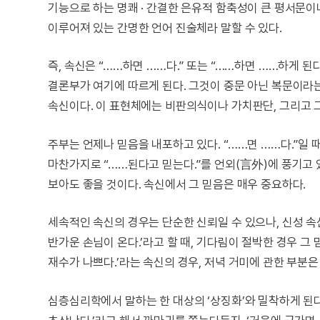
기능으로 하는 명쾌 · 간결한 은유적 함축성이 큰 평서문
이루어져 있는 간명한 언어 진술체라 말할 수 있다.
즉, 속신은 “……하면 ……다.” 또는 “……하면 ……하게 
결론부가 여기에 따르게 된다. 그것이 중문 아닌 복문이라는
속신이다. 이 표현체에는 비판의식이나 가치판단, 그리고 
주부는 언제나 믿음을 내포하고 있다. “……면 ……다.”일 
마찬가지로 “……된다고 믿는다.”를 언외(言外)에 풍기고
보아도 좋을 것이다. 속신에서 그 믿음은 매우 중요하다.
세속적인 속신의 경우는 단순한 신뢰일 수 있으나, 신성 속
반가운 손님이 온다.’라고 할 때, 기다림이 절박한 경우 그
재수가 나쁘다.’라는 속신의 경우, 저녁 거미에 관한 부분은
심층심리학에서 말하는 한 대상의 ‘상징화’와 밀착하게 된다