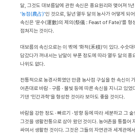
달, 그것도 대보름달에 관한 속신은 풍요원리와 맺어져 1년
‘농점(農占)’
인 것으로, 일년 열두 달의 농사가 어떻게 되
속신은 ‘운수(運數)의 제의(祭儀 : Feast of Fate)’를
점쳐지는 것이다.
대보름의 속신으로는 이 밖에 ‘화적(禾積)’이 있다. 수숫대
담갔다가 꺼내서는 낟알이 부푼 정도에 따라 열두 달의 풍요
나위도 없다.
전통적으로 농경사회였던 만큼 농사점 구실을 한 속신이 가
어촌대로 바람 · 구름 · 물빛 등에 따른 속신을 지니고 있
기댄 ‘민간과학’을 형성한 것이라 보아도 좋을 것이다.
바람을 강한 정도 · 빠르기 · 방향 등에 따라 세분하고 그
그것을 생활전통으로 삼아 왔던 것이다. 농어촌을 통틀어 
싸여서 생활한 것이다. 그것은 그들의 자연관과 세계관에서