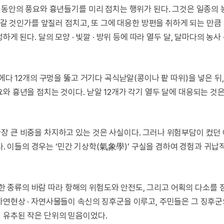
 동안의 풍요와 흉년들기를 미리 점치는 행위가 된다. 그것은 일종의
어갈 것인가를 앞질러 점치고, 또 그에 대응한 방편을 취하게 되는 만
 형성하게 된다. 달의 모양 · 빛깔 · 방위 등에 따라 열두 달, 달마다의 농사
에다 12개의 구멍을 뚫고 거기다 곡식낟알(콩이나 팥 따위)을 넣은 뒤,
와 흉년을 점치는 것이다. 낟알 12개가 각기 열두 달에 대응되는 것
장 큰 비중을 차지하고 있는 것은 사실이다. 그러나 위험부담이 컸던
었다. 이들의 경우는 ‘민간 기상학(氣象學)’ 구실을 겸하여 경험과 귀납
 숱한 종류의 바람 따라 항해의 위험도와 안전도, 그리고 어획의 다소를
자연현상 · 자연사물들이 속신의 징후군을 이루고, 주민들은 그 징후
 유추된 작은 단위의 믿음이었다.