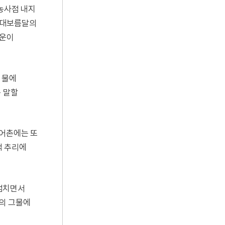
 농사점 내지
큼 대보름달의
 운이
 물에
은 말할
 어촌에는 또
적 추리에
 점치면서
군의 그물에