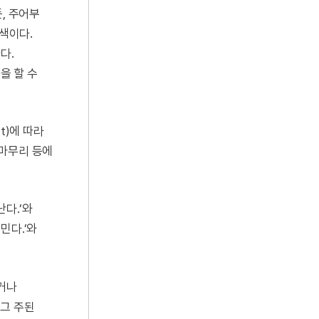
, 주어부
특색이다.
다.
을 할 수
t)에 따라
 마무리 등에
난다.’와
민다.’와
하거나
그 주된