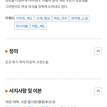
양상을 다양하게 나타낸다. 더불어 당대 사회 구조의 모순점을
그리면서도 여성 의식을 강하게 드러내고 있다.
키워드
가부장_제도
선계_형상
여성_의식
연작형_소설
적서차별
처첩_제도
정의
조선 후기 작자 미상의 고전소설.
서지사항 및 이본
16권 16책. 국문 필사본(筆寫本)으로