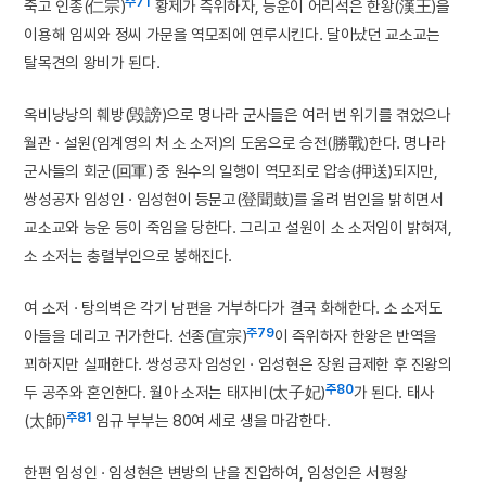
주71
죽고 인종(仁宗)
황제가 즉위하자, 능운이 어리석은 한왕(漢王)을
이용해 임씨와 정씨 가문을 역모죄에 연루시킨다. 달아났던 교소교는
탈목견의 왕비가 된다.
옥비낭낭의 훼방(毁謗)으로 명나라 군사들은 여러 번 위기를 겪었으나
월관 · 설원(임계영의 처 소 소저)의 도움으로 승전(勝戰)한다. 명나라
군사들의 회군(回軍) 중 원수의 일행이 역모죄로 압송(押送)되지만,
쌍성공자 임성인 · 임성현이 등문고(登聞鼓)를 울려 범인을 밝히면서
교소교와 능운 등이 죽임을 당한다. 그리고 설원이 소 소저임이 밝혀져,
소 소저는 충렬부인으로 봉해진다.
여 소저 · 탕의벽은 각기 남편을 거부하다가 결국 화해한다. 소 소저도
주79
아들을 데리고 귀가한다. 선종(宣宗)
이 즉위하자 한왕은 반역을
꾀하지만 실패한다. 쌍성공자 임성인 · 임성현은 장원 급제한 후 진왕의
주80
두 공주와 혼인한다. 월아 소저는 태자비(太子妃)
가 된다. 태사
주81
(太師)
임규 부부는 80여 세로 생을 마감한다.
한편 임성인 · 임성현은 변방의 난을 진압하여, 임성인은 서평왕