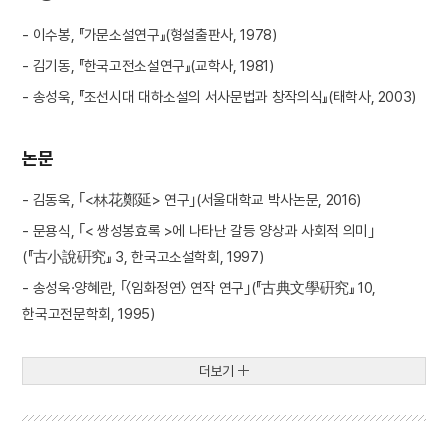
- 이수봉, 『가문소설연구』(형설출판사, 1978)
- 김기동, 『한국고전소설연구』(교학사, 1981)
- 송성욱, 『조선시대 대하소설의 서사문법과 창작의식』(태학사, 2003)
논문
- 김동욱, ｢<林花鄭延> 연구｣(서울대학교 박사논문, 2016)
- 문용식, ｢< 쌍성봉효록 >에 나타난 갈등 양상과 사회적 의미｣
(『古小說硏究』 3, 한국고소설학회, 1997)
- 송성욱·양혜란, ｢〈임화정연〉 연작 연구｣(『古典文學硏究』 10,
한국고전문학회, 1995)
더보기