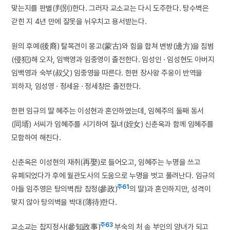
맞는지를 판별(判別)한다. 그러자 교소교는 다시 도주한다. 탕수벽은
갇힌 지 4년 만에 잘못을 뉘우치고 용서받는다.
원의 후예(後裔) 탈목견이 몽고(蒙古)와 힘을 합쳐 변방(邊方)을 침범
(侵犯)해 오자, 임백영과 임중영이 출전한다. 임성인 · 임성현도 아버지
임백영과 숙부(叔父) 임중영을 따른다. 한편 장사왕 주옹이 반역을
꾀하자, 임성영 · 정세윤 · 정세창은 출전한다.
한편 임규의 딸 혜주는 이성현과 혼인하였는데, 임혜주의 둘째 동서
(同壻) 서씨가 임혜주를 시기하여 질녀(姪女) 신춘옥과 함께 임혜주를
모함하여 해친다.
신춘옥은 이성현의 재취(再娶)로 들어오고, 임혜주는 누명을 쓰고
유폐되었다가 후에 월관도사의 도움으로 누명을 벗고 풀려난다. 임규의
주61
아들 임주영은 탕의벽(탕 참정(參政)
의 딸)과 혼인하지만, 성격이
맞지 않아 탕의벽을 박대(薄待)한다.
주63
교소교는 참지정사(參知政事)
부숙의 처 송 부인의 양녀가 되고