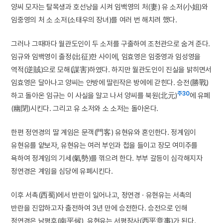
양씨 모자는 탈목생과 호선낭을 시켜 임백영의 처(妻) 유 소저(小姐)와
임중영의 처 소 소저(소태우의 장녀)를 여러 번 해치려 했다.
그러나 그때마다 월관도인이 두 소저를 구출하여 조천관으로 숨겨 준다.
임규와 임백영이 출정(出征)한 사이에, 임효영은 임중영과 임성영을
역적(逆賊)으로 모해(謀害)하였다. 하지만 월관도인이 진실을 밝히면서
임효영은 달아나고 양씨는 안방에 딸린작은 방에에 갇힌다. 승전(勝戰)
주30
하고 돌아온 임규는 이 사실을 알고 나서 양씨를 북원(北元)
에 유폐
(幽閉)시킨다. 그리고 유 소저와 소 소저는 돌아온다.
한편 정연경의 딸 계임은 문객(門客) 유현유와 혼인한다. 정계임이
유현유를 얕보자, 유현유는 여러 부인과 첩을 들이고 장모 여미주를
욕하여 정계임의 기세(氣勢)를 꺾으려 한다. 부부 갈등이 심각해지자
정연경은 계임을 심당에 유폐시킨다.
이후 서촉(西蜀)에서 반란이 일어나고, 정연경 · 유현유는 서촉의
반란을 진압하고자 출전하여 3년 만에 승전한다. 승전으로 인해
정연경은 남평후(南平候), 유현유는 서평장사(西平章事)가 된다.