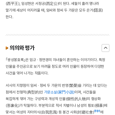
(西平王), 임성현은 서정공(西定公)이 된다. 세월이 흘러 명나라
말기에 세상이 어지러울 때, 임씨와 정씨 두 가문은 모두 은거(隱居)
한다.
의의와 평가
｢쌍성봉효록｣은 임규 · 정연경의 자녀들이 혼인하는 이야기이다. 특정
인물을 주인공으로 보기 어려울 정도로 여러 인물이 등장하여 다양한
사건을 엮어 나가는 작품이다.
서사의 지향점이 임씨 · 정씨 두 가문의 번영(繁榮)을 기리는 데 있다는
점에서 전형적(典型的)인
가문소설(家門小說)
이며, 사건들을
복잡하게 엮어 가는 구성력과 개성적 인물(個性的人物)의 형상화
(形象化)가 탁월하다. 부분적으로 적서 차별이나 남성의 횡포(橫暴)에
주91
맞서는 여성의 자아의식(自我意識) 등 봉건 사회(封建社會)
에