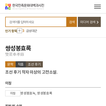
메뉴
본문
바로가기
바로가기
10
능소화
1
강수
검색
미디어 검색
2
국학
검색어를 입력하세요
3
금성대군
인기 항목
4
을병연행록
5
김성수
쌍성봉효록
6
세조
雙
星
奉
孝
錄
7
세종
문학
작품
조선 후기
8
홍대용
조선 후기 작자 미상의 고전소설.
9
국수장국
10
능소화
이칭
1
강수
쌍셩봉효녹, 쌍셩봉효록
이칭
2
국학
3
금성대군