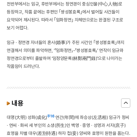
전반부에서는 임규, 후반부에서는 정연경이 중심인물(中心人物)로
등장하고, 작품 끝에는 후편인 ｢쌍성봉효록｣에서 벌어질 사건들이
요약되어 제시된다. 따라서 ｢임화정연｣ 자체만으로는 완결된 구조로
보기 어렵다.
임규 · 정연경 자녀들의 혼사(婚事)가 주된 사건인 ｢쌍성봉효록｣까지
연결해서 의미를 파악하면, ‘「임화정연」-「쌍성봉효록」’ 연작이 임규와
정연경으로부터 출발하여 ‘임정양문록(林鄭兩門錄)’으로 나아가는
작품임이 드러난다.
내용
주16
대명(大明) 성화(成化)
연간(年間)에 좌승상(左丞相) 임규가 정씨
· 연씨 · 화씨 세 부인의 소생(所生)인 백영 · 중영 · 성영과 서자(庶子)
효영을 차별 대우(差別待遇) 하자 첩(妾) 양씨와 효영이 원한을 품는다.