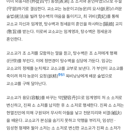
이미 외종사촌(外從四寸) 동생[表弟] 초 소저와 혼인하였으므로 수절
(守節)하기로 결심한다. 교소교는 능운이고(능운)의 요사(妖邪)스러운
술법(術法)을 빌려 탕수벽의 마음을 돌이키고, 최 귀비(貴妃)를 통해
교소교 자신과 임계영, 탕수벽과 정세윤의 혼인을 하사하는[賜婚] 교지
(敎旨)를 받는다. 이로써 교소교는 임계영과, 탕수벽은 정세윤과
혼인한다.
교소교가 초 소저를 모함하는 말을 듣고, 탕수벽은 초 소저에게 행패
(行悖)를 부린다. 이에 정연경이 탕수벽을 심당에 가둔다. 임규는
교소교의 정체를 눈치채고 교소교를 교부로 보낸다. 가 부인이 교소교를
주51
죽이려 하자 능운이 요정(妖精)
옥비낭낭에게 배운 술법으로
교소교를 구해 달아난다.
교소교가 용모(容貌)를 바꾸는 약[變容丹]으로 임계영의 처 소 소저로
변신하고, 진짜 소 소저를 납치한 후 소 소저로 행세한다. 진짜 소 소저는
현열진인에 의해 구원되어 무사히 아들을 낳고 천문지리와 비결(祕訣)
을 배운다. 교소교가 본심을 숨기지 못하고 악행을 부리자, 임성인 ·
임성현 형제와 월아 소저는 소 소저로 변신한 교소교가 진짜 소 소저가