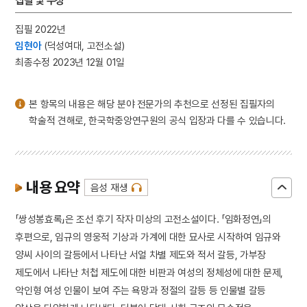
집필 및 수정
4
을병연행록
5
김성수
집필 2022년
임현아
(덕성여대, 고전소설)
6
세조
최종수정 2023년 12월 01일
7
세종
8
홍대용
본 항목의 내용은 해당 분야 전문가의 추천으로 선정된 집필자의
9
국수장국
학술적 견해로, 한국학중앙연구원의 공식 입장과 다를 수 있습니다.
10
능소화
내용 요약
음성 재생
「쌍성봉효록」은 조선 후기 작자 미상의 고전소설이다. 「임화정연」의
후편으로, 임규의 영웅적 기상과 가계에 대한 묘사로 시작하여 임규와
양씨 사이의 갈등에서 나타난 서얼 차별 제도와 적서 갈등, 가부장
제도에서 나타난 처첩 제도에 대한 비판과 여성의 정체성에 대한 문제,
악인형 여성 인물이 보여 주는 욕망과 정절의 갈등 등 인물별 갈등