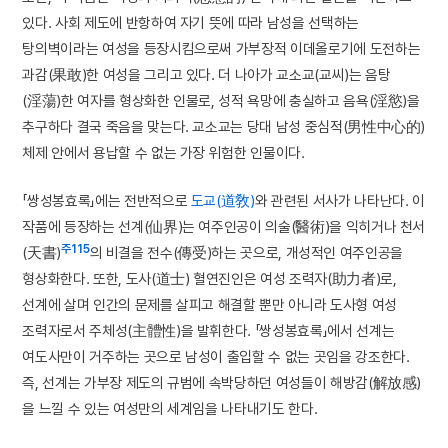
있다. 사회 제도에 반항하여 자기 뜻에 따라 남성을 선택하는
탕의벽이라는 여성을 등장시킴으로써 가부장적 이데올로기에 도전하는
과감(果敢)한 여성을 그리고 있다. 더 나아가 교소교(교씨)는 음탕
(淫蕩)한 여자를 형상화한 인물로, 성적 욕망에 충실하고 음욕(淫慾)을
추구하다 결국 죽음을 맞는다. 교소교는 당대 남성 중심적(男性中心的)
체제 안에서 용납할 수 없는 가장 위험한 인물이다.
「쌍성봉효록」에는 전반적으로
도교(道敎)
와 관련된 서사가 나타난다. 이
작품에 등장하는 선계(仙界)는 여주인공이 의술(醫術)을 익히거나 천서
주115
(天書)
의 비결을 전수(傳受)하는 곳으로, 개성적인 여주인공을
형상화한다. 또한, 도사(道士) 혈연진인은 여성 조력자(助力者)로,
선계에 살며 인간의 문제를 살피고 해결할 뿐만 아니라 도사형 여성
조력자로서 주체성(主體性)을 발휘한다. 「쌍성봉효록」에서 선계는
여도사만이 거주하는 곳으로 남성이 출입할 수 없는 곳임을 강조한다.
즉, 선계는 가부장 제도의 규범에 속박당하던 여성들이 해방감(解放感)
을 느낄 수 있는 여성만의 세계임을 나타내기도 한다.