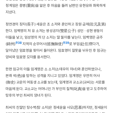
정계임은 중병(重病)을 앓은 후 마음을 돌려 남편인 유현유와 화목하게
지낸다.
정연경의 장자(長子) 세윤은 초 소저와 혼인하고 장원 급제(壯元及第)
한다. 임백영의 처 유 소저는 쌍성공자(雙星公子) 성인 · 성현 쌍둥이
아들을 낳고, 임성영의 처 단 소저는 딸 월아를 낳는다. 임백영은 금주
주38
주39
(錦州)
지역의 순무어사(巡撫御使)
로 부임(赴任)했다가,
달아났던 임효영을 찾아서 돌아온다. 임효영이 잘못을 뉘우친 후 임규는
양씨와 임효영 모자를 용서한다.
한편 임규의 아들 임계영은 소 소저(소태우의 차녀)와 혼인하였으나,
본래 색(色)을 탐하는 성격을 지니고 있었다. 임계영은 우연히 어사
(御史) 교운의 여동생 소교를 보는데, 임계영과 교소교(교씨)는 서로를
마음에 둔다. 교소교는 어머니인 가 부인의 질책(叱責)을 받고 도주하여
탕후의 부인 최씨의 양녀가 된다.
최씨의 친딸인 탕수벽(탕 소저)은 정세윤을 사모(思慕)하지만, 정세윤이