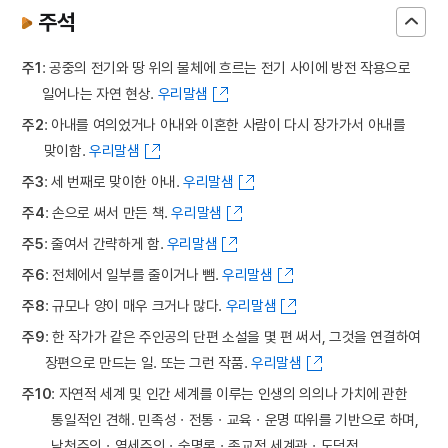
주석
주1
: 공중의 전기와 땅 위의 물체에 흐르는 전기 사이에 방전 작용으로
일어나는 자연 현상.
우리말샘
주2
: 아내를 여의었거나 아내와 이혼한 사람이 다시 장가가서 아내를
맞이함.
우리말샘
주3
: 세 번째로 맞이한 아내.
우리말샘
주4
: 손으로 써서 만든 책.
우리말샘
주5
: 줄여서 간략하게 함.
우리말샘
주6
: 전체에서 일부를 줄이거나 뺌.
우리말샘
주8
: 규모나 양이 매우 크거나 많다.
우리말샘
주9
: 한 작가가 같은 주인공의 단편 소설을 몇 편 써서, 그것을 연결하여
장편으로 만드는 일. 또는 그런 작품.
우리말샘
주10
: 자연적 세계 및 인간 세계를 이루는 인생의 의의나 가치에 관한
통일적인 견해. 민족성ㆍ전통ㆍ교육ㆍ운명 따위를 기반으로 하며,
낙천주의ㆍ염세주의ㆍ숙명론ㆍ종교적 세계관ㆍ도덕적