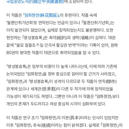
국립중앙도서관(國立中央圖書館)
에 소장되어 있다.
이 작품은
「임화정연(林花鄭延)」
의 후편이다. 작품 속에
‘월환단취기년회’로 연작된다는 언급이 있으나 ｢월환단취기년회｣는
아직 발견되지 않았으며, 실제로 창작되었는지도 불분명하다. 또한
현전하는 ｢쌍성봉효록｣은 축약(縮約)과 생략(省略)이 심하다. 16권
끝에 “을묘 칠월초ᄉᆞ일 간곡셔 팔십권 번역”이라는 기록이 있어, 원래
80권의 방대한 작품이 16권으로 축약되었음을 알 수 있다.
「쌍성봉효록」은 임부의 비중이 더 높게 나타나는데, 이에 따라 기존에
논의되었던 「임화정연」을 정부 중심으로 읽어야 할 근거가 사라졌고,
「임화정연」과 「쌍성봉효록」이 성격이 다르므로 두 작품이 연작(聯作)
관계에 있으나 세계관(世界觀)이 다른 두 작가에 의해 창작되었을
가능성이 제기되기도 하였다. 그뿐만 아니라 이 작품은 「임화정연」보다
개인의 존재가 두드러지고 여성 중심적 시각이 심화하여 있다.
이 작품은 연구 초기 「임화정연」의 이본(異本)이라는 인식이 있었지만
이후 「임화정연」 후속(後續)이라는 점이 밝혀졌다. 실제로 ｢임화정연｣의