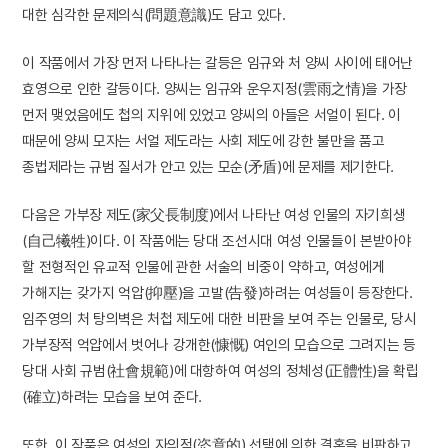
대한 심각한 문제의식(問題意識)도 담고 있다.
이 작품에서 가장 먼저 나타나는 갈등은 임규와 처 양씨 사이에 태어난
효영으로 인한 갈등이다. 양씨는 임규와 운우지정(雲雨之情)을 가장
먼저 맺었음에도 첩의 지위에 있었고 양씨의 아들은 서얼이 된다. 이
때문에 양씨 모자는 서얼 제도라는 사회 제도에 강한 불만을 품고
종법제라는 규범 질서가 안고 있는 모순(矛盾)에 문제를 제기한다.
다음은 가부장 제도(家父長制度)에서 나타난 여성 인물의 자기희생
(自己犧牲)이다. 이 작품에는 당대 조선시대 여성 인물들이 본받아야
할 전형적인 유교적 인물에 관한 서술의 비중이 약하고, 여성에게
가해지는 갖가지 억압(抑壓)을 고발(告發)하려는 여성들이 등장한다.
임주영의 처 탕의벽은 처첩 제도에 대한 비판을 보여 주는 인물로, 당시
가부장적 억압에서 벗어나 강개한(慷慨) 여인의 모습으로 그려지는 등
당대 사회 규범(社會規範)에 대항하여 여성의 정체성(正體性)을 확립
(確立)하려는 모습을 보여 준다.
또한, 이 작품은 여성의 자의적(恣意的) 선택에 의한 결혼을 비판하고