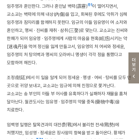
주1
임주영과 혼인한다. 그러나 혼인날 벽력(霹靂)
이 떨어지면서,
교소교는 벽력에 의해 내상(內傷)을 입고, 회복된 후에도 악취가 심해
임주영과 잠자리를 함께하지 못한다. 임규의 아들 임유영이 여 소저와
혼인하고, 맹씨 · 진씨를 재취 · 삼취(三娶)로 맞는다. 교소교는 진씨와
한패가 되어 임유영 · 임주영에게 사람의 마음을 현혹(眩惑)시키는 약
[迷魂丹]을 먹여 정신을 잃게 만들고서, 임유영의 처 여씨와 정세윤,
임주영의 처 탕의벽과 맹씨의 오라버니 맹생이 각각 정을 통했다고
더보기
모함하여 해친다.
조정(朝廷)에서 이 일을 알게 되어 정세윤 · 맹생 · 여씨 · 탕씨를 모두 먼
곳으로 귀양 보내고, 교소교는 임규에 의해 친정으로 쫓겨난다.
교소교는 송 부인의 아들 부 어사를 유혹하다가 실패하자 재물을 훔쳐
달아난다. 월관도사는 임유영 · 임주영의 약물 중독(藥物中毒)을
치료한다.
임백영 일행은 탈목견과의 대전(對戰)에서 불리한 전세(戰勢)에
처했지만, 임성영 · 정세윤은 장사왕의 항복을 받고 돌아온다. 황제가