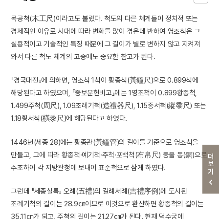
목공척(木工尺)이라고도 불렀다. 척도의 다른 체계들이 정치적 또는
경제적인 이유로 시대에 따라 변화를 많이 겪은데 반하여 영조척은 그
실용적이고 기술적인 특징 때문에 그 길이가 별로 변하지 않고 지켜져
와서 다른 척도 체계의 고증에도 중요한 참고가 된다.
『경국대전』에 의하면, 영조척 1척이 황종척(黃鐘尺)으로 0.899척에
해당된다고 하였으며, 『증보문헌비고』에는 1영조척이 0.899황종척,
1.499주척(周尺), 1.09조례기척(造禮器尺), 1.15종서척(縱黍尺) 또는
1.18횡서척(橫黍尺)에 해당된다고 하였다.
1446년(세종 28)에는 황종관(黃鐘管)의 길이를 기준으로 영조척을
만들고, 그에 따라 황종척·예기척·주척·포백척(布帛尺) 등을 동(銅)으로
더보기
주조하여 각 지방관청에 보내어 표준척으로 삼게 하였다.
그런데 『세종실록』 오례(五禮)의 길례서례(吉禮序例)에 도시된
조례기척의 길이는 28.9㎝이므로 이것으로 환산하면 황종척의 길이는
35.11㎝가 되고, 주척의 길이는 21.27㎝가 된다. 현재 덕수궁에