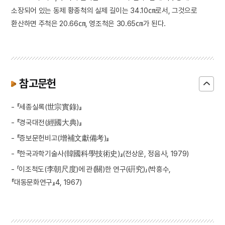
소장되어 있는 동제 황종척의 실제 길이는 34.10㎝로서, 그것으로
환산하면 주척은 20.66㎝, 영조척은 30.65㎝가 된다.
참고문헌
- 『세종실록(世宗實錄)』
- 『경국대전(經國大典)』
- 『증보문헌비고(增補文獻備考)』
- 『한국과학기술사(韓國科學技術史)』(전상운, 정음사, 1979)
- 「이조척도(李朝尺度)에 관(關)한 연구(硏究)」(박흥수,
『대동문화연구』4, 1967)