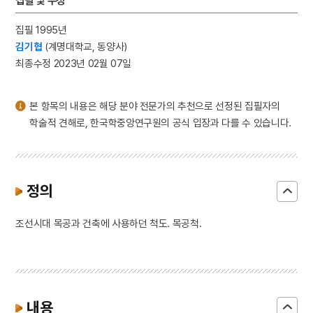
집필 및 수정
3
이리역 폭발 사고
4
북조선임시인민위원회
집필 1995년
김기협
(계명대학교, 동양사)
5
반야심경
최종수정 2023년 02월 07일
6
개성 경천사지 십층석탑
7
경북대학교 상주캠퍼스
본 항목의 내용은 해당 분야 전문가의 추천으로 선정된 집필자의
8
국방비
학술적 견해로, 한국학중앙연구원의 공식 입장과 다를 수 있습니다.
9
님의 침묵
10
달서구
정의
조선시대 목공과 건축에 사용하던 척도. 목공척.
내용