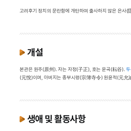
고려후기 정치의 문란함에 개탄하여 출사하지 않은 은사(隱
개설
본관은 원주(原州). 자는 자정(子正), 호는 운곡(耘谷).
두
(元悅)이며, 아버지는 종부시령(宗簿寺令) 원윤적(元允迪
생애 및 활동사항