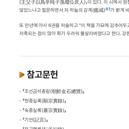
(王父子以爲辛旽子孫廢位庶人)」이 있다. 이 시에서 원천
주1
않았느냐고 힐문하면서 저 하늘의 감계(鑑戒)
가 밝게 
또 만년에 야사 6권을 저술하고 “이 책을 가묘에 감추어두
저촉되는 점이 많아 화가 두려워 불살라버렸다고 한다. 강
참고문헌
- 『조선금석총람(朝鮮金石總覽)』
- 『현종실록(顯宗實錄)』
- 『숙종실록(肅宗實錄)』
- 『기언(記言)』