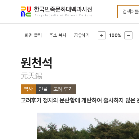
메뉴
본문
바로가기
바로가기
화면 출력
주소 복사
공유하기
100%
원천석
元天錫
역사
인물
고려 후기
고려후기 정치의 문란함에 개탄하여 출사하지 않은 은