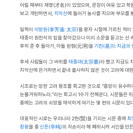
어릴 때부터 재명(才名)이 있었으며, 문장이 여유 있고 학문
보고 개탄하면서,
치악산
에 들어가 농사를 지으며 부모를 
일찍이
이방원(李芳遠: 太宗)
을 왕자 시절에 가르친 적이
태종이 원천석의 집을 찾아갔으나 미리 소문을 듣고는 산 
후히 준 후 돌아가, 아들 원형(元泂)을
기천(基川: 지금의 
후세 사람들이 그 바위를
태종대(太宗臺)
라 했고 지금도
치악산에 은거하면서 끝내 출사하지 않은 것이 고려에 대한
시조로는 망한 고려 왕조를 회고한 것으로 “흥망이 유수하
눈물겨워하노라.”라는 회고시 1수가 전해온다. 시문들은 
중에는 고려의 쇠망을 애석하게 여기는 몇 편의 시문이 있다
대표적인 시로는 우리나라 2현(賢)을 기리는 시문 중에
최
창왕
을 중
신돈(辛旽)
의 자손이라 해 폐위시켜 서인을 만