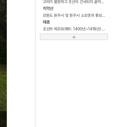
고려가 멸망하고 조선이 건국되자 끝까지 출사하지 않고 충절을 지킨 72인의 고려 유신. 두문동 태학생 72인.
5
12·12 군사반란
치악산
6
6·3항쟁
강원도 원주시 및 원주시 소초면과 횡성군 강림면에 걸쳐 있는 산.
태종
7
금성대군
조선의 제3대(재위: 1400년~1418년) 왕.
8
금오계첩
9
단군
10
동몽선습