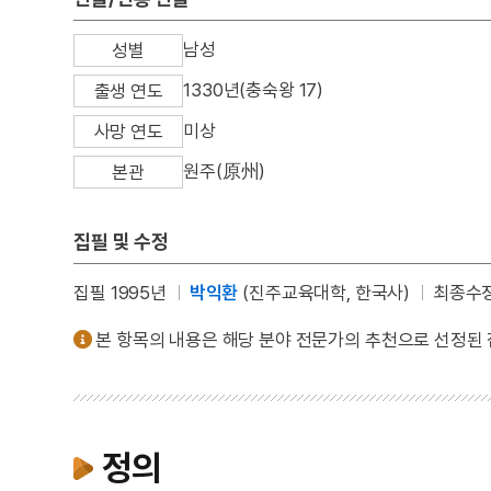
남성
성별
1330년(충숙왕 17)
출생 연도
미상
사망 연도
원주(原州)
본관
집필 및 수정
집필 1995년
박익환
(진주교육대학, 한국사)
최종수정 
본 항목의 내용은 해당 분야 전문가의 추천으로 선정된
정의