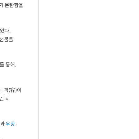
치가 문란함을
았다.
 선물을
를 통해,
는 객(客)이
린 시
」과
우왕
·