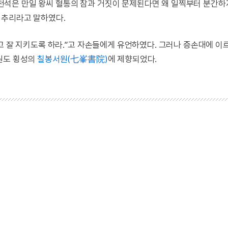
석은 만일 왕씨 혈통의 참과 거짓이 문제된다면 왜 일찍부터 분간하
비추리라고 말하였다.
고 잘 지키도록 하라.”고 자손들에게 유언하였다. 그러나 증손대에 이
원도 횡성의
칠봉서원(七峯書院)
에 제향되었다.