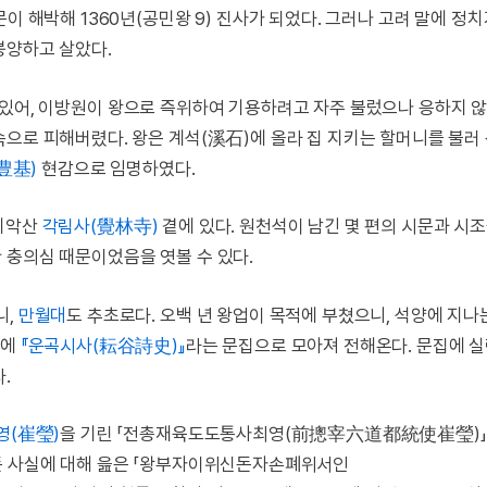
이 해박해 1360년(공민왕 9) 진사가 되었다. 그러나 고려 말에 정
봉양하고 살았다.
 있어, 이방원이 왕으로 즉위하여 기용하려고 자주 불렀으나 응하지 않
속으로 피해버렸다. 왕은 계석(溪石)에 올라 집 지키는 할머니를 불러
豊基)
현감으로 임명하였다.
 치악산
각림사(覺林寺)
곁에 있다. 원천석이 남긴 몇 편의 시문과 시조
 충의심 때문이었음을 엿볼 수 있다.
니,
만월대
도 추초로다. 오백 년 왕업이 목적에 부쳤으니, 석양에 지나
뒤에
『운곡시사(耘谷詩史)』
라는 문집으로 모아져 전해온다. 문집에 실
.
영(崔瑩)
을 기린 「전총재육도도통사최영(前摠宰六道都統使崔瑩)
든 사실에 대해 읊은 「왕부자이위신돈자손폐위서인