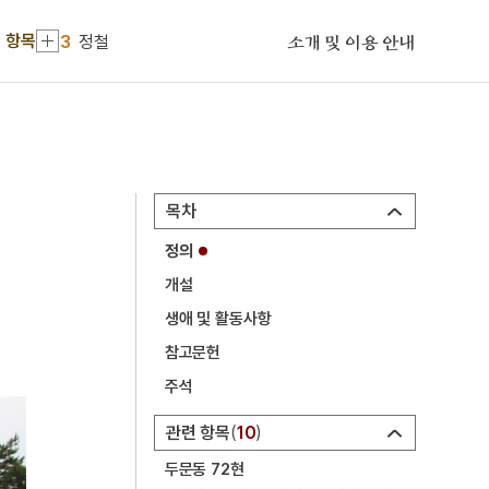
2
우슬
 항목
3
정철
소개 및 이용 안내
4
청일전쟁
5
12·12 군사반란
6
6·3항쟁
7
금성대군
목차
8
금오계첩
정의
9
단군
개설
10
동몽선습
생애 및 활동사항
1
하숙정
참고문헌
2
우슬
주석
3
정철
관련 항목
10
4
청일전쟁
두문동 72현