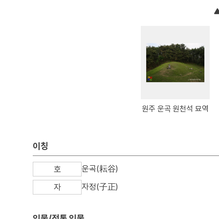
원주 운곡 원천석 묘역
이칭
운곡(耘谷)
호
자정(子正)
자
인물/전통 인물