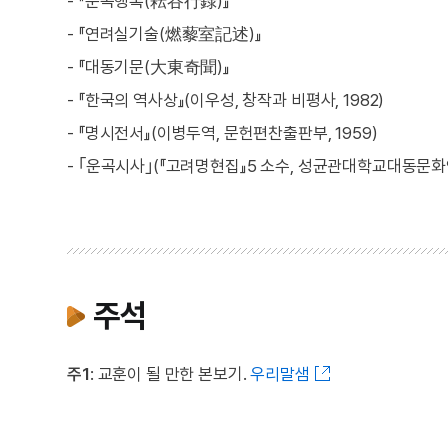
- 『운곡행록(耘谷行錄)』
- 『연려실기술(燃藜室記述)』
- 『대동기문(大東奇聞)』
- 『한국의 역사상』(이우성, 창작과 비평사, 1982)
- 『명시전서』(이병두역, 문헌편찬출판부, 1959)
- ｢운곡시사｣(『고려명현집』5 소수, 성균관대학교대동문화연
주석
주1
: 교훈이 될 만한 본보기.
우리말샘