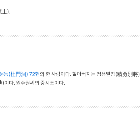
士).
문동(杜門洞) 72현
의 한 사람이다. 할아버지는 정용별장(精勇別將)
)이다. 원주원씨의 중시조이다.