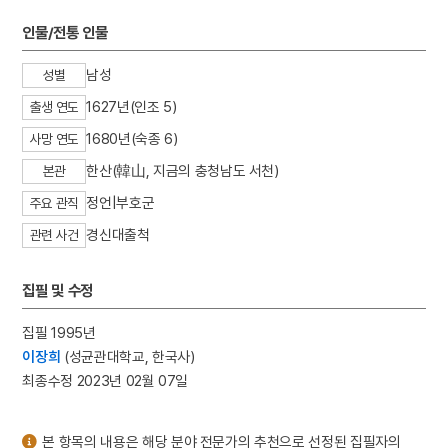
3
가평 마장리 유적
인물/전통 인물
4
갓
5
고성 계승사 백악기 퇴적구조
남성
성별
6
금성대군
1627년(인조 5)
출생 연도
7
난장
1680년(숙종 6)
사망 연도
8
내림굿
한산(韓山, 지금의 충청남도 서천)
본관
9
노촌집
정언|부호군
주요 관직
10
박동진
경신대출척
관련 사건
집필 및 수정
집필 1995년
이장희
(성균관대학교, 한국사)
최종수정 2023년 02월 07일
본 항목의 내용은 해당 분야 전문가의 추천으로 선정된 집필자의