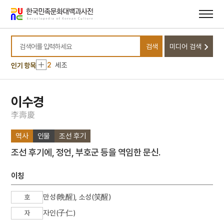
메뉴
본문
바로가기
바로가기
10
박동진
검색
미디어 검색
1
기황후
검색어를 입력하세요
2
세조
인기 항목
3
가평 마장리 유적
4
갓
이수경
5
고성 계승사 백악기 퇴적구조
李
壽
慶
6
금성대군
역사
인물
조선 후기
7
난장
조선 후기에, 정언, 부호군 등을 역임한 문신.
8
내림굿
9
노촌집
이칭
10
박동진
만성(晩醒), 소성(笑醒)
호
1
기황후
자인(子仁)
자
2
세조