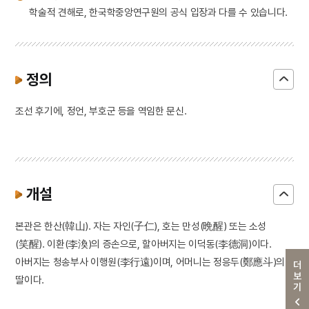
학술적 견해로, 한국학중앙연구원의 공식 입장과 다를 수 있습니다.
정의
조선 후기에, 정언, 부호군 등을 역임한 문신.
개설
본관은 한산(韓山). 자는 자인(子仁), 호는 만성(晩醒) 또는 소성
(笑醒). 이환(李渙)의 증손으로, 할아버지는 이덕동(李德洞)이다.
아버지는 청송부사 이행원(李行遠)이며, 어머니는 정응두(鄭應斗)의
더보기
딸이다.