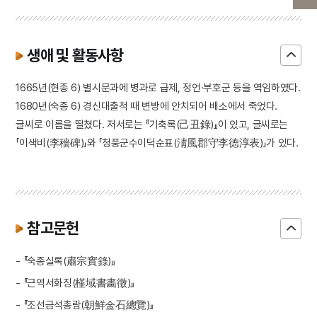
생애 및 활동사항
1665년(현종 6) 별시문과에 병과로 급제, 정언·부호군 등을 역임하였다.
1680년(숙종 6) 경신대출척 때 변방에 안치되어 배소에서 죽었다.
글씨로 이름을 떨쳤다. 저서로는 『기축록(己丑錄)』이 있고, 글씨로는
「이색비(李穡碑)」와 「청풍군수이덕순표(淸風郡守李德淳表)」가 있다.
참고문헌
- 『숙종실록(肅宗實錄)』
- 『근역서화징(槿域書畵徵)』
- 『조선금석총람(朝鮮金石總覽)』