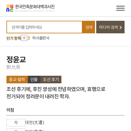
메뉴
본문
바로가기
바로가기
10
혼례
검색
미디어 검색
1
금성대군
검색어를 입력하세요
2
하서출판사
인기 항목
3
혜공왕
4
경의기문록
정윤교
5
권자신
鄭
允
喬
6
말띠
종교·철학
인물
조선 후기
7
세조
조선 후기에, 후진 양성에 전념하였으며, 효행으로
8
심우도
천거되어 정려문이 내려진 학자.
9
평양남포고속도로
10
혼례
이칭
1
금성대군
대천(大遷)
자
2
하서출판사