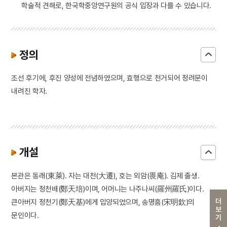
학술적 견해로, 한국학중앙연구원의 공식 입장과 다를 수 있습니다.
정의
조선 후기에, 후진 양성에 전념하였으며, 효행으로 천거되어 정려문이
내려진 학자.
개설
본관은 동래(東萊). 자는 대천(大遷), 호는 외암(畏庵). 김제 출생.
아버지는 정천배(鄭天培)이며, 어머니는 나주나씨(羅州羅氏)이다.
더보기
큰아버지 정천기(鄭天基)에게 입양되었으며, 송명흠(宋明欽)의
문인이다.