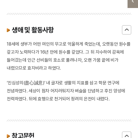
생애 및 활동사항
18세에 생부가 어떤 여인의 무고로 억울하게 죽었는데, 오랫동안 원수를
갚고자 노력하다가 16년 만에 원수를 갚았다. 그 뒤 자수하여 감옥에
들어갔는데 인근 선비들의 호소로 풀려나자, 오랜 가뭄 끝에 비가
내렸으므로 효자비라고 하였다.
‘진심성의(盡心誠意)’ 네 글자로 생활의 지표를 삼고 학문 연구에
전념하였다. 세상이 점차 어지러워지자 벼슬을 단념하고 후진 양성에
전력하였다. 뒤에 효행으로 천거되어 정려의 은전이 내렸다.
참고문헌