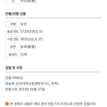
외암(畏庵)
호
3
혜공왕
4
경의기문록
인물/전통 인물
5
권자신
남성
성별
6
말띠
1733년(영조 9)
7
세조
출생 연도
8
심우도
1821년(순조 21)
사망 연도
9
평양남포고속도로
동래(東萊)
본관
10
혼례
김제
출생지
집필 및 수정
집필 1995년
김능하
(단국대학교동양학연구소, 한학)
최종수정 2023년 02월 07일
본 항목의 내용은 해당 분야 전문가의 추천으로 선정된 집필자의