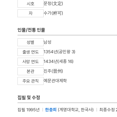
문정(文定)
시호
수가(粹可)
자
인물/전통 인물
남성
성별
1354년(공민왕 3)
출생 연도
1434년(세종 16)
사망 연도
진주(晉州)
본관
예문관대제학
주요 관직
집필 및 수정
집필 1995년
한충희
(계명대학교, 한국사)
최종수정 2