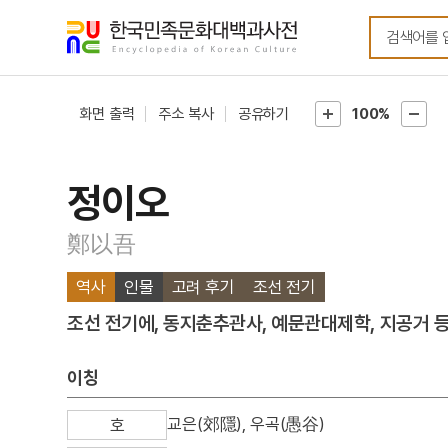
메뉴
본문
바로가기
바로가기
화면 출력
주소 복사
공유하기
100%
정이오
鄭以吾
역사
인물
고려 후기
조선 전기
조선 전기에, 동지춘추관사, 예문관대제학, 지공거 등
이칭
교은(郊隱), 우곡(愚谷)
호