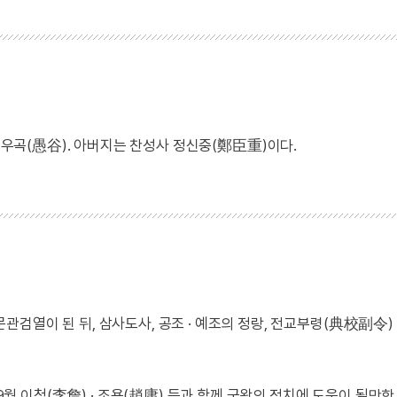
· 우곡(愚谷). 아버지는 찬성사 정신중(鄭臣重)이다.
 예문관검열이 된 뒤, 삼사도사, 공조 · 예조의 정랑, 전교부령(典校副令)
 9월 이첨(李詹) · 조용(趙庸) 등과 함께 군왕의 정치에 도움이 될만한