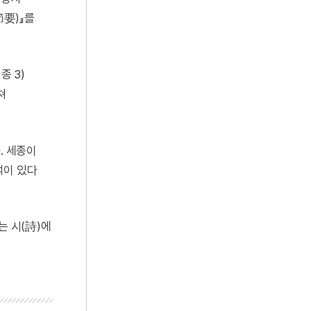
節要)』를
종 3)
쳐
. 세종이
덕이 있다
는 시(詩)에