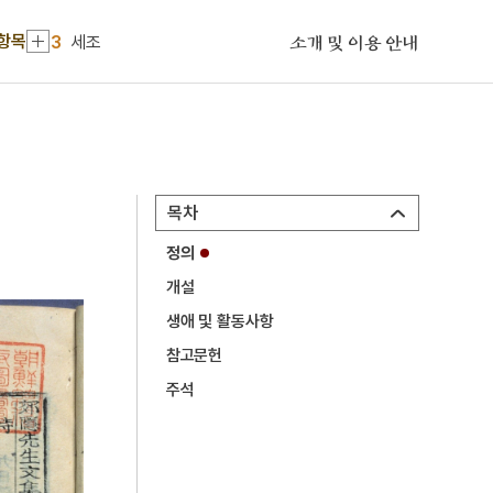
2
하서출판사
 항목
3
세조
소개 및 이용 안내
4
심우도
5
열하일기
6
평양남포고속도로
7
건국동맹
목차
8
걸사표
정의
9
경범죄처벌법
개설
10
경의기문록
생애 및 활동사항
1
금성대군
참고문헌
2
하서출판사
주석
3
세조
4
심우도