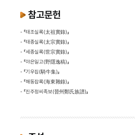
참고문헌
- 『태조실록(太祖實錄)』
- 『태종실록(太宗實錄)』
- 『세종실록(世宗實錄)』
- 『야은일고(野隱逸稿)』
- 『기우집(騎牛集)』
- 『해동잡록(海東雜錄)』
- 『진주정씨족보(晉州鄭氏族譜)』