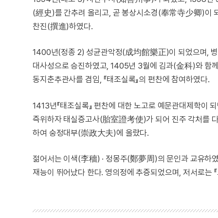
(經史)를 간추려 올리고, 곧 봉상시소경(奉常寺少卿)이 되었
찬진(撰進)하였다.
1400년(정종 2) 성균관악정(成均館樂正)이 되었으며, 병
대사성으로 승진하였고, 1405년 3월에 김과(金科)와 
동지춘추관사를 겸임, 『태조실록』의 편찬에 참여하였다.
1413년『태조실록』 편찬에 대한 노고로 예문관대제학이 되
즉위하자 태실증고사(胎室證考使)가 되어 진주 각처를 다녔
하여 숭정대부(崇政大夫)에 올랐다.
젊어서는 이색(李穡) · 정몽주(鄭夢周)의 문인과 교유하였
재능이 뛰어났다 한다. 영의정에 추증되었으며, 저서로는 『교