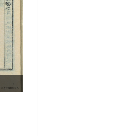
5
열하일기
6
평양남포고속도로
7
건국동맹
8
걸사표
9
경범죄처벌법
10
경의기문록