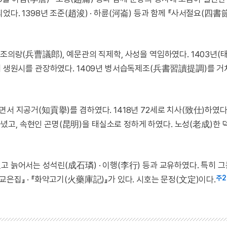
다. 1398년 조준(趙浚) · 하륜(河崙) 등과 함께 『사서절요(四書
조의랑(兵曹議郎), 예문관의 직제학, 사성을 역임하였다. 1403년(태
함께 생원시를 관장하였다. 1409년 병서습독제조(兵書習讀提調)를 거
면서 지공거(知貢擧)를 겸하였다. 1418년 72세로 치사(致仕)하였다
고, 속현인 곤명(昆明)을 태실소로 정하게 하였다. 노성(老成)한 
고 늙어서는 성석린(成石璘) · 이행(李行) 등과 교유하였다. 특히 그
주2
은집』 · 『화약고기(火藥庫記)』가 있다. 시호는 문정(文定)이다.