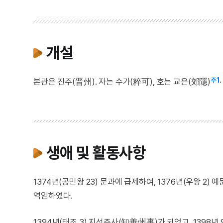
개설
주1
본관은 진주(晋州). 자는 수가(粹可), 호는 교은(郊隱)
생애 및 활동사항
1374년(공민왕 23) 문과에 급제하여, 1376년(우왕 2)
역임하였다.
1394년(태조 3) 지선주사(知善州事)가 되었고, 1398년