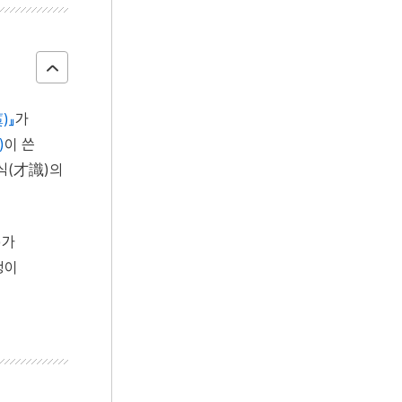
)』
가
)
이 쓴
식(才識)의
)가
생이