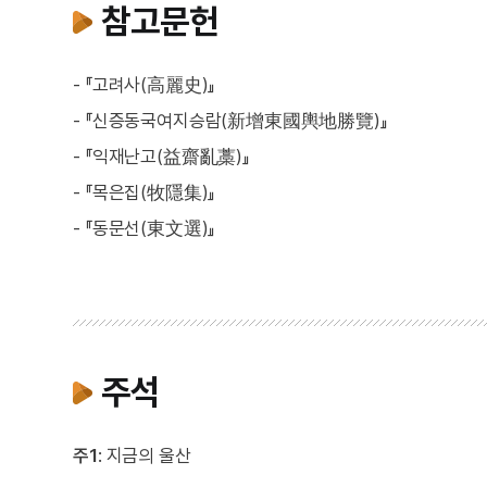
참고문헌
- 『고려사(高麗史)』
- 『신증동국여지승람(新增東國輿地勝覽)』
- 『익재난고(益齋亂藁)』
- 『목은집(牧隱集)』
- 『동문선(東文選)』
주석
주1
: 지금의 울산