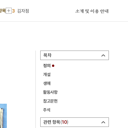
2
조유례
항목
3
김자점
소개 및 이용 안내
4
간재집
5
감신총
6
측우기
7
검은간토기
목차
8
공덕보
정의
9
광해군
개설
10
금호아시아나그룹
생애
1
이달
활동사항
2
조유례
참고문헌
주석
3
김자점
4
간재집
관련 항목
10