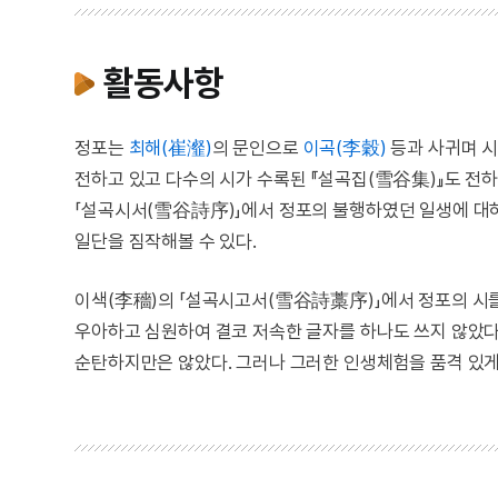
활동사항
정포는
최해(崔瀣)
의 문인으로
이곡(李穀)
등과 사귀며 시
전하고 있고 다수의 시가 수록된 『설곡집(雪谷集)』도 전
「설곡시서(雪谷詩序)」에서 정포의 불행하였던 일생에 대
일단을 짐작해볼 수 있다.
이색(李穡)의 「설곡시고서(雪谷詩藁序)」에서 정포의 시를
우아하고 심원하여 결코 저속한 글자를 하나도 쓰지 않았다”
순탄하지만은 않았다. 그러나 그러한 인생체험을 품격 있게