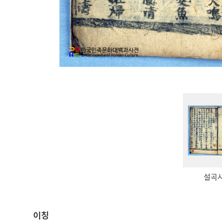
설곡
이칭