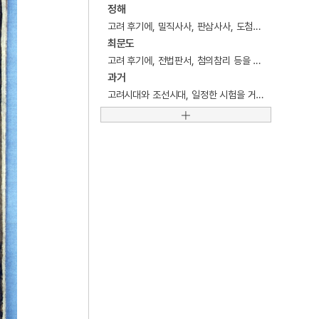
5
감신총
정해
고려 후기에, 밀직사사, 판삼사사, 도첨의찬성사 등을 역임한 문신.
6
측우기
최문도
7
검은간토기
고려 후기에, 전법판서, 첨의참리 등을 역임한 문신.
과거
8
공덕보
고려시대와 조선시대, 일정한 시험을 거쳐 관리로 등용하는 제도.
9
광해군
10
금호아시아나그룹