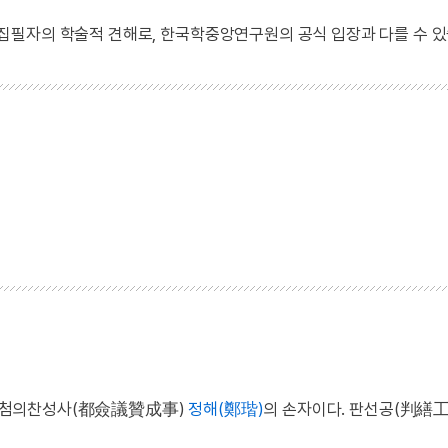
 집필자의 학술적 견해로, 한국학중앙연구원의 공식 입장과 다를 수 있
. 도첨의찬성사(都僉議贊成事)
정해(鄭瑎)
의 손자이다. 판선공(判繕工