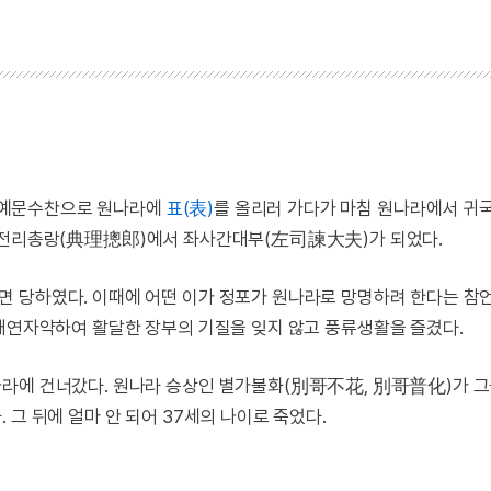
에 예문수찬으로 원나라에
표(表)
를 올리러 가다가 마침 원나라에서 귀
전리총랑(典理摠郎)에서 좌사간대부(左司諫大夫)가 되었다.
 당하였다. 이때에 어떤 이가 정포가 원나라로 망명하려 한다는 참
태연자약하여 활달한 장부의 기질을 잊지 않고 풍류생활을 즐겼다.
나라에 건너갔다. 원나라 승상인 별가불화(別哥不花, 別哥普化)가 그
그 뒤에 얼마 안 되어 37세의 나이로 죽었다.