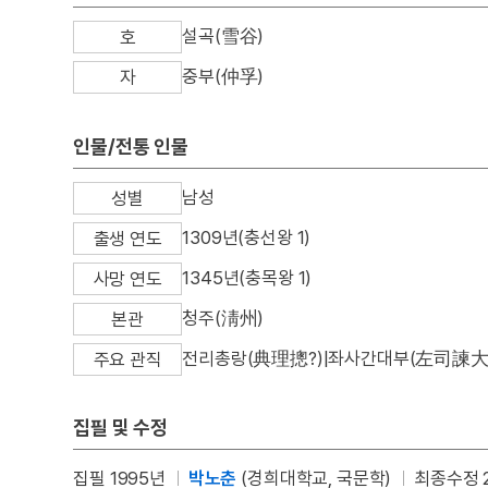
설곡(雪谷)
호
중부(仲孚)
자
인물/전통 인물
남성
성별
1309년(충선왕 1)
출생 연도
1345년(충목왕 1)
사망 연도
청주(淸州)
본관
전리총랑(典理摠?)|좌사간대부(左司諫大
주요 관직
집필 및 수정
집필 1995년
박노춘
(경희대학교, 국문학)
최종수정 2