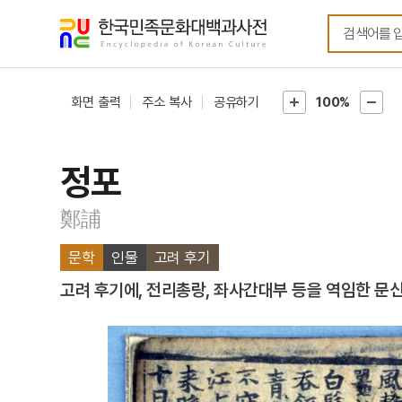
메뉴
본문
바로가기
바로가기
화면 출력
주소 복사
공유하기
100%
정포
鄭誧
문학
인물
고려 후기
고려 후기에, 전리총랑, 좌사간대부 등을 역임한 문신