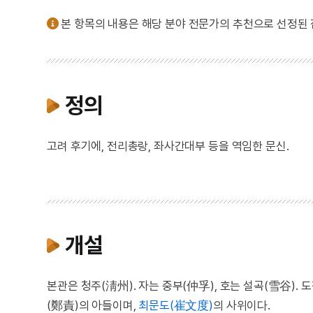
본 항목의 내용은 해당 분야 전문가의 추천으로 선정된
정의
고려 후기에, 전리총랑, 좌사간대부 등을 역임한 문신.
개설
본관은 청주(淸州). 자는 중부(仲孚), 호는 설곡(雪谷)
(鄭責)의 아들이며,
최문도(崔文度)
의 사위이다.