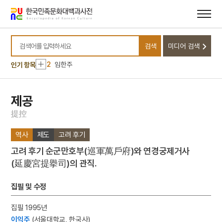
메뉴
본문
바로가기
바로가기
10
정약용
검색
미디어 검색
1
순천 선암사 동종
검색어를 입력하세요
2
임한주
인기 항목
3
고어재료사전
4
김예몽
제공
5
남강
提
控
6
노국대장공주
역사
제도
고려 후기
7
동평관
고려 후기 순군만호부(巡軍萬戶府)와 연경궁제거사
8
섞박지
(延慶宮提擧司)의 관직.
9
세조
10
정약용
집필 및 수정
1
순천 선암사 동종
집필 1995년
2
임한주
이익주
(서울대학교, 한국사)