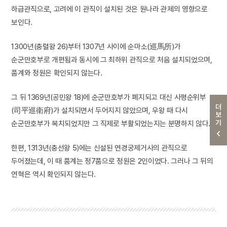
하급관직으로, 고려에 이 관직이 설치된 것은 원나라 관제의 영향으로
보인다.
1300년(충렬왕 26)부터 1307년 사이에 순마소(巡馬所)가
순군만호부로 개편됨과 동시에 그 최하위 관직으로 처음 설치되었으며,
품계와 정원은 확인되지 않는다.
그 뒤 1369년(공민왕 18)에 순군만호부가 폐지되고 대신 사평순위부
더보기
(司平巡衛府)가 설치되면서 두어지지 않았으며, 우왕 때 다시
순군만호부가 복치되었지만 그 직제로 부활되었는지는 분명하지 않다.
한편, 1313년(충선왕 5)에는 신설된 연경궁제거사의 관직으로
두어졌는데, 이 때 품계는 정7품으로 정원은 2인이었다. 그러나 그 뒤의
연혁은 역시 확인되지 않는다.