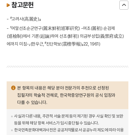
참고문헌
- 『고려사(高麗史)』
- 「여말선초순군연구(麗末鮮初巡軍硏究) -여초(麗初) 순검제
(巡檢制)에서 기론(起論)하여 선초(鮮初) 의금부성립(義禁府成立)
에까지 미침-」(한우근,『진단학보(震檀學報)』22, 1961)
본 항목의 내용은 해당 분야 전문가의 추천으로 선정된
집필자의 학술적 견해로, 한국학중앙연구원의 공식 입장과
다를 수 있습니다.
사실과 다른 내용, 주관적 서술 문제 등이 제기된 경우 사실 확인 및 보완
등을 위해 해당 항목 서비스가 임시 중단될 수 있습니다.
한국민족문화대백과사전은 공공저작물로서 공공누리 제도에 따라 이용