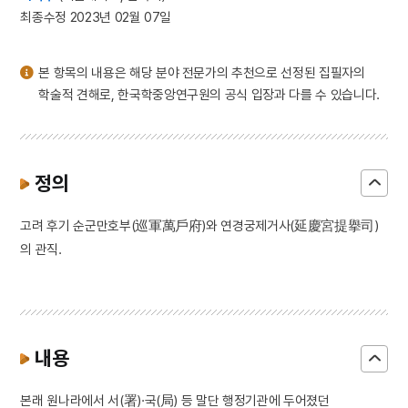
3
고어재료사전
최종수정 2023년 02월 07일
4
김예몽
5
남강
본 항목의 내용은 해당 분야 전문가의 추천으로 선정된 집필자의
6
노국대장공주
학술적 견해로, 한국학중앙연구원의 공식 입장과 다를 수 있습니다.
7
동평관
8
섞박지
9
세조
정의
10
정약용
고려 후기 순군만호부(巡軍萬戶府)와 연경궁제거사(延慶宮提擧司)
의 관직.
내용
본래 원나라에서 서(署)·국(局) 등 말단 행정기관에 두어졌던