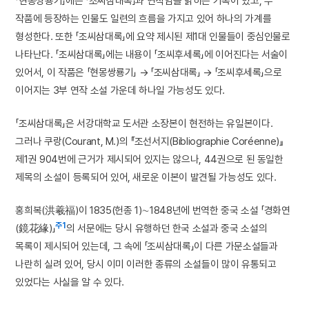
「현몽쌍룡기」에는 「조씨삼대록」과 연작임을 밝히는 기록이 있고, 두
작품에 등장하는 인물도 일련의 흐름을 가지고 있어 하나의 가계를
형성한다. 또한 「조씨삼대록」에 요약 제시된 제1대 인물들이 중심인물로
나타난다. 「조씨삼대록」에는 내용이 「조씨후세록」에 이어진다는 서술이
있어서, 이 작품은 「현몽쌍룡기」 → 「조씨삼대록」 → 「조씨후세록」으로
이어지는 3부 연작 소설 가운데 하나일 가능성도 있다.
「조씨삼대록」은 서강대학교 도서관 소장본이 현전하는 유일본이다.
그러나 쿠랑(Courant, M.)의 『조선서지(Bibliographie Coréenne)』
제1권 904번에 근거가 제시되어 있지는 않으나, 44권으로 된 동일한
제목의 소설이 등록되어 있어, 새로운 이본이 발견될 가능성도 있다.
홍희복(洪羲福)이 1835(헌종 1)∼1848년에 번역한 중국 소설 「경화연
주1
(鏡花緣)」
의 서문에는 당시 유행하던 한국 소설과 중국 소설의
목록이 제시되어 있는데, 그 속에 「조씨삼대록」이 다른 가문소설들과
나란히 실려 있어, 당시 이미 이러한 종류의 소설들이 많이 유통되고
있었다는 사실을 알 수 있다.