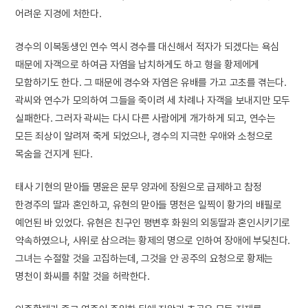
어려운 지경에 처한다.
경수의 이복동생인 연수 역시 경수를 대신해서 적자가 되겠다는 욕심
때문에 자객으로 하여금 자염을 납치하게도 하고 형을 황제에게
모함하기도 한다. 그 때문에 경수와 자염은 유배를 가고 고초를 겪는다.
곽씨와 연수가 모의하여 그들을 죽이려 세 차례나 자객을 보내지만 모두
실패한다. 그러자 곽씨는 다시 다른 사람에게 개가하게 되고, 연수는
모든 죄상이 알려져 죽게 되었으나, 경수의 지극한 우애와 소청으로
목숨을 건지게 된다.
태사 기현의 맏아들 명윤은 문무 양과에 장원으로 급제하고 참정
한경주의 딸과 혼인하고, 유현의 맏아들 명천은 일찍이 황가의 배필로
예언된 바 있었다. 유현은 친구인 평변후 화원의 외동딸과 혼인시키기로
약속하였으나, 사위로 삼으려는 황제의 명으로 인하여 장애에 부딪친다.
그녀는 수절할 것을 고집하는데, 그것을 안 공주의 요청으로 황제는
명천이 화씨를 취할 것을 허락한다.