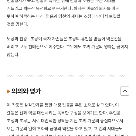
인종황제가 죽고 영종이 즉위한 뒤에 진왕과 초공은 모든 자제를
거느리고 벽운산 옥선향으로 은거한다. 황제는 이들의 퇴사를 마지
못하여 허락하는 대신, 명윤과 명천의 세대는 조정에 남아서 보필할
것을 명한다.
노공과 진왕 · 초공이 죽자 자손들은 초공의 유언을 받들어 벽운산을
버리고 모두 천태산으로 이주한다. 그뒤에도 조씨 가문의 영화는 끊이지
않는다.
의의와 평가
이 작품은 삼각관계를 통한 애정 갈등을 주된 소재로 삼고 있다. 이
갈등은 선과 악을 대립시키는 독특한 구성을 보이기도 한다. 주인공
조성과 조무는 서로 대립적인 성격을 지닌 조씨 가문의 중심축으로서
모든 가문의 일에 조화와 균형의 역할을 하고 있고, 그 밑의 세대들도