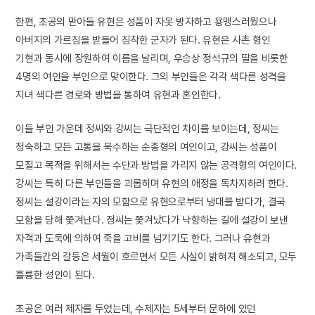
한편, 초공의 맏아들 유현은 성품이 자못 방자하고 용맹스러웠으나
아버지의 가르침을 받들어 침착한 군자가 된다. 유현은 사촌 형인
기현과 동시에 장원하여 이름을 날리며, 우승상 정석규의 딸을 비롯한
4명의 여인을 부인으로 맞이한다. 그의 부인들은 각각 색다른 성격을
지녀 색다른 경로와 방법을 통하여 유현과 혼인한다.
이들 부인 가운데 정씨와 강씨는 극단적인 차이를 보이는데, 정씨는
정숙하고 모든 고통을 묵수하는 순종형의 여인이고, 강씨는 성품이
모질고 목적을 위해서는 수단과 방법을 가리지 않는 공격형의 여인이다.
강씨는 특히 다른 부인들을 괴롭히며 유현의 애정을 독차지하려 한다.
정씨는 설강이라는 자의 모함으로 유현으로부터 냉대를 받다가, 결국
모함을 당해 쫓겨난다. 정씨는 쫓겨났다가 낙향하는 길에 설강이 보낸
자객과 도둑에 의하여 죽을 고비를 넘기기도 한다. 그러나 유현과
가족들간의 갈등은 세월이 흐르면서 모든 사실이 밝혀져 해소되고, 모두
훌륭한 성인이 된다.
초공은 여러 제자를 두었는데, 수제자는 5세부터 문하에 있던