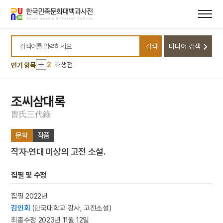
메뉴
본문
바로가기
바로가기
10
근정훈장
1
악기장
검색
미디어 검색
검색어를 입력하세요
2
허생전
인기 항목
3
헌릉
4
1872년 군현지도
조씨삼대록
5
연
曺
氏
三
代
錄
6
정선 필 경교명승첩
7
화성 용주사 남무대성인로왕보살번
문학
작품
8
경제조정관실
작자·연대 미상의 고전 소설.
9
국회 프락치 사건
집필 및 수정
10
근정훈장
1
악기장
집필 2022년
2
허생전
김인회
(단국대학교 강사, 고전소설)
최종수정 2023년 11월 12일
3
헌릉