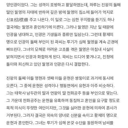
양인광이었다. 그는 성격이 호방하고 활달하였는데, 하루는 진왕의 둘째
딸인 월영의 자태에 반하여 깊은 밤에 월영의 침소에 들어가 억지로
신표(信標)를 주고 나온다. 이 일로 그는 심한 꾸지람을 듣기도 하나
결국에는 월영과 혼인하기에 이른다. 그러나 월영은 지난 일 때문에
인광을 냉대하고, 인광은 기생들과 풍류만 일삼는다. 그런데 황제의
명으로 인광의 둘째 부인이 된 곽씨는 투기가 심해 월영을 계속 곤경에
빠뜨린다. 그녀의 모해로 어려운 고초를 겪은 월영은 마침내 사실이
밝혀지면서 인광과 화합하게 된다. 곽씨는 드디어 쫓겨나고, 친정에
돌아와 피신하고 있던 월영과 인광은 다시 결합한다.
진왕의 둘째 아들 영현과 셋째 아들 운현은 쌍둥이로 과거에 동시에
오른다. 그 중에 운현은 성격이나 행동면에서 유현과 아주 비슷하다.
그는 태학사 남두관의 딸과 연왕의 딸 천화공주 등을 부인으로 맞는다.
그 가운데 천화공주는 운현을 유혹하여 동침하고 혼인을 요구할 정도로
목적 의식이 뚜렷한 여인이지만, 그것을 싫어한 운현에 의하여 혼사가
거부된다. 그러자 결국은 외숙의 양녀로 신분을 속이고 황제의 명으로
운현과 혼인한다. 그녀는 투기가 심해 온갖 수단을 동원하여 남씨를