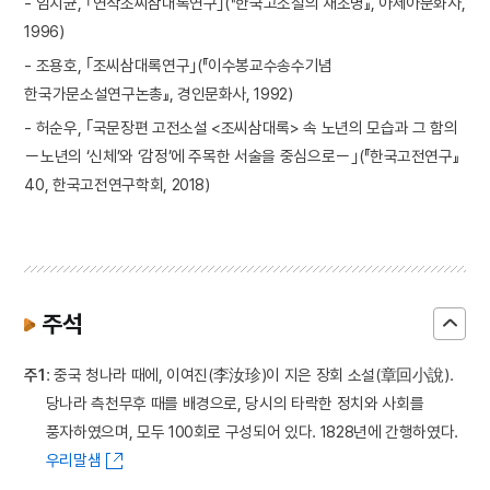
- 임치균, ｢연작조씨삼대록연구｣(『한국고소설의 재조명』, 아세아문화사,
1996)
- 조용호, ｢조씨삼대록연구｣(『이수봉교수송수기념
한국가문소설연구논총』, 경인문화사, 1992)
- 허순우, ｢국문장편 고전소설 <조씨삼대록> 속 노년의 모습과 그 함의
－노년의 ‘신체’와 ‘감정’에 주목한 서술을 중심으로－｣(『한국고전연구』
40, 한국고전연구학회, 2018)
주석
주1
: 중국 청나라 때에, 이여진(李汝珍)이 지은 장회 소설(章回小說).
당나라 측천무후 때를 배경으로, 당시의 타락한 정치와 사회를
풍자하였으며, 모두 100회로 구성되어 있다. 1828년에 간행하였다.
우리말샘