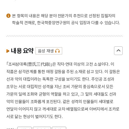
4
1872년 군현지도
본 항목의 내용은 해당 분야 전문가의 추천으로 선정된 집필자의
5
연
학술적 견해로, 한국학중앙연구원의 공식 입장과 다를 수 있습니다.
6
정선 필 경교명승첩
7
화성 용주사 남무대성인로왕보살번
8
경제조정관실
내용 요약
9
국회 프락치 사건
음성 재생
10
근정훈장
｢조씨삼대록(曺氏三代錄)｣은 작자·연대 미상의 고전 소설이다. 이
작품은 삼각관계를 통한 애정 갈등을 주된 소재로 삼고 있다. 이 갈등은
선과 악의 대립이라는 독특한 구성을 보이기도 한다. 주인공 조성과
조무는 서로 대립적인 성격을 지닌 조씨 가문의 중심축으로서 모든
가문의 일에 조화와 균형의 역할을 하고 있고, 그 밑의 세대들도 선과
악의 인물들이 조화롭게 포진된다. 같은 성격의 인물들이 세대별로
연달아 이어지지 않고 격세대로 교차 배열됨으로써 아버지에서 조카로
서로 닮는 현상이 벌어지기도 한다.