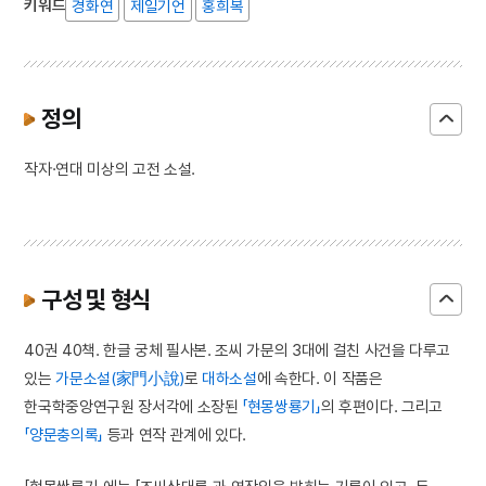
키워드
경화연
제일기언
홍희복
정의
작자·연대 미상의 고전 소설.
구성 및 형식
40권 40책. 한글 궁체 필사본. 조씨 가문의 3대에 걸친 사건을 다루고
있는
가문소설(家門小說)
로
대하소설
에 속한다. 이 작품은
한국학중앙연구원 장서각에 소장된
「현몽쌍룡기」
의 후편이다. 그리고
「양문충의록」
등과 연작 관계에 있다.