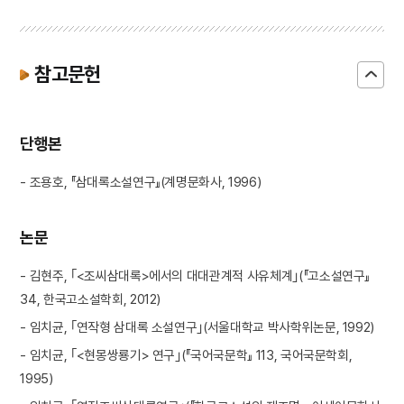
참고문헌
단행본
- 조용호, 『삼대록소설연구』(계명문화사, 1996)
논문
- 김현주, ｢<조씨삼대록>에서의 대대관계적 사유체계｣(『고소설연구』
34, 한국고소설학회, 2012)
- 임치균, ｢연작형 삼대록 소설연구｣(서울대학교 박사학위논문, 1992)
- 임치균, ｢<현몽쌍룡기> 연구｣(『국어국문학』 113, 국어국문학회,
1995)