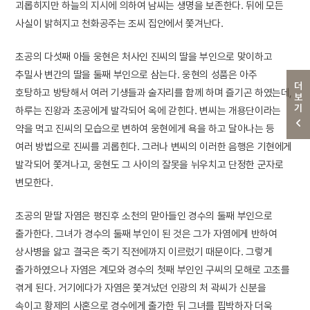
괴롭히지만 하늘의 지시에 의하여 남씨는 생명을 보존한다. 뒤에 모든
사실이 밝혀지고 천화공주는 조씨 집안에서 쫓겨난다.
초공의 다섯째 아들 웅현은 처사인 진씨의 딸을 부인으로 맞이하고
추밀사 변간의 딸을 둘째 부인으로 삼는다. 웅현의 성품은 아주
더보기
호탕하고 방탕해서 여러 기생들과 술자리를 함께 하며 즐기곤 하였는데,
하루는 진왕과 초공에게 발각되어 옥에 갇힌다. 변씨는 개용단이라는
약을 먹고 진씨의 모습으로 변하여 웅현에게 욕을 하고 달아나는 등
여러 방법으로 진씨를 괴롭힌다. 그러나 변씨의 이러한 음행은 기현에게
발각되어 쫓겨나고, 웅현도 그 사이의 잘못을 뉘우치고 단정한 군자로
변모한다.
초공의 맏딸 자염은 평진후 소천의 맏아들인 경수의 둘째 부인으로
출가한다. 그녀가 경수의 둘째 부인이 된 것은 그가 자염에게 반하여
상사병을 앓고 결국은 죽기 직전에까지 이르렀기 때문이다. 그렇게
출가하였으나 자염은 계모와 경수의 첫째 부인인 구씨의 모해로 고초를
겪게 된다. 거기에다가 자염은 쫓겨났던 인광의 처 곽씨가 신분을
속이고 황제의 사혼으로 경수에게 출가한 뒤 그녀를 핍박하자 더욱