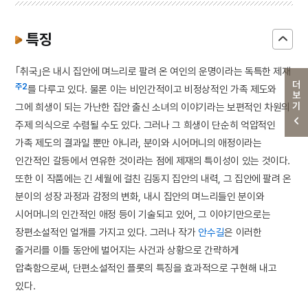
특징
｢취국｣은 내시 집안에 며느리로 팔려 온 여인의 운명이라는 독특한 제재
더보기
주2
를 다루고 있다. 물론 이는 비인간적이고 비정상적인 가족 제도와
그에 희생이 되는 가난한 집안 출신 소녀의 이야기라는 보편적인 차원의
주제 의식으로 수렴될 수도 있다. 그러나 그 희생이 단순히 억압적인
가족 제도의 결과일 뿐만 아니라, 분이와 시어머니의 애정이라는
인간적인 갈등에서 연유한 것이라는 점에 제재의 특이성이 있는 것이다.
또한 이 작품에는 긴 세월에 걸친 김동지 집안의 내력, 그 집안에 팔려 온
분이의 성장 과정과 감정의 변화, 내시 집안의 며느리들인 분이와
시어머니의 인간적인 애정 등이 기술되고 있어, 그 이야기만으로는
장편소설적인 얼개를 가지고 있다. 그러나 작가
안수길
은 이러한
줄거리를 이틀 동안에 벌어지는 사건과 상황으로 간략하게
압축함으로써, 단편소설적인 플롯의 특징을 효과적으로 구현해 내고
있다.