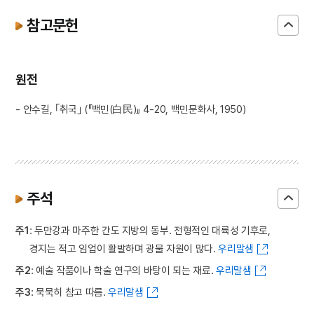
참고문헌
원전
- 안수길, ｢취국｣ (『백민(白民)』 4-20, 백민문화사, 1950)
주석
주1
: 두만강과 마주한 간도 지방의 동부. 전형적인 대륙성 기후로,
경지는 적고 임업이 활발하며 광물 자원이 많다.
우리말샘
주2
: 예술 작품이나 학술 연구의 바탕이 되는 재료.
우리말샘
주3
: 묵묵히 참고 따름.
우리말샘