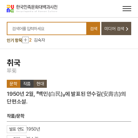
메뉴
본문
바로가기
바로가기
10
서경별곡
검색
미디어 검색
1
한중수교
검색어를 입력하세요
2
김숙자
인기 항목
3
5·16
4
송광사 응진당 석가모니후불탱·십육나한탱
취국
5
YH무역여공사건
翠
菊
6
광복절 노래
문학
작품
현대
7
금성대군
1950년 2월, 『백민(白民)』에 발표된 안수길(安壽吉)의
8
기산풍속도
단편소설.
9
박신규
10
서경별곡
작품/문학
1
한중수교
1950년
발표 연도
2
김숙자