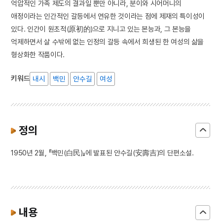
억압적인 가족 제도의 결과일 뿐만 아니라, 분이와 시어머니의
애정이라는 인간적인 갈등에서 연유한 것이라는 점에 제재의 특이성이
있다. 인간이 원초적(原初的)으로 지니고 있는 본능과, 그 본능을
억제하면서 살 수밖에 없는 인정의 갈등 속에서 희생된 한 여성의 삶을
형상화한 작품이다.
키워드
내시
백민
안수길
여성
정의
1950년 2월, 『백민(白民)』에 발표된 안수길(安壽吉)의 단편소설.
내용