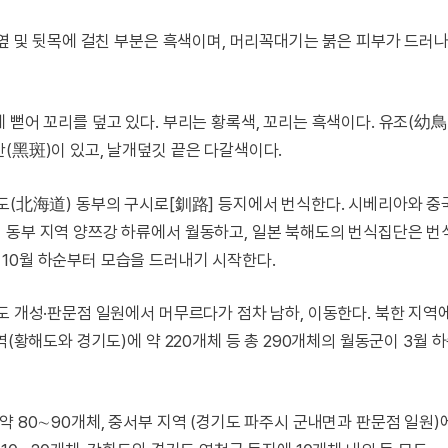
옆 및 뒷목에 걸친 부분은 흑색이며, 머리꼭대기는 붉은 피부가 드러나 
 뻗어 꼬리를 덮고 있다. 부리는 황록색, 꼬리는 흑색이다. 유조(幼鳥
(黑斑)이 있고, 날개덮깃 끝은 다갈색이다.
해도(北海道) 동부의 구시로[釧路] 등지에서 번식한다. 시베리아와 중
 동부 지역 양쯔강 하류에서 월동하고, 일본 북해도의 번식집단은 번
10월 하순부터 모습을 드러내기 시작한다.
도 개성·판문점 일원에서 머무르다가 점차 남하, 이동한다. 북한 지역
역(황해도와 경기도)에 약 220개체 등 총 290개체의 월동군이 3월 
약 80∼90개체, 중서부 지역 (경기도 파주시 군내면과 판문점 일원)