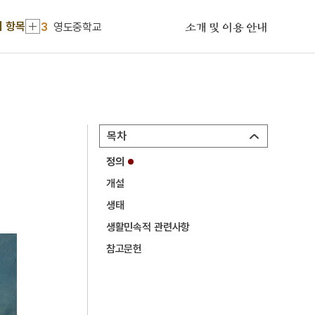
2
만파식적 설화
기 항목
3
영도중학교
소개 및 이용 안내
4
이사관
5
가미소요산
6
세조
7
예종
목차
8
천관산 탑산사
정의
9
결부법
개설
10
김장훈
생태
1
금성대군
생활민속적 관련사항
2
만파식적 설화
참고문헌
3
영도중학교
4
이사관