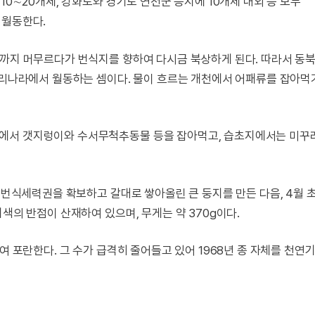
10∼20개체, 강화도와 경기도 연천군 등지에 10개체 내외 등 모두
 월동한다.
경까지 머무르다가 번식지를 향하여 다시금 북상하게 된다. 따라서 동
 우리나라에서 월동하는 셈이다. 물이 흐르는 개천에서 어패류를 잡아먹
에서 갯지렁이와 수서무척추동물 등을 잡아먹고, 습초지에서는 미꾸라
의 번식세력권을 확보하고 갈대로 쌓아올린 큰 둥지를 만든 다음, 4월 
색의 반점이 산재하여 있으며, 무게는 약 370g이다.
여 포란한다. 그 수가 급격히 줄어들고 있어 1968년 종 자체를 천연