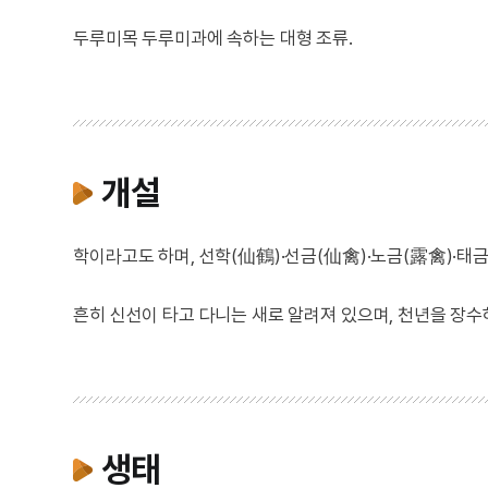
두루미목 두루미과에 속하는 대형 조류.
개설
학이라고도 하며, 선학(仙鶴)·선금(仙禽)·노금(露禽)·태금(胎
흔히 신선이 타고 다니는 새로 알려져 있으며, 천년을 장
생태