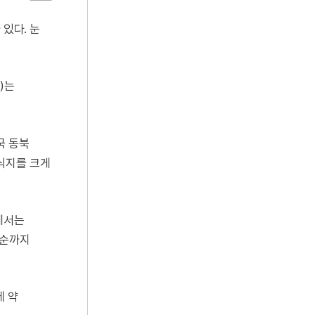
있다. 눈
)는
국 동북
식지를 크게
에서는
하순까지
에 약