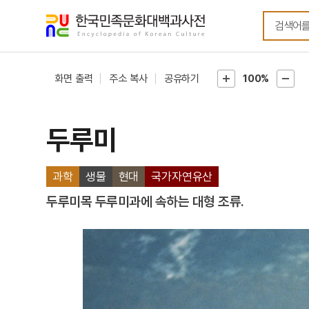
메뉴
본문
바로가기
바로가기
화면 출력
주소 복사
공유하기
100%
두루미
과학
생물
현대
국가자연유산
두루미목 두루미과에 속하는 대형 조류.