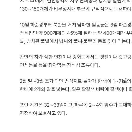
30∼40개체, 인천광역시 서구 연희동과 경서동 일원에 약 
130∼150개체가 비무장지대 부근에 규칙적으로 도래하여
10월 하순경부터 북한을 거쳐 남하한 월동군은 3월 하순
번식집단 약 900개체의 45％에 달하는 약 400개체가
밭, 방치된 풀밭에서 볍씨와 풀씨·풀뿌리 등을 찾아 먹는다.
간만의 차가 심한 인천이나 강화도에서는 갯벌이나 갯고랑
연체동물 등을 잡아먹는 잡식성 조류이다.
2월 말∼3월 초가 되면 번식지로 돌아가 한 쌍이 1∼7㎢
한배에 2개의 알을 낳는다. 알은 황갈색 바탕에 갈색이나 회
포란 기간은 32∼33일이고, 하루에 2∼4회 암수가 교대하
지정하여 보호하고 있다.