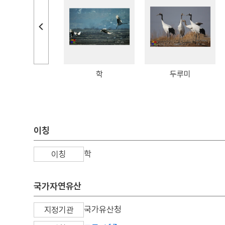
십장생도
학
두루미
이칭
학
이칭
국가자연유산
국가유산청
지정기관