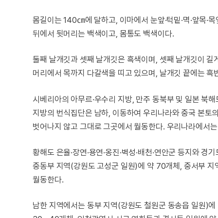
몸길이는 140㎝에 달하고, 이마에서 눈앞·턱밑·멱·앞목·목
뒤에서 뒷머리는 백색이고, 몸통도 백색이다.
둘째 날개깃과 셋째 날개깃은 흑색이며, 셋째 날개깃이 길게
머리에서 목까지 다갈색을 띠고 있으며, 날개깃 끝에는 흑반
시베리아의 아무르·우수리 지방, 만주 동북부 및 일본 북
지방의 번식집단은 남하, 이동하여 우리나라와 중국 본토의
벗어나지 않고 그대로 그곳에서 월동한다. 우리나라에서는 
황해도 은율·장연·용연·옹진·벽성·배천·연안군 등지와 경기
중동부 지역(강원도 고성군 일원)에 약 70개체, 중서부 지
월동한다.
남한 지역에서는 동부 지역(강원도 철원군 동송읍 일원)에 