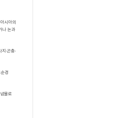
북아시아의
거나 논과
지·곤충·
초순경
기념물로