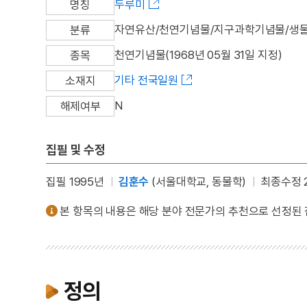
두루미
명칭
자연유산/천연기념물/지구과학기념물/생
분류
천연기념물(1968년 05월 31일 지정)
종목
기타 전국일원
소재지
N
해제여부
집필 및 수정
집필 1995년
김훈수
(서울대학교, 동물학)
최종수정 2
본 항목의 내용은 해당 분야 전문가의 추천으로 선정된
정의