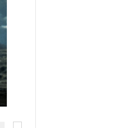
5
가미소요산
6
세조
7
예종
8
천관산 탑산사
9
결부법
10
김장훈