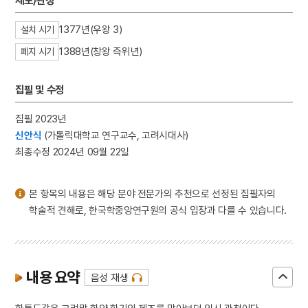
제도/관청
3
신위
4
북조선임시인민위원회
1377년(우왕 3)
설치 시기
5
이리역 폭발 사고
1388년(창왕 즉위년)
폐지 시기
6
적멸보궁
집필 및 수정
7
고조선
8
공빈추숭
집필 2023년
9
광평대군
신안식
(가톨릭대학교 연구교수, 고려시대사)
최종수정 2024년 09월 22일
10
기성기생양성소
본 항목의 내용은 해당 분야 전문가의 추천으로 선정된 집필자의
학술적 견해로, 한국학중앙연구원의 공식 입장과 다를 수 있습니다.
내용 요약
음성 재생