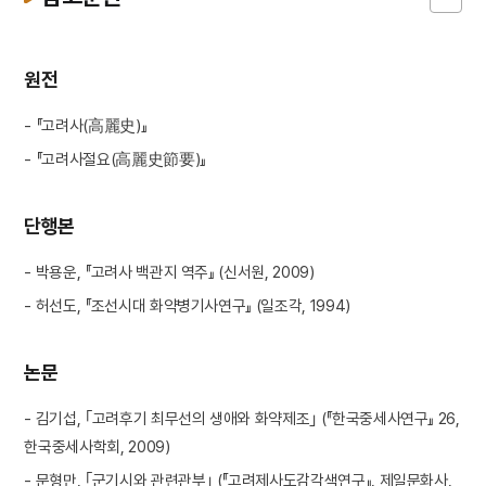
원전
- 『고려사(高麗史)』
- 『고려사절요(高麗史節要)』
단행본
- 박용운, 『고려사 백관지 역주』 (신서원, 2009)
- 허선도, 『조선시대 화약병기사연구』 (일조각, 1994)
논문
- 김기섭, ｢고려후기 최무선의 생애와 화약제조｣ (『한국중세사연구』 26,
한국중세사학회, 2009)
- 문형만, ｢군기시와 관련관부｣ (『고려제사도감각색연구』, 제일문화사,