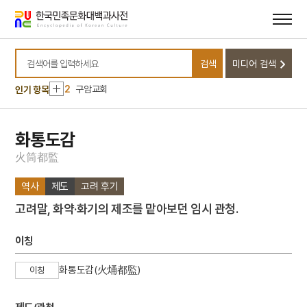
메뉴
본문
바로가기
바로가기
10
기성기생양성소
검색
미디어 검색
1
금성대군
검색어를 입력하세요
2
구암교회
인기 항목
3
신위
4
북조선임시인민위원회
화통도감
5
이리역 폭발 사고
火
筒
都
監
6
적멸보궁
역사
제도
고려 후기
7
고조선
고려말, 화약·화기의 제조를 맡아보던 임시 관청.
8
공빈추숭
9
광평대군
이칭
10
기성기생양성소
화통도감(火㷁都監)
이칭
1
금성대군
2
구암교회