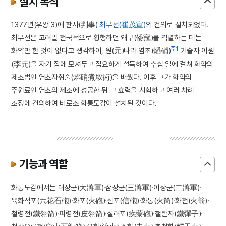
설치 목적
1377년(우왕 3)에 판사(判事)
최무선(崔茂宣)
의 건의로 설치되었다.
최무선은 고려말 전국적으로 횡행하던 왜구(倭寇)를 격멸하는 데는
주1
화약만 한 것이 없다고 생각하여, 원(元)나라 염초(熖硝)
기술자 이원
(李元)을 자기 집에 모셔두고 집요하게 설득하여 수십 일에 걸쳐 화약의
제조법인 염초자취술(焰硝煮取術)을 배웠다. 이후 그가 화약의
주원료인 염초의 제조에 성공한 뒤 그 효력을 시험하고 여러 차례
조정에 건의하여 비로소 화통도감이 설치된 것이다.
기능과 역할
화통도감에서는 대장군(大將軍)·삼장군(三將軍)·이장군(二將軍)·
육화석포(六花石砲)·화포(火砲)·신포(信砲)·화통(火筒)·화전(火箭)·
철령전(鐵翎箭)·피령전(皮翎箭)·질려포(疾藜砲)·철탄자(鐵彈子)·