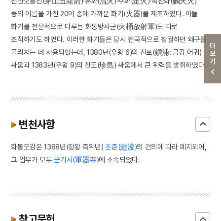
천산오룡전(穿山五龍箭)·유화(流火)·주화(走火)·촉천화(觸天火)
등의 이름을 가진 20여 종에 가까운 화기(火器)를 제조하였다. 이들
화기를 전문적으로 다루는 화통방사군(火桶放射軍)도 따로
조직하기도 하였다. 이러한 화기들은 당시 전국적으로 창궐하던 왜구를
더보기
물리치는 데 사용되었는데, 1380년(우왕 6)의 진포(鎭浦: 금강 어귀)
싸움과 1383년(우왕 9)의 진도(珍島) 싸움에서 큰 위력을 발휘하였다.
변천사항
화통도감은 1388년(창왕 즉위년)
조준(趙浚)
의 건의에 따라 폐지되어,
그 업무가 모두
군기시(軍器寺)
에 소속되었다.
참고문헌