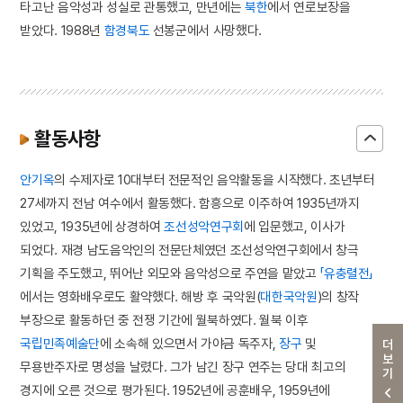
타고난 음악성과 성실로 관통했고, 만년에는
북한
에서 연로보장을
받았다. 1988년
함경북도
선봉군에서 사망했다.
활동사항
안기옥
의 수제자로 10대부터 전문적인 음악활동을 시작했다. 초년부터
27세까지 전남 여수에서 활동했다. 함흥으로 이주하여 1935년까지
있었고, 1935년에 상경하여
조선성악연구회
에 입문했고, 이사가
되었다. 재경 남도음악인의 전문단체였던 조선성악연구회에서 창극
기획을 주도했고, 뛰어난 외모와 음악성으로 주연을 맡았고
「유충렬전」
에서는 영화배우로도 활약했다. 해방 후 국악원(
대한국악원
)의 창작
부장으로 활동하던 중 전쟁 기간에 월북하였다. 월북 이후
국립민족예술단
에 소속해 있으면서 가야금 독주자,
장구
및
더보기
무용반주자로 명성을 날렸다. 그가 남긴 장구 연주는 당대 최고의
경지에 오른 것으로 평가된다. 1952년에 공훈배우, 1959년에