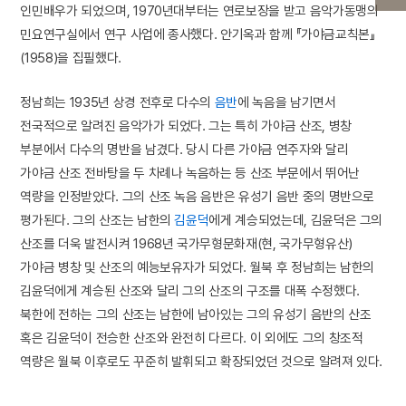
인민배우가 되었으며, 1970년대부터는 연로보장을 받고 음악가동맹의
민요연구실에서 연구 사업에 종사했다. 안기옥과 함께 『가야금교칙본』
(1958)을 집필했다.
정남희는 1935년 상경 전후로 다수의
음반
에 녹음을 남기면서
전국적으로 알려진 음악가가 되었다. 그는 특히 가야금 산조, 병창
부분에서 다수의 명반을 남겼다. 당시 다른 가야금 연주자와 달리
가야금 산조 전바탕을 두 차례나 녹음하는 등 산조 부문에서 뛰어난
역량을 인정받았다. 그의 산조 녹음 음반은 유성기 음반 중의 명반으로
평가된다. 그의 산조는 남한의
김윤덕
에게 계승되었는데, 김윤덕은 그의
산조를 더욱 발전시켜 1968년 국가무형문화재(현, 국가무형유산)
가야금 병창 및 산조의 예능보유자가 되었다. 월북 후 정남희는 남한의
김윤덕에게 계승된 산조와 달리 그의 산조의 구조를 대폭 수정했다.
북한에 전하는 그의 산조는 남한에 남아있는 그의 유성기 음반의 산조
혹은 김윤덕이 전승한 산조와 완전히 다르다. 이 외에도 그의 창조적
역량은 월북 이후로도 꾸준히 발휘되고 확장되었던 것으로 알려져 있다.