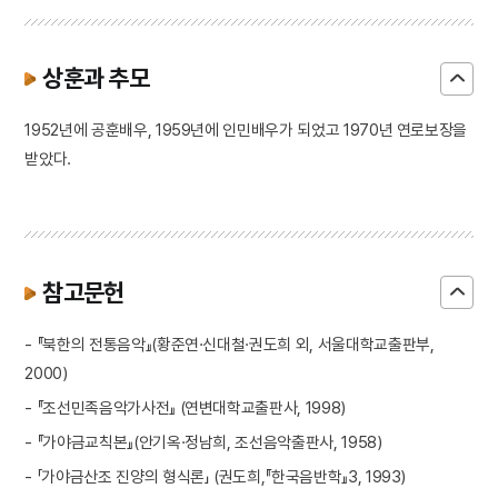
상훈과 추모
1952년에 공훈배우, 1959년에 인민배우가 되었고 1970년 연로보장을
받았다.
참고문헌
- 『북한의 전통음악』(황준연·신대철·권도희 외, 서울대학교출판부,
2000)
- 『조선민족음악가사전』 (연변대학교출판사, 1998)
- 『가야금교칙본』(안기옥·정남희, 조선음악출판사, 1958)
- 「가야금산조 진양의 형식론」 (권도희,『한국음반학』3, 1993)