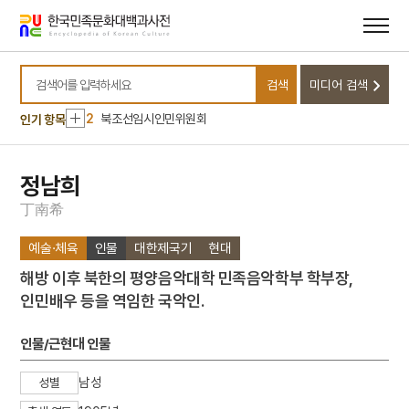
메뉴
본문
바로가기
바로가기
10
세종
검색
미디어 검색
1
금성대군
검색어를 입력하세요
2
북조선임시인민위원회
인기 항목
3
백선행
4
고향
정남희
5
탕평비
丁
南
希
6
강양욱
예술·체육
인물
대한제국기
현대
7
개국공신
해방 이후 북한의 평양음악대학 민족음악학부 학부장,
8
노사나불
인민배우 등을 역임한 국악인.
9
백운사명 청동 은입사 향완
10
세종
인물/근현대 인물
1
금성대군
남성
성별
2
북조선임시인민위원회