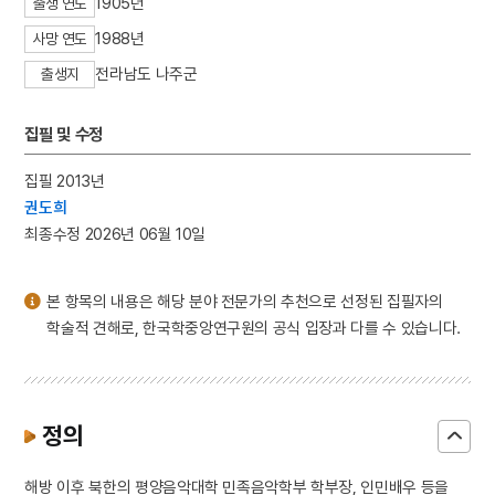
1905년
출생 연도
3
백선행
1988년
사망 연도
4
고향
전라남도 나주군
출생지
5
탕평비
6
강양욱
집필 및 수정
7
개국공신
8
노사나불
집필 2013년
권도희
9
백운사명 청동 은입사 향완
최종수정 2026년 06월 10일
10
세종
본 항목의 내용은 해당 분야 전문가의 추천으로 선정된 집필자의
학술적 견해로, 한국학중앙연구원의 공식 입장과 다를 수 있습니다.
정의
해방 이후 북한의 평양음악대학 민족음악학부 학부장, 인민배우 등을