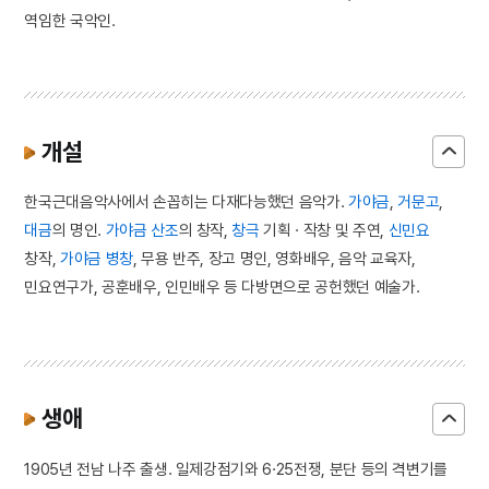
역임한 국악인.
개설
한국근대음악사에서 손꼽히는 다재다능했던 음악가.
가야금
,
거문고
,
대금
의 명인.
가야금 산조
의 창작,
창극
기획 · 작창 및 주연,
신민요
창작,
가야금 병창
, 무용 반주, 장고 명인, 영화배우, 음악 교육자,
민요연구가, 공훈배우, 인민배우 등 다방면으로 공헌했던 예술가.
생애
1905년 전남 나주 출생. 일제강점기와 6·25전쟁, 분단 등의 격변기를