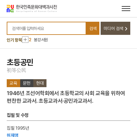
메뉴
본문
바로가기
바로가기
10
김구 암살사건
검색
미디어 검색
1
금성대군
검색어를 입력하세요
2
봉강서원
인기 항목
3
윤상원
4
강화도조약
초등공민
5
아함
初
等
公
民
6
가야금병창
교육
문헌
현대
7
경주 석굴암 석굴
1946년 조선어학회에서 초등학교의 사회 교육을 위하여
8
관미령전투
편찬한 교과서. 초등교과서·공민과교과서.
9
김구
10
김구 암살사건
집필 및 수정
1
금성대군
집필 1995년
2
봉강서원
허재영