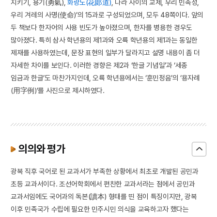
지키기, 용기(勇氣),
화랑도(花郞道)
, 나라 사이의 교제, 우리 민족성,
우리 겨레의 사명(使命)’의 15과로 구성되었으며, 모두 48쪽이다. 앞의
두 책보다 한자어의 사용 빈도가 높아졌으며, 한자를 병용한 경우도
많아졌다. 특히 삼사 학년용의 제1과와 오륙 학년용의 제1과는 동일한
제재를 사용하였는데, 문장 표현의 일부가 달라지고 설명 내용이 좀 더
자세한 차이를 보인다. 이러한 경향은 제2과 ‘한글 기념일’과 ‘세종
임금과 한글’도 마찬가지인데, 오륙 학년용에서는 ‘훈민정음’의 ‘용자례
(用字例)’를 사진으로 제시하였다.
의의와 평가
광복 직후 국어로 된 교과서가 부족한 상황에서 최초로 개발된 공민과
초등 교과서이다. 조선어학회에서 편찬한 교과서라는 점에서 공민과
교과서임에도 국어과의 독본(讀本) 형태를 띤 점이 특징이지만, 광복
이후 민족국가 수립에 필요한 민주시민 의식을 교육하고자 했다는