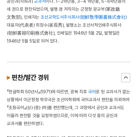
공민과(사회과)
교과서
이다. 1∼2학년용, 3∼4 학년용, 5∼6학년용의
세 권으로 편찬되었으며, 발행 겸 저작자는 군정청 문교부(軍政廳
文敎部), 인쇄자는
조선교학도서주식회사(朝鮮敎學圖書株式會社)
대표자(代表者) 최장수(崔長秀), 발행소는 조선서적인쇄주식회사
(朝鮮書籍印刷株式會社), 인쇄일은 1946년 5월 2일, 발행일은
1946년 5월 5일로 되어 있다.
편찬/발간 경위
『한글학회 50년사』(1971)에 따르면, 광복 직후
국어
로 된 교과서가 없는
상황에서 미군정청 학무국은 조선어학회에 국어교과서 편찬을 의뢰하여
『초등국어』(상)·(중)·(하)를 편찬했는데, 그 과정에서 공민과 교과서도
아울러 편찬할 것을 요청하였으므로, 이에 따라 다섯 종의 공민과
교과서를 편찬하였다.