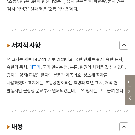
『초등공민』은 3종이 편찬되었는데, 첫째 권은 ‘일이 학년용’, 둘째 권은
‘삼사 학년용’, 셋째 권은 ‘오륙 학년용’이다.
서지적 사항
책 크기는 세로 14.7㎝, 가로 21㎝이고, 국판 인쇄로 표지, 속판 표지,
속판의 목차,
태극기
, 국기 만드는 법, 본문, 판권의 체제를 갖추고 있다.
용지는 양지(洋紙), 활자는 본문과 제목 4호, 청조체 활자를
더보기
사용하였다. 표지에는 ‘초등공민’이라는 책명과 학년 표시, 저작 겸
발행자인 군정청 문교부가 인쇄되었는데, 고유 명사는 모두 붙여 썼다.
내용