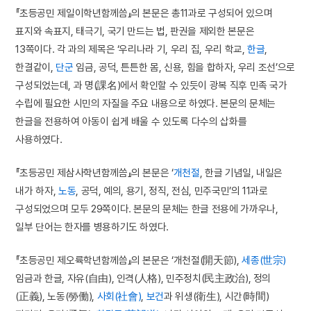
『초등공민 제일이학년함께씀』의 본문은 총11과로 구성되어 있으며
표지와 속표지, 태극기, 국기 만드는 법, 판권을 제외한 본문은
13쪽이다. 각 과의 제목은 ‘우리나라 기, 우리 집, 우리 학교,
한글
,
한결같이,
단군
임금, 공덕, 튼튼한 몸, 신용, 힘을 합하자, 우리 조선’으로
구성되었는데, 과 명(課名)에서 확인할 수 있듯이 광복 직후 민족 국가
수립에 필요한 시민의 자질을 주요 내용으로 하였다. 본문의 문체는
한글을 전용하여 아동이 쉽게 배울 수 있도록 다수의 삽화를
사용하였다.
『초등공민 제삼사학년함께씀』의 본문은 ‘
개천절
, 한글 기념일, 내일은
내가 하자,
노동
, 공덕, 예의, 용기, 정직, 전심, 민주국민’의 11과로
구성되었으며 모두 29쪽이다. 본문의 문체는 한글 전용에 가까우나,
일부 단어는 한자를 병용하기도 하였다.
『초등공민 제오륙학년함께씀』의 본문은 ‘개천절(開天節),
세종(世宗)
임금과 한글, 자유(自由), 인격(人格), 민주정치(民主政治), 정의
(正義), 노동(勞働),
사회(社會)
,
보건
과 위생(衛生), 시간(時間)