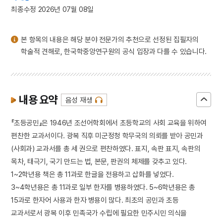
3
윤상원
최종수정 2026년 07월 08일
4
강화도조약
5
아함
본 항목의 내용은 해당 분야 전문가의 추천으로 선정된 집필자의
6
가야금병창
학술적 견해로, 한국학중앙연구원의 공식 입장과 다를 수 있습니다.
7
경주 석굴암 석굴
8
관미령전투
9
김구
내용 요약
음성 재생
10
김구 암살사건
『초등공민』은 1946년 조선어학회에서 초등학교의 사회 교육을 위하여
편찬한 교과서이다. 광복 직후 미군정청 학무국의 의뢰를 받아 공민과
(사회과) 교과서를 총 세 권으로 편찬하였다. 표지, 속판 표지, 속판의
목차, 태극기, 국기 만드는 법, 본문, 판권의 체제를 갖추고 있다.
1~2학년용 책은 총 11과로 한글을 전용하고 삽화를 넣었다.
3~4학년용은 총 11과로 일부 한자를 병용하였다. 5~6학년용은 총
15과로 한자어 사용과 한자 병용이 많다. 최초의 공민과 초등
교과서로서 광복 이후 민족국가 수립에 필요한 민주시민 의식을