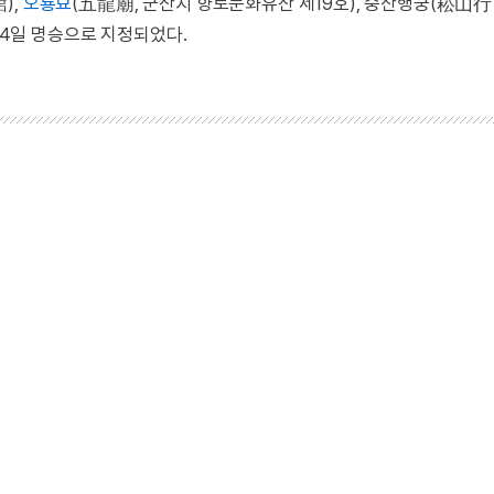
),
오룡묘
(五龍廟, 군산시 향토문화유산 제19호), 숭산행궁(崧山行
월 4일 명승으로 지정되었다.