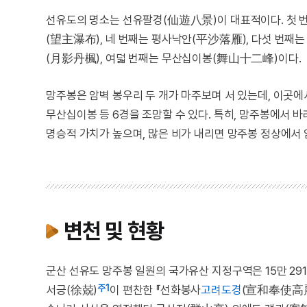
선유도의 명소는 선유팔경(仙遊八景)이 대표적이다. 첫 번
(望主瀑布), 네 번째는 평사낙안(平沙落雁), 다섯 번째
(月影丹楓), 여덟 번째는 무산십이봉(舞山十二峰)이다.
망주봉은 암벽 봉우리 두 개가 마주보며 서 있는데, 이곳에
무산십이봉 등 6경을 조망할 수 있다. 특히, 망주봉에서 
명승적 가치가 높으며, 많은 비가 내리면 망주봉 정상에서 
변천 및 현황
군산 선유도 망주봉 일원의 국가유산 지정구역은 15만 29
주1
서긍(徐兢)
이 편찬한 『선화봉사
고려도경
(宣和奉使高麗