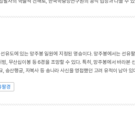
 집필자의 학술적 견해로, 한국학중앙연구원의 공식 입장과 다를 수 있
 선유도에 있는 망주봉 일원에 지정된 명승이다. 망주봉에서는 선유팔
범, 무산십이봉 등 6경을 조망할 수 있다. 특히, 망주봉에서 바라본
, 숭산행궁, 자복사 등 송나라 사신을 영접했던 고려 유적이 남아 있
유팔경