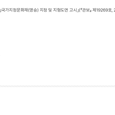
국가지정문화재(명승) 지정 및 지형도면 고시｣(『관보』 제19269호, 2018
)