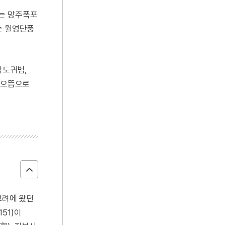
째는 망주폭포
는 월영단풍
삼도귀범,
중 으뜸으로
고려에 왔던
151)이