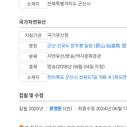
전북특별자치도 군산시
소재지
국가자연유산
국가유산청
지정기관
군산 선유도 망주봉 일원 (群山 仙遊島 
명칭
자연유산/명승/역사문화경관
분류
명승(2018년 06월 04일 지정)
종목
전라북도 군산시 선유도1길 106-4 (옥도면
소재지
집필 및 수정
집필 2020년
류명환
((전)
최종수정 2024년 06월 1