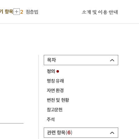
1
계미자
기 항목
2
점층법
소개 및 이용 안내
3
12연기
4
성종
5
어우야담
6
이광륜
목차
7
장자못 설화
정의
8
광복절 노래
명칭 유래
9
남한기략
자연 환경
10
대동
변천 및 현황
1
계미자
참고문헌
주석
2
점층법
3
12연기
관련 항목
6