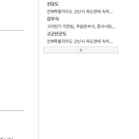
4
성종
선유도
전북특별자치도 군산시 옥도면에 속하는 섬.
5
어우야담
김부식
6
이광륜
고려전기 직한림, 추밀원부사, 중서시랑평장사 등을 역임한 문신. 학자, 문인.
고군산군도
7
장자못 설화
전북특별자치도 군산시 옥도면에 속하는 군도.
8
광복절 노래
9
남한기략
10
대동