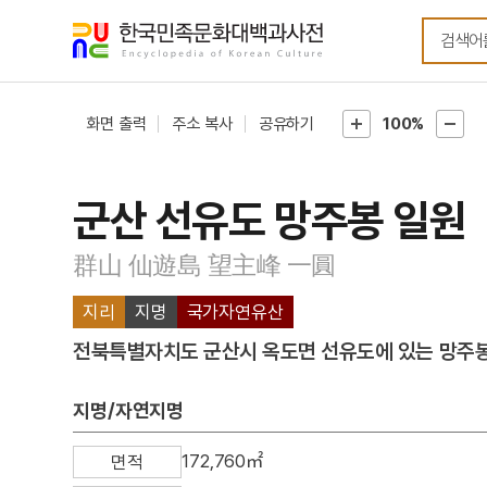
메뉴
본문
바로가기
바로가기
화면 출력
주소 복사
공유하기
100%
군산 선유도 망주봉 일원
群山 仙遊島 望主峰 一圓
지리
지명
국가자연유산
전북특별자치도 군산시 옥도면 선유도에 있는 망주봉
지명/자연지명
172,760㎡
면적