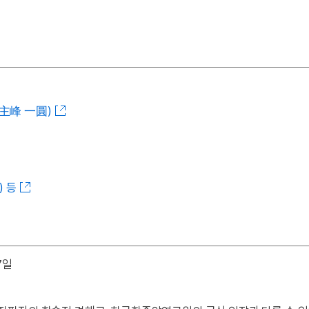
望主峰 一圓)
) 등
7일