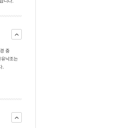
습니다.
경 중
 선유낙조는
다.