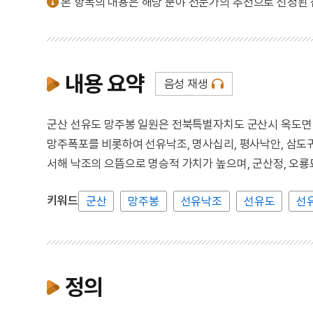
본 항목의 내용은 해당 분야 전문가의 추천으로 선정된
내용 요약
음성 재생
군산 선유도 망주봉 일원은 전북특별자치도 군산시 옥도면
망주폭포를 비롯하여 선유낙조, 명사십리, 평사낙안, 삼도귀
서해 낙조의 으뜸으로 명승적 가치가 높으며, 군산정, 오룡묘
키워드
군산
망주봉
선유낙조
선유도
선
정의