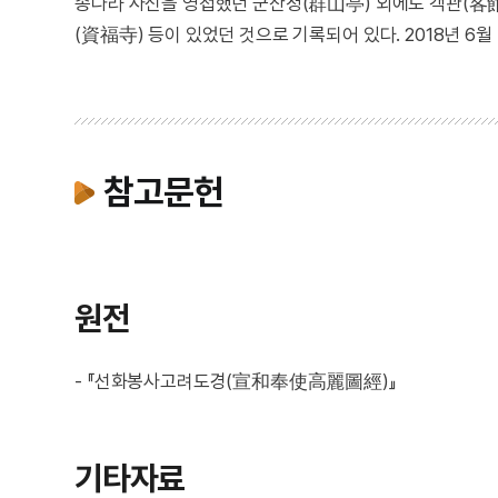
송나라 사신을 영접했던 군산정(群山亭) 외에도 객관(客館
(資福寺) 등이 있었던 것으로 기록되어 있다. 2018년 6
참고문헌
원전
- 『선화봉사고려도경(宣和奉使高麗圖經)』
기타자료