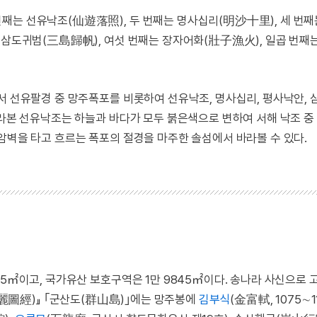
째는 선유낙조(仙遊落照), 두 번째는 명사십리(明沙十里), 세 번
는 삼도귀범(三島歸帆), 여섯 번째는 장자어화(壯子漁火), 일곱 번째
서 선유팔경 중 망주폭포를 비롯하여 선유낙조, 명사십리, 평사낙안, 
바라본 선유낙조는 하늘과 바다가 모두 붉은색으로 변하여 서해 낙조 
암벽을 타고 흐르는 폭포의 절경을 마주한 솔섬에서 바라볼 수 있다.
15㎡이고, 국가유산 보호구역은 1만 9845㎡이다. 송나라 사신으로 
圖經)』 ｢군산도(群山島)｣에는 망주봉에
김부식
(金富軾, 1075∼1