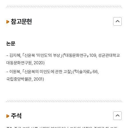
참고문헌
논문
- 김지혜, ｢신윤복 '미인도'의 부상｣(『대동문화연구』 109, 성균관대학교
대동문화연구원, 2020)
- 이원복, ｢신윤복의 미인도에 관한 고찰｣(『미술자료』 66,
국립중앙박물관, 2001)
주석