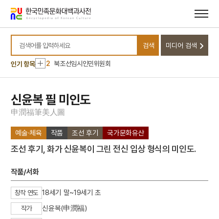
메뉴
본문
바로가기
바로가기
10
다음엇지
검색
미디어 검색
1
금성대군
검색어를 입력하세요
2
북조선임시인민위원회
인기 항목
3
세조
4
말띠
신윤복 필 미인도
5
양띠
申
潤
福
筆
美
人
圖
6
연산군
예술·체육
작품
조선 후기
국가문화유산
7
고향
조선 후기, 화가 신윤복이 그린 전신 입상 형식의 미인도.
8
노도
9
주물숭배
작품/서화
10
다음엇지
18세기 말~19세기 초
창작 연도
1
금성대군
신윤복(申潤福)
작가
2
북조선임시인민위원회