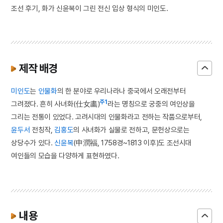
조선 후기, 화가 신윤복이 그린 전신 입상 형식의 미인도.
제작 배경
미인도
는
인물화
의 한 분야로 우리나라나 중국에서 오래전부터
주1
그려졌다. 흔히 사녀화(仕女畵)
라는 명칭으로 궁중의 여인상을
그리는 전통이 있었다. 고려시대의 인물화라고 전하는 작품으로부터,
윤두서
전칭작,
김홍도
의 사녀화가 실물로 전하고, 문헌상으로는
상당수가 있다.
신윤복
(申潤福, 1758경~1813 이후)도 조선시대
여인들의 모습을 다양하게 표현하였다.
내용