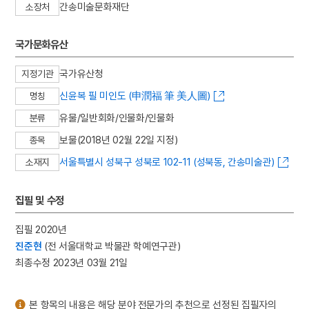
간송미술문화재단
소장처
3
세조
4
말띠
국가문화유산
5
양띠
6
연산군
국가유산청
지정기관
7
고향
신윤복 필 미인도 (申潤福 筆 美人圖)
명칭
8
노도
유물/일반회화/인물화/인물화
분류
9
주물숭배
보물(2018년 02월 22일 지정)
종목
10
다음엇지
서울특별시 성북구 성북로 102-11 (성북동, 간송미술관)
소재지
집필 및 수정
집필 2020년
진준현
(전 서울대학교 박물관 학예연구관)
최종수정 2023년 03월 21일
본 항목의 내용은 해당 분야 전문가의 추천으로 선정된 집필자의