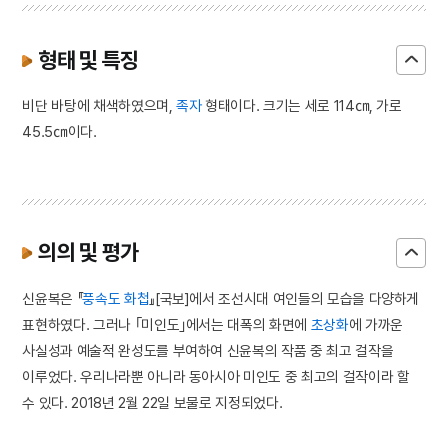
형태 및 특징
비단 바탕에 채색하였으며,
족자
형태이다. 크기는 세로 114㎝, 가로
45.5㎝이다.
의의 및 평가
신윤복은 『
풍속도 화첩
』[국보]에서 조선시대 여인들의 모습을 다양하게
표현하였다. 그러나 ｢미인도｣에서는 대폭의 화면에
초상화
에 가까운
사실성과 예술적 완성도를 부여하여 신윤복의 작품 중 최고 걸작을
이루었다. 우리나라뿐 아니라 동아시아 미인도 중 최고의 걸작이라 할
수 있다. 2018년 2월 22일 보물로 지정되었다.