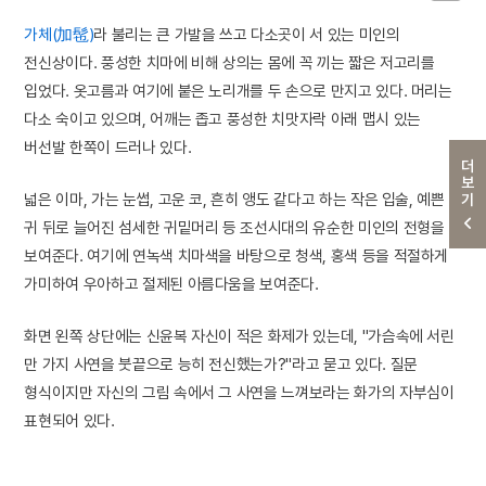
가체(加髢)
라 불리는 큰 가발을 쓰고 다소곳이 서 있는 미인의
전신상이다. 풍성한 치마에 비해 상의는 몸에 꼭 끼는 짧은 저고리를
입었다. 옷고름과 여기에 붙은 노리개를 두 손으로 만지고 있다. 머리는
다소 숙이고 있으며, 어깨는 좁고 풍성한 치맛자락 아래 맵시 있는
버선발 한쪽이 드러나 있다.
더보기
넓은 이마, 가는 눈썹, 고운 코, 흔히 앵도 같다고 하는 작은 입술, 예쁜
귀 뒤로 늘어진 섬세한 귀밑머리 등 조선시대의 유순한 미인의 전형을
보여준다. 여기에 연녹색 치마색을 바탕으로 청색, 홍색 등을 적절하게
가미하여 우아하고 절제된 아름다움을 보여준다.
화면 왼쪽 상단에는 신윤복 자신이 적은 화제가 있는데, "가슴속에 서린
만 가지 사연을 붓끝으로 능히 전신했는가?"라고 묻고 있다. 질문
형식이지만 자신의 그림 속에서 그 사연을 느껴보라는 화가의 자부심이
표현되어 있다.