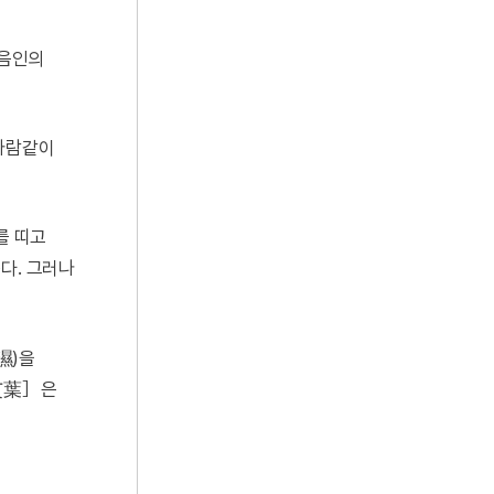
소음인의
 사람같이
를 띠고
다. 그러나
濕)을
［艾葉］은