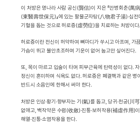
이 처방은 명나라 사람 공신(龔信)이 지은 『만병회춘(萬
(東醫壽世保元)』에 있는 팔물군자탕(八物君子湯)·십전
기혈을 돕는 것으로 허로증(虛勞症)을 치료하는 처방이다
허로증이란 전신이 허약하여 뼈마디가 쑤시고 아프며, 가끔 
가슴이 뛰고 불안초조하며 기운이 없어 눕고만 싶어진다.
또, 목이 마르고 입술이 타며 피부근육에 탄력성이 없다. 
정신이 혼미하며 식욕도 없다. 허로증은 폐결핵과 같은 병이
반드시 소음인에 한해서 써야 한다.
처방은 인삼·황기·향부자는 기(氣)를 돕고, 당귀·천궁(川芎
없애고, 백작약은 수렴(收斂)·진통·보허작용(補虛作用)이
해열·진통·소염작용을 한다.