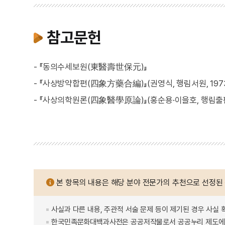
참고문헌
- 『동의수세보원(東醫壽世保元)』
- 『사상방약합편(四象方藥合編)』(권영식, 행림서원, 197
- 『사상의학원론(四象醫學原論)』(홍순용·이을호, 행림출판사
본 항목의 내용은 해당 분야 전문가의 추천으로 선정된
사실과 다른 내용, 주관적 서술 문제 등이 제기된 경우 사실 
한국민족문화대백과사전은 공공저작물로서 공공누리 제도에 