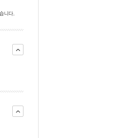
4
원주 거돈사지 원공국사탑
습니다.
5
전주시
6
김연수
7
명도전
8
박노수
9
성이민
10
심훈