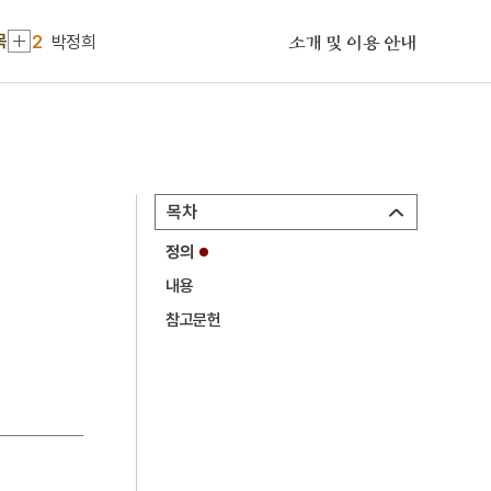
1
남사당
목
2
박정희
소개 및 이용 안내
3
성황신 김총 영정
4
원주 거돈사지 원공국사탑
5
전주시
6
김연수
목차
7
명도전
정의
8
박노수
내용
9
성이민
참고문헌
10
심훈
1
남사당
2
박정희
3
성황신 김총 영정