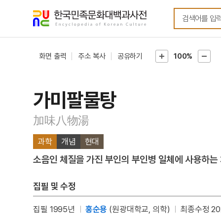
메뉴
본문
바로가기
바로가기
화면 출력
주소 복사
공유하기
100%
가미팔물탕
加味八物湯
과학
개념
현대
소음인 체질을 가진 부인의 부인병 일체에 사용하는 
집필 및 수정
집필 1995년
홍순용
(원광대학교, 의학)
최종수정 20