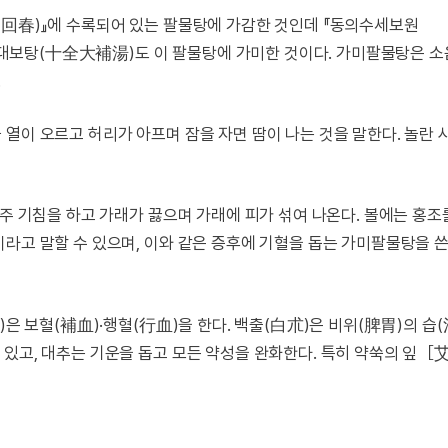
病回春)』에 수록되어 있는 팔물탕에 가감한 것인데 『동의수세보원
대보탕(十全大補湯)도 이 팔물탕에 가미한 것이다. 가미팔물탕은 
.
열이 오르고 허리가 아프며 잠을 자면 땀이 나는 것을 말한다. 놀란
자주 기침을 하고 가래가 끓으며 가래에 피가 섞여 나온다. 볼에는 홍조
라고 말할 수 있으며, 이와 같은 증후에 기혈을 돕는 가미팔물탕을 쓴
)은 보혈(補血)·행혈(行血)을 한다. 백출(白朮)은 비위(脾胃)의 습(
 있고, 대추는 기운을 돕고 모든 약성을 완화한다. 특히 약쑥의 잎