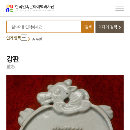
메뉴
본문
바로가기
바로가기
10
이관
1
대정실업친목회
검색
미디어 검색
2
이부
검색어를 입력하세요
3
김두한
인기 항목
4
대장
5
이숙
강판
6
김구
薑
板
7
낭중
8
대사
9
대정
10
이관
1
대정실업친목회
2
이부
3
김두한