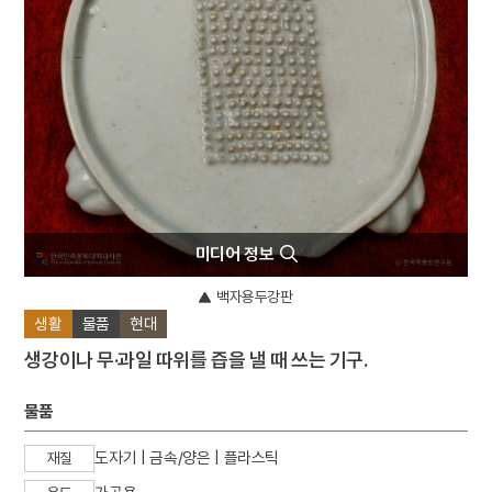
4
대장
5
이숙
6
김구
7
낭중
8
대사
9
대정
10
이관
미디어 정보
백자용두강판
생활
물품
현대
생강이나 무·과일 따위를 즙을 낼 때 쓰는 기구.
물품
도자기 | 금속/양은 | 플라스틱
재질