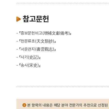
참고문헌
- 『증보문헌비고(增補文獻備考)』
- 『천문류초(天文類抄)』
- 『서운관지(書雲觀志)』
- 『사기(史記)』
- 『송사(宋史)』
본 항목의 내용은 해당 분야 전문가의 추천으로 선정된