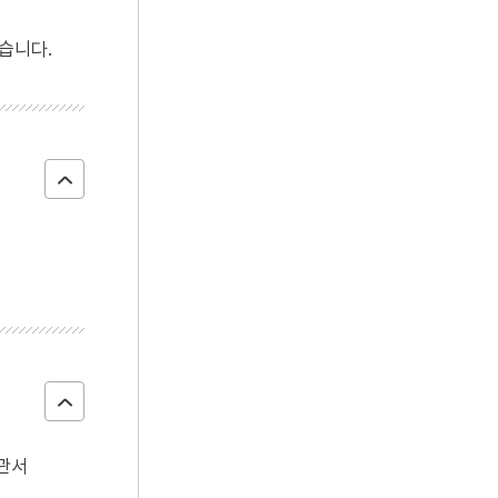
4
관수왜
습니다.
5
광려산 광산사
6
구재
7
기제
8
김유
9
단조법
10
대한학회
천관서