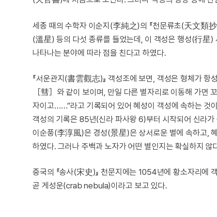
세종 때의 수학자 이순지(李純之)의 『천문류초(天文類抄)
(溫星) 등의 다섯 종류를 들었는데, 이 객성은 행성(行星
나타나는 분야에 따라 점을 친다고 하였다.
『서운관지(書雲觀志)』 객성조에 보면, 객성은 형체가 항
［彗］와 같이 보이며, 만일 다른 별자리로 이동해 가면 
자이고……”라고 기록되어 있어 혜성이 객성에 속하는 것이 
객성의 기록은 85년(신라 파사왕 6)부터 시작되어 신라가 6개
이순풍(李淳風)은 경성(景星)은 상서로운 별에 속하고, 
하였다. 그러나 주백과 노자가 어떤 별인지는 확실하지 않다
중국의 『송사(宋史)』 천문지에는 1054년에 황소자리에 
곧 게성운(crab nebula)이라고 보고 있다.