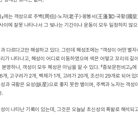
』에는 객성으로 주백(周伯)·노자(老子)·왕봉서(王蓬絮)·국황(國皇
) 사이에 잘못 나타나서 그 빛나는 기간이나 운동이 모두 일정하지 않으
성과 다르다고만 해설하고 있다. 그런데 혜성조에는 “객성이 어떤 별
꼬리가 나타나고, 혜성이 어디로 이동하였으며 색은 어떻고 꼬리의 길
분명하나, 객성이 모두 혜성은 아님을 알 수 있다. 『증보문헌비고』에
, 고구려가 2개, 백제가 1개, 고려가 20개, 조선이 29개로 되어 있
혜성과 국황은 요성(妖星)으로 좋지 못한 별이며, 주백과 노자는 객성
.
객성이 나타난 기록이 있는데, 그것은 오늘날 초신성의 폭발로 해석되고