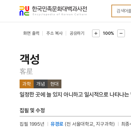
메뉴
본문
바로가기
바로가기
화면 출력
주소 복사
공유하기
100%
객성
客星
과학
개념
현대
일정한 곳에 늘 있지 아니하고 일시적으로 나타나는 
집필 및 수정
집필 1995년
유경로
(전 서울대학교, 지구과학)
최종수