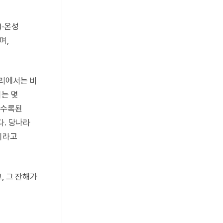
)·온성
며,
자리에서는 비
이는 몇
 수록된
다. 당나라
이라고
, 그 잔해가