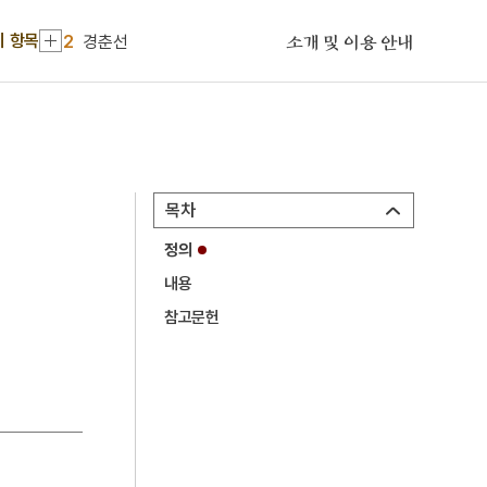
1
실경산수화
기 항목
2
경춘선
소개 및 이용 안내
3
오정모
4
관수왜
5
광려산 광산사
6
구재
목차
7
기제
정의
8
김유
내용
9
단조법
참고문헌
10
대한학회
1
실경산수화
2
경춘선
3
오정모