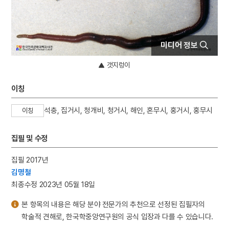
5
고풀이
6
대동여지도
7
북조선임시인민위원회
미디어 정보
8
이순신
갯지렁이
9
절기
10
김령
이칭
석충, 집거시, 청개비, 청거시, 해인, 혼무시, 홍거시, 홍무시
이칭
집필 및 수정
집필 2017년
김명철
최종수정 2023년 05월 18일
본 항목의 내용은 해당 분야 전문가의 추천으로 선정된 집필자의
학술적 견해로, 한국학중앙연구원의 공식 입장과 다를 수 있습니다.