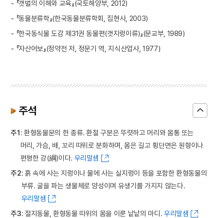
- 『갯벌의 이해와 교육』(국토해양부, 2012)
- 『동물분류학』(한국동물분류학회, 집현사, 2003)
- 『한국동식물 도감 제31권 동물편(갯지렁이류)』(문교부, 1989)
- 『자산어보』(정약전 저, 정문기 역, 지식산업사, 1977)
주석
주1
: 환형동물문의 한 종류. 환절 구분은 뚜렷하고 머리와 몸통 또는
머리, 가슴, 배, 꼬리 따위로 분화하며, 몸은 길고 횡단면은 원형이나
편평한 강(綱)이다.
우리말샘
주2
: 흙 속에 사는 지렁이나 물에 사는 실지렁이 등을 포함한 환형동물의
부류. 굴을 파는 생물체로 양성이며 유생기를 가지지 않는다.
우리말샘
주3
: 절지동물, 환형동물 따위의 몸을 이룬 낱낱의 마디.
우리말샘