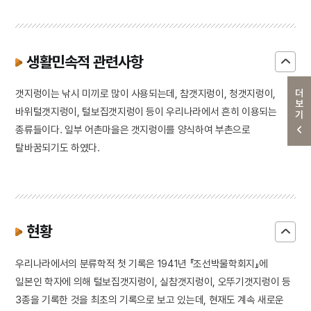
생활민속적 관련사항
더보기
갯지렁이는 낚시 미끼로 많이 사용되는데, 참갯지렁이, 청갯지렁이,
바위털갯지렁이, 털보집갯지렁이 등이 우리나라에서 흔히 이용되는
종류들이다. 일부 어촌마을은 갯지렁이를 양식하여 부촌으로
탈바꿈되기도 하였다.
현황
우리나라에서의 분류학적 첫 기록은 1941년 『조선박물학회지』에
일본인 학자에 의해 털보집갯지렁이, 실참갯지렁이, 오뚜기갯지렁이 등
3종을 기록한 것을 최초의 기록으로 보고 있는데, 현재도 계속 새로운