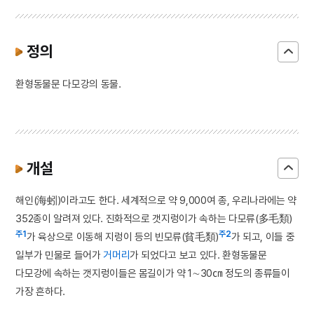
정의
환형동물문 다모강의 동물.
개설
해인(海蚓)이라고도 한다. 세계적으로 약 9,000여 종, 우리나라에는 약
352종이 알려져 있다. 진화적으로 갯지렁이가 속하는 다모류(多毛類)
주1
주2
가 육상으로 이동해 지렁이 등의 빈모류(貧毛類)
가 되고, 이들 중
일부가 민물로 들어가
거머리
가 되었다고 보고 있다. 환형동물문
다모강에 속하는 갯지렁이들은 몸길이가 약 1∼30㎝ 정도의 종류들이
가장 흔하다.