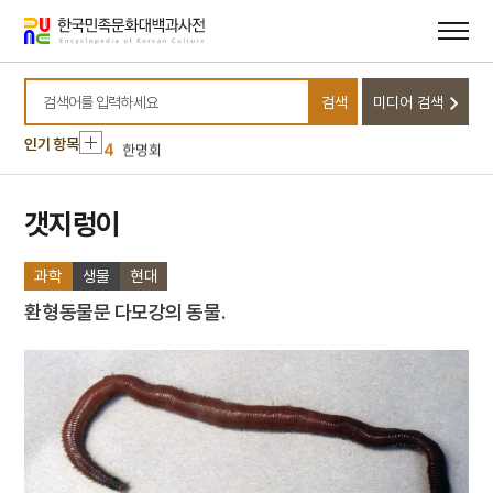
10
김령
메뉴
본문
바로가기
바로가기
1
금성대군
2
효감천
검색
미디어 검색
3
세조
검색어를 입력하세요
4
한명회
인기 항목
5
고풀이
6
대동여지도
갯지렁이
7
북조선임시인민위원회
과학
생물
현대
8
이순신
9
절기
환형동물문 다모강의 동물.
10
김령
1
금성대군
2
효감천
3
세조
4
한명회