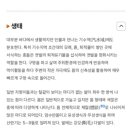
생태
대부분 바다에서 생활하지만 민물과 만나는 기수역(汽水域)에도
분포한다. 특히 기수지역 조간대의 모래, 흙, 퇴적물이 쌓인 곳에
서식하는 종들은 갯벌의 퇴적유기물을 섭식하여 갯벌을 정화시키는
역할을 한다. 구멍을 파고 살며 주위환경에 민감하게 반응하여
먹이활동을 하다 주변의 작은 자극에도 몸의 신축성을 활용하여 매우
빠르게 구멍 속으로 들어간다.
일반 지렁이들과는 털같이 보이는 마디가 없는 발이 좌우 한 쌍씩 나
있는 점이 다르다. 몸은 일반적으로 가늘고 길지만 몸 형태와 색깔은
주3
종에 따라 다양하게 나타난다. 몸 전체적으로 체절(體節)
로 나뉘어져
많은 마디로 되어있다. 암수딴몸이고 유성생식과 무성생식을 하며
산란기는 5∼9월로 알려져 있다. 발에는 강모(剛毛) 다발이 있다.