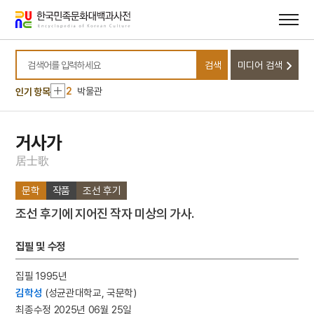
메뉴
본문
바로가기
바로가기
10
강수곤
검색
미디어 검색
1
금성대군
검색어를 입력하세요
2
박물관
인기 항목
3
본관
4
홍길민
거사가
5
황산벌전투
居
士
歌
6
가묘
문학
작품
조선 후기
7
가야산 홍제암
조선 후기에 지어진 작자 미상의 가사.
8
각저총
9
강령 탈춤
집필 및 수정
10
강수곤
집필 1995년
1
금성대군
김학성
(성균관대학교, 국문학)
2
박물관
최종수정 2025년 06월 25일