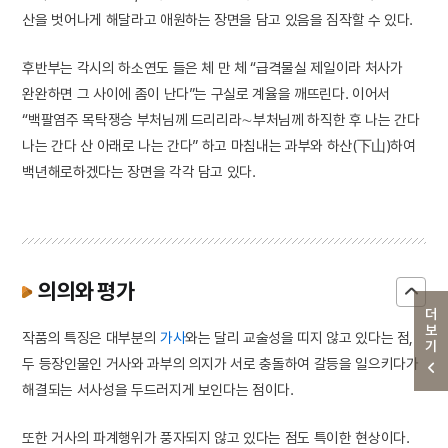
산을 벗어나게 해달라고 애원하는 장면을 담고 있음을 짐작할 수 있다.
후반부는 각시의 하소연도 들은 체 만 체 “급격물실 제일이라 처사가
완완하면 그 사이에 좀이 난다”는 구실로 계율을 깨뜨린다. 이어서
“백팔염주 목탁쟁승 부처님께 드리리라∼부처님께 하직한 후 나는 간다
나는 간다 산 아래로 나는 간다” 하고 마침내는 과부와 하산(下山)하여
백년해로하겠다는 장면을 각각 담고 있다.
의의와 평가
더보기
작품의 특징은 대부분의
가사
와는 달리 교술성을 띠지 않고 있다는 점,
두 등장인물인 거사와 과부의 의지가 서로 충돌하여 갈등을 일으키다가
해결되는 서사성을 두드러지게 보인다는 점이다.
또한 거사의 파계행위가 풍자되지 않고 있다는 점도 특이한 현상이다.