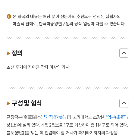
3
본관
4
홍길민
본 항목의 내용은 해당 분야 전문가의 추천으로 선정된 집필자의
5
황산벌전투
학술적 견해로, 한국학중앙연구원의 공식 입장과 다를 수 있습니다.
6
가묘
7
가야산 홍제암
8
각저총
정의
9
강령 탈춤
조선 후기에 지어진 작자 미상의 가사.
10
강수곤
구성 및 형식
규장각본(奎章閣本)
『가집(歌集)』
1과 고려대학교 소장본
『악부(樂府)』
상(上)에 실려 있다. 4음 2음보를 1구로 계산하여 총 114구로 되어 있다.
불도(佛道)를 닦는 데 전념해야 할 거사가 파계하기까지의 과정을