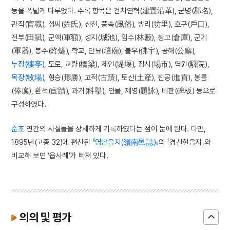
등을 폭넓게 다루었다. 수록 항목은 건치연혁(建置沿革), 군명(郡名),
관직(官職), 성씨(姓氏), 산천, 풍속(風俗), 방리(坊里), 호구(戶口),
전부(田賦), 군액(軍額), 성지(城池), 임수(林藪), 창고(倉庫), 군기
(軍器), 봉수(烽燧), 학교, 단묘(壇廟), 불우(佛宇), 공해(公廨),
누정(樓亭)
, 도로, 교량(橋梁), 제언(堤堰), 장시(場市), 역원(驛院),
목장(牧場)
, 형승(形勝), 고적(古蹟), 토산(土産), 진공(進貢), 봉름
(俸廩), 환적(宦蹟), 과거(科擧), 인물, 제영(題詠), 비판(碑板) 등으로
구성하였다.
순조
연간의 사실들을 상세하게 기록하였다는 점이 눈에 띈다. 다만,
1895년(고종 32)에 편찬된
『영남읍지(嶺南邑誌)』
의 「경산현읍지」와
비교해 보면 ‘읍사례’가 빠져 있다.
의의 및 평가