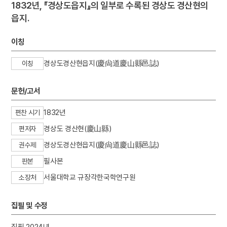
1832년, 『경상도읍지』의 일부로 수록된 경상도 경산현의
읍지.
이칭
경상도경산현읍지(慶尙道慶山縣邑誌)
이칭
문헌/고서
1832년
편찬 시기
경상도 경산현(慶山縣)
편저자
경상도경산현읍지(慶尙道慶山縣邑誌)
권수제
필사본
판본
서울대학교 규장각한국학연구원
소장처
집필 및 수정
집필 2024년