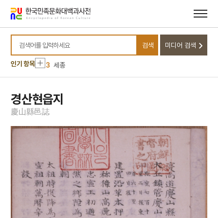
메뉴
본문
바로가기
바로가기
10
김정일
1
금성대군
검색
미디어 검색
2
세조
검색어를 입력하세요
3
세종
인기 항목
4
반야심경
5
성종
경산현읍지
6
심마니
慶
山
縣
邑
誌
7
여수·순천 10·19사건
8
증수무원록
9
계엄령
10
김정일
1
금성대군
2
세조
3
세종