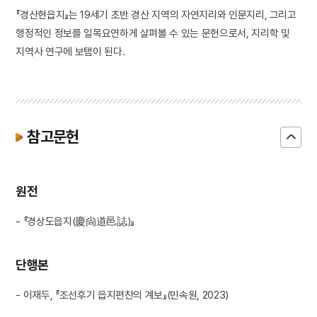
『경산현읍지』는 19세기 초반 경산 지역의 자연지리와 인문지리, 그리고
행정적인 정보를 일목요연하게 살펴볼 수 있는 문헌으로서, 지리학 및
지역사 연구에 보탬이 된다.
참고문헌
원전
- 『경상도읍지(慶尙道邑誌)』
단행본
- 이재두, 『조선후기 읍지편찬의 계보』(민속원, 2023)