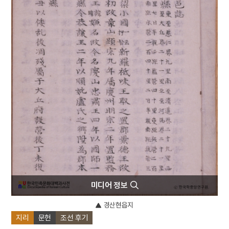
4
반야심경
5
성종
6
심마니
7
여수·순천 10·19사건
8
증수무원록
9
계엄령
10
김정일
미디어 정보
경산현읍지
지리
문헌
조선 후기