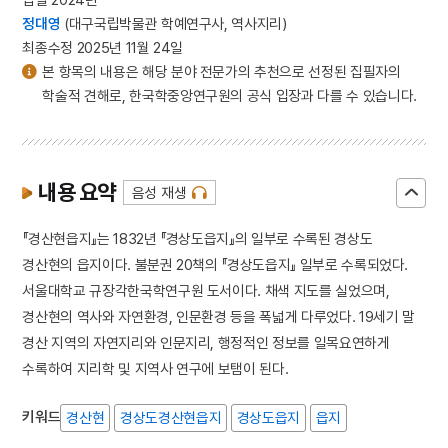
정대영
(대구국립박물관 학예연구사, 역사지리)
최종수정 2025년 11월 24일
본 항목의 내용은 해당 분야 전문가의 추천으로 선정된 집필자의
학술적 견해로, 한국학중앙연구원의 공식 입장과 다를 수 있습니다.
내용 요약
음성 재생
『경산현읍지』는 1832년 『경상도읍지』의 일부로 수록된 경상도
경산현의 읍지이다. 불분권 20책의 『경상도읍지』 일부로 수록되었다.
서울대학교 규장각한국학연구원 도서이다. 채색 지도를 실었으며,
경산현의 역사와 자연환경, 인문환경 등을 폭넓게 다루었다. 19세기 말
경산 지역의 자연지리와 인문지리, 행정적인 정보를 일목요연하게
수록하여 지리학 및 지역사 연구에 보탬이 된다.
키워드
경산현
경상도경산현읍지
경상도읍지
읍지