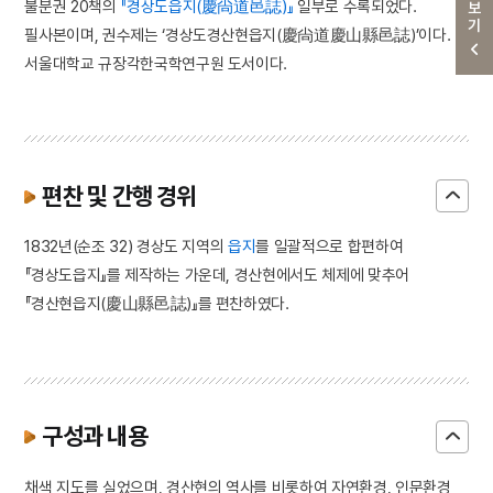
더보기
불분권 20책의
『경상도읍지(慶尙道邑誌)』
일부로 수록되었다.
필사본이며, 권수제는 ‘경상도경산현읍지(慶尙道慶山縣邑誌)’이다.
서울대학교 규장각한국학연구원 도서이다.
편찬 및 간행 경위
1832년(순조 32) 경상도 지역의
읍지
를 일괄적으로 합편하여
『경상도읍지』를 제작하는 가운데, 경산현에서도 체제에 맞추어
『경산현읍지(慶山縣邑誌)』를 편찬하였다.
구성과 내용
채색 지도를 실었으며, 경산현의 역사를 비롯하여 자연환경, 인문환경