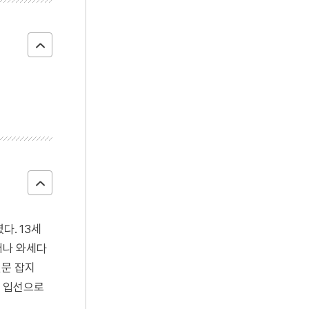
다. 13세
떠나 와세다
전문 잡지
이 입선으로