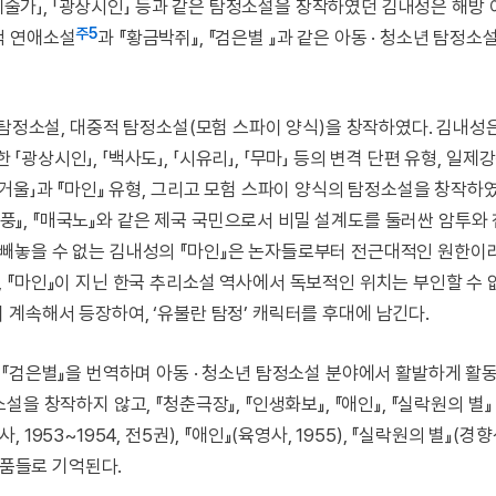
인예술가」, 「광상시인」 등과 같은 탐정소설을 창작하였던 김내성은 해방
주5
중적 연애소설
과 『황금박쥐』, 『검은별 』과 같은 아동 · 청소년 탐정소
 탐정소설, 대중적 탐정소설(모험 스파이 양식)을 창작하였다. 김내성
상시인」, 「백사도」, 「시유리」, 「무마」 등의 변격 단편 유형, 일제
거울」과 『마인』 유형, 그리고 모험 스파이 양식의 탐정소설을 창작하였
『태풍』, 『매국노』와 같은 제국 국민으로서 비밀 설계도를 둘러싼 암투와
빼놓을 수 없는 김내성의 『마인』은 논자들로부터 전근대적인 원한이
『마인』이 지닌 한국 추리소설 역사에서 독보적인 위치는 부인할 수 
이 계속해서 등장하여, ‘유불란 탐정’ 캐릭터를 후대에 남긴다.
『검은별』을 번역하며 아동 · 청소년 탐정소설 분야에서 활발하게 활
 창작하지 않고, 『청춘극장』, 『인생화보』, 『애인』, 『실락원의 별』
53~1954, 전5권), 『애인』(육영사, 1955), 『실락원의 별』(경향
작품들로 기억된다.