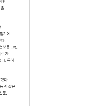
 이후
설을
은
강점기에
다.
 첩보를 그린
라든가
없다. 특히
동했다.
 등과 같은
신문,