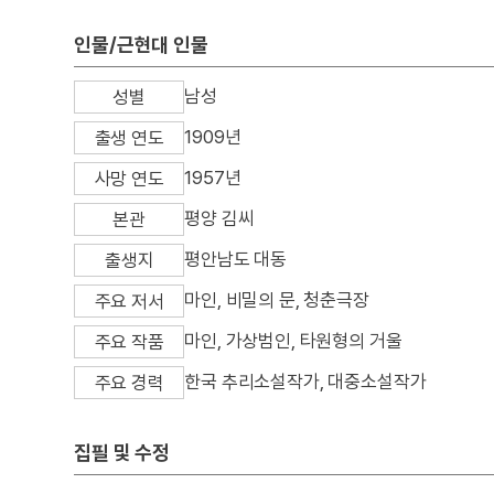
인물/근현대 인물
남성
성별
1909년
출생 연도
1957년
사망 연도
평양 김씨
본관
평안남도 대동
출생지
마인, 비밀의 문, 청춘극장
주요 저서
마인, 가상범인, 타원형의 거울
주요 작품
한국 추리소설작가, 대중소설작가
주요 경력
집필 및 수정