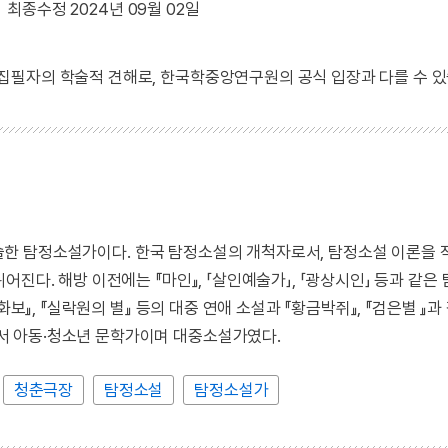
최종수정 2024년 09월 02일
 집필자의 학술적 견해로, 한국학중앙연구원의 공식 입장과 다를 수 있
을 저술한 탐정소설가이다. 한국 탐정소설의 개척자로서, 탐정소설 이론을
진다. 해방 이전에는 『마인』, 「살인예술가」, 「광상시인」 등과 같은
보』, 『실락원의 별』 등의 대중 연애 소설과 『황금박쥐』, 『검은별 』과
서 아동·청소년 문학가이며 대중소설가였다.
청춘극장
탐정소설
탐정소설가