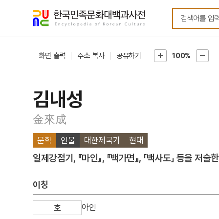
메뉴
본문
바로가기
바로가기
화면 출력
주소 복사
공유하기
100%
김내성
金來成
문학
인물
대한제국기
현대
일제강점기, 『마인』, 『백가면』, 「백사도」 등을 저술
이칭
아인
호