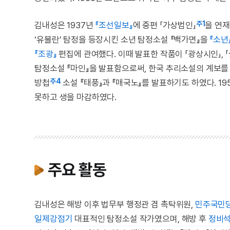
주1
김내성은 1937년
『조선일보』
에 중편 「가상범인」
을 연
‘유불란’ 탐정을 등장시킨 소년 탐정소설 『백가면』을
『소년
『조광』
편집에 관여했다. 이때 발표한 작품이 「광상시인」, 
탐정소설 『마인』을 발표함으로써, 한국 추리소설의 계보를 
주4
방첩
소설 『태풍』과 『매국노』를 발표하기도 하였다. 19
못하고 생을 마감하였다.
주요 활동
김내성은 해방 이후 법무부 행정관 겸 촉탁위원,
민주국민
일제강점기
대표적인 탐정소설 작가였으며, 해방 후
정비