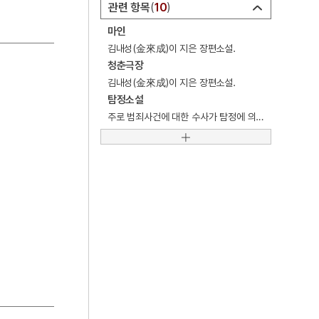
4
삼신상
관련 항목
10
마인
5
국화 옆에서
김내성(金來成)이 지은 장편소설.
6
단성현 호적대장
청춘극장
7
성종
김내성(金來成)이 지은 장편소설.
탐정소설
8
진주 청곡사 목조 지장보살삼존상 및 시왕상 일괄
주로 범죄사건에 대한 수사가 탐정에 의하여 논리적으로 해결되는 과정을 흥미 있게 그린 소설.
9
차나무
10
3·1운동