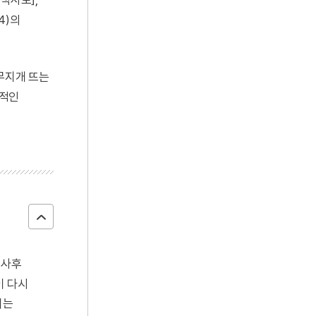
4)의
쌍무지개 뜨는
동적인
 사후
이 다시
려는