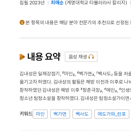
집필 2023년
최애순
(계명대학교 타불라라사 칼리지)
본 항목의 내용은 해당 분야 전문가의 추천으로 선정된
내용 요약
음성 재생
김내성은 일제강점기, 『마인』, 『백가면』, 「백사도」 등
옮기고자 하였다. 김내성의 활동은 해방 이전과 이후로 나뉘어
창작하였던 김내성은 해방 이후 『청춘극장』, 『애인』, 『인생화
청소년 탐정소설을 창작하였다. 김내성은 탐정소설가이면
키워드
마인
백가면
백사도
에도가와_란포