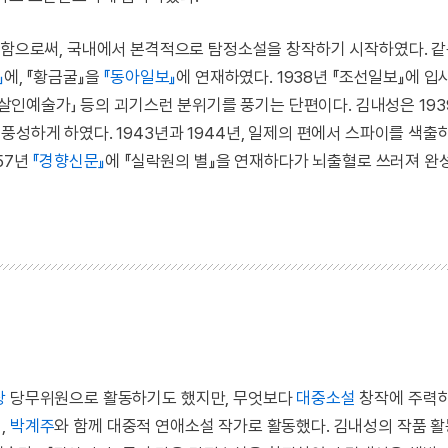
재함으로써, 국내에서 본격적으로 탐정소설을 창작하기 시작하였다. 같
』
에, 『황금굴』을
『동아일보』
에 연재하였다. 1938년 『조선일보』에 
「살인예술가」 등의 괴기스런 분위기를 풍기는 단편이다. 김내성은 193
풍성하게 하였다. 1943년과 1944년, 일제의 편에서 스파이를 색출
57년
『경향신문』
에 『실락원의 별』을 연재하다가 뇌출혈로 쓰러져 완
당
당무위원으로 활동하기도 했지만, 무엇보다
대중소설
창작에 주력하
석
,
박계주
와 함께 대중적 연애소설 작가로 활동했다. 김내성의 작품 