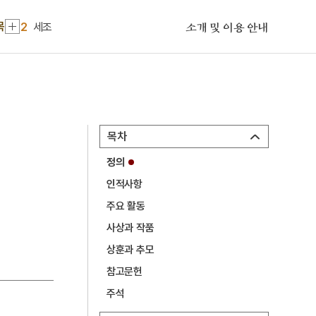
1
금성대군
목
2
세조
소개 및 이용 안내
3
박일리야
4
삼신상
5
국화 옆에서
6
단성현 호적대장
목차
7
성종
정의
8
진주 청곡사 목조 지장보살삼존상 및 시왕상 일괄
인적사항
9
차나무
주요 활동
10
3·1운동
사상과 작품
1
금성대군
상훈과 추모
참고문헌
2
세조
주석
3
박일리야