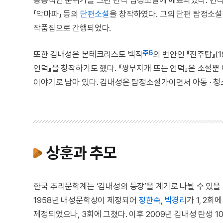
「악마파」 등의
단편소설
을 창작하였다. 그의 단편 탐정소설은 
작품집으로 간행되었다.
주6
또한 김내성은 몬테크리스토 백작
의 번안인 『진주탑』(1
언덕』을 창작하기도 했다. 『쌍무지개 뜨는 언덕』은 소설뿐 
이야기로 남아 있다. 김내성은 탐정소설가이면서 아동 · 
상훈과 추모
한국 추리문학계는 ‘김내성의 등장’을 계기로 나뉠 수 있
1958년 내성문학상이 제정되어
정한숙
,
박경리
가 1, 2
제정되었으나, 3회에 그쳤다. 이후 2009년 김내성 탄생