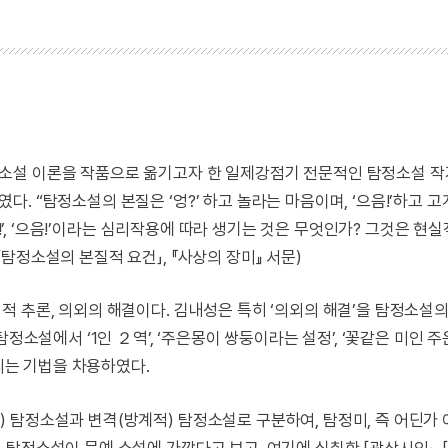
소설 이론을 작품으로 옮기고자 한 일제강점기 전문적인 탐정소설 작
 “탐정소설의 본질은 ‘엉?’ 하고 놀라는 마음이며, ‘으음!’하고 
헉!’, ‘으음!’이라는 심리작용에 따라 생기는 것은 무엇인가? 그것은 현실
탐정소설의 본질적 요건」, 『사상의 장미』 서문)
적 추론, 의외의 해결이다. 김내성은 특히 ‘의외의 해결’을 탐정소설
정소설에서 ‘1인 ２역’, ‘주은몽이 쌍둥이라는 설정’, ‘꽃같은 미인 
노리는 기법을 차용하였다.
 탐정소설과 변격(방계적) 탐정소설로 구분하여, 탐정미, 즉 어딘가
탐정소설이 문예 소설에 가깝다고 보고, 여기에 심취한 「광상시인」, 「