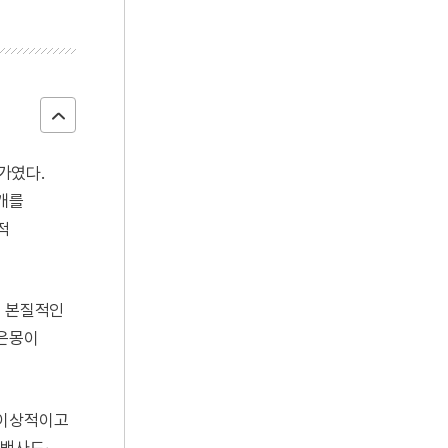
가였다.
고개를
적
의 본질적인
주은몽이
 이상적이고
백사도」,