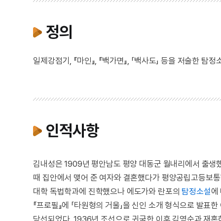
정의
일제강점기, 『마인』, 『백가면』, 「백사도」 등을 저술한 탐정
인적사항
김내성은 1909년 평안남도 평양 대동군 월내리에서 출생했
때 집안에서 맺어 준 여자와 결혼했다가 평양공립고등보통학
대학 독법학과에 진학했으나 에도가와 란포의
탐정소설
에
『프로필』에 「타원형의 거울」을 신인 소개 형식으로 발표한 
당선되었다. 1936년 조선으로 귀국한 이후 김영순과 재