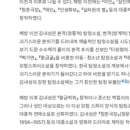
이전과 이후로 나뉠 수 있다. 해방 이전에는 『마인』, 「살
『청춘극장』, 『애인』, 『인생화보』, 『실락원의 별』 등의 대
창작하였다.
해방 이전 김내성은 본격(정통적) 탐정소설, 변격(방계적)
괴기스러운 분위기를 드러내며 예술적인 탐정소설을 시도한 「광
보기 드문 수수께끼 풀이의 본격 추리를 선보인 「타원형의 
『백가면』, 『황금굴』을 비롯한 아동 · 청소년 탐정소설과 
모험스파이소설을 창작하였다. 한국 탐정소설의 계보에서 
괴기스러운 분위기가 들어갔다고 하여 비판을 받기도 하나, 
주2
김내성의 장편 탐정소설에는 그가 창안한 탐정 유불란
해방 이후 김내성은 『황금박쥐』 창작이나 존스턴 맥컬리의 
그러나 성인 대상으로는 더 이상 모험 스파이 양식의 탐정소설을
대중적 연애소설로 선회하였다. 김내성은 『청춘극장』(청운사, 19
1956~1957) 등의 대중소설과 영화와 드라마로 제작된 