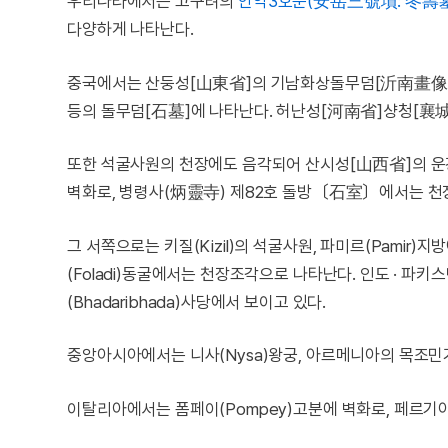
우리나라에서는 고구려의
안악3호분(安岳三號墳: 冬壽
다양하게 나타난다.
중국에서는 산둥성[山東省]의 기남화상돌무덤[沂南畫像石
등의 돌무덤[石墓]에 나타난다. 허난성[河南省]샹청[襄
또한 석굴사원의 천장에도 음각되어 산시성[山西省]의 
벽화로, 병령사(炳靈寺) 제82호 돌방〔石室〕에서는 천
그 서쪽으로는 키질(Kizil)의 석굴사원, 파미르(Pamir
(Foladi)동굴에서는 천장조각으로 나타난다. 인도 · 파키스
(Bhadaribhada)사당에서 보이고 있다.
중앙아시아에서는 니사(Nysa)왕궁, 아르메니아의 목조민가에,
이탈리아에서는 폼페이(Pompey)고분에 벽화로, 페르기아(