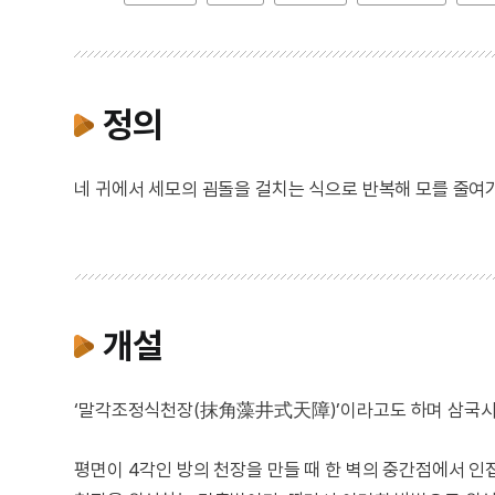
정의
네 귀에서 세모의 굄돌을 걸치는 식으로 반복해 모를 줄여
개설
‘말각조정식천장(抹角藻井式天障)’이라고도 하며 삼국시
평면이 4각인 방의 천장을 만들 때 한 벽의 중간점에서 인