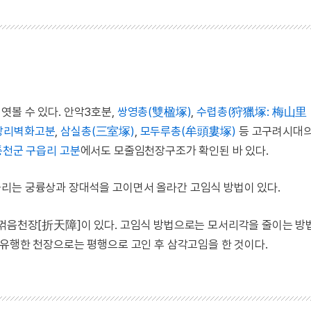
엿볼 수 있다. 안악3호분,
쌍영총(雙楹塚)
,
수렵총(狩獵塚: 梅山里
장리벽화고분
,
삼실총(三室塚)
,
모두루총(牟頭婁塚)
등 고구려시대의
통천군 구읍리 고분
에서도 모줄임천장구조가 확인된 바 있다.
리는 궁륭상과 장대석을 고이면서 올라간 고임식 방법이 있다.
 꺾음천장[折天障]이 있다. 고임식 방법으로는 모서리각을 줄이는 방
 유행한 천장으로는 평행으로 고인 후 삼각고임을 한 것이다.