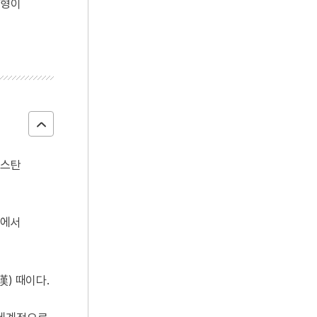
각형이
키스탄
에서
) 때이다.