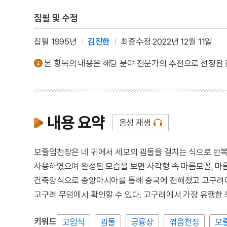
집필 및 수정
집필 1995년
김진한
최종수정 2022년 12월 11일
본 항목의 내용은 해당 분야 전문가의 추천으로 선정된
내용 요약
음성 재생
모줄임천장은 네 귀에서 세모의 굄돌을 걸치는 식으로 반복
사용하였으며 완성된 모습을 보면 사각형 속 마름모꼴, 마름
건축양식으로 중앙아시아를 통해 중국에 전해졌고 고구려에서
고구려 무덤에서 확인할 수 있다. 고구려에서 가장 유행한
키워드
고임식
굄돌
궁륭상
꺾음천장
모