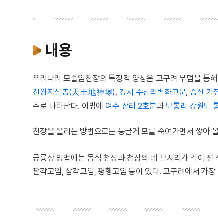
내용
우리나라 모줄임천장의 특징적 양상은 고구려 무덤을 통해 
천왕지신총(天王地神塚)
,
강서 수산리벽화고분
,
증산 가
주로 나타난다. 이밖에
여주 상리 2호분
과
보통리
강원도 
천장을 올리는 방법으로는 둥글게 모를 죽여가면서 쌓아 올
궁륭상 방법에는 돔식 천장과 천장의 네 모서리가 각이 진
팔각고임, 삼각고임, 평행고임 등이 있다. 고구려에서 가장