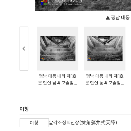
평남 대동
남도 중화 진파리
평남 대동 내리 제1호
평남 대동 내리 제1호
분 현실 모줄임천
분 현실 남벽 모줄임천
분 현실 동벽 모줄임천
장
장
장
이칭
말각조정식천장(抹角藻井式天障)
이칭