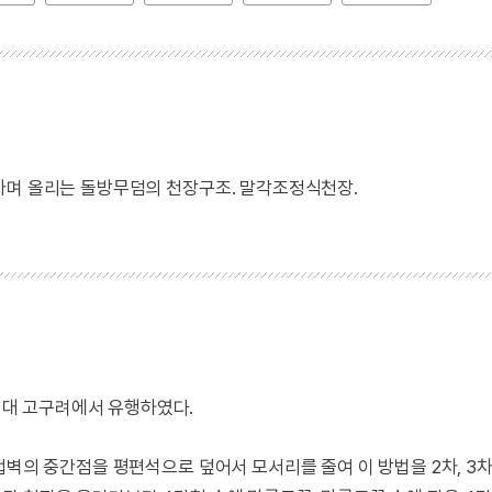
가며 올리는 돌방무덤의 천장구조. 말각조정식천장.
대 고구려에서 유행하였다.
접벽의 중간점을 평편석으로 덮어서 모서리를 줄여 이 방법을 2차, 3