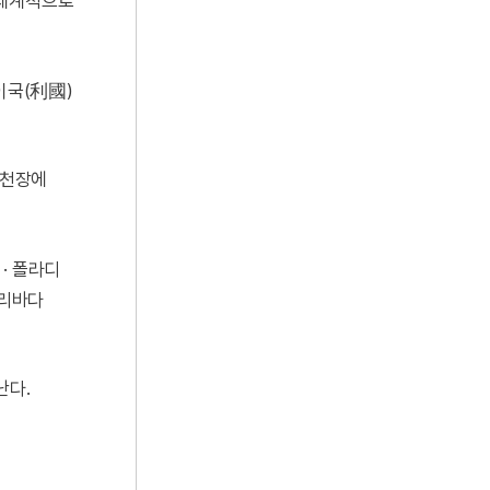
 세계적으로
이국(利國)
석천장에
 · 폴라디
다리바다
난다.