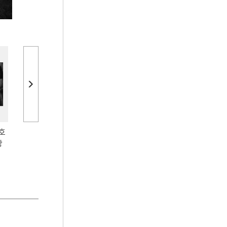
5호
평남 중화 진파리 1호
평남 중화 진파리 1호
평안남도 중화
장
분 현실 모줄임천장
분 현실 모줄임천장
4호분 현실 
장