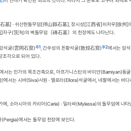
墓)
이 연대가 확인된 최초의 것이다. 따라서 그 분포도 고구려 외에도
墓] · 쉬산현돌무덤[倅山縣石墓], 장시성[江西省]쉬저우[徐州]
城]자구(茨泃)의 벽돌무덤〔磚石墓〕의 천장에도 나타난다.
주1
주2
운강석굴(雲岡石窟)
, 간쑤성의 돈황석굴(敦煌石窟)
에서는 암
장조각으로 되어 있다.
)지방에서는 민가의 목조건축으로, 아프가니스탄의 바미얀(Bamiyan)동굴
탄에서는 시바(Siva)사원 · 엘로라(Ellora)석굴에서, 네팔에서는 바
 소아시아의 카리아(Caria) · 밀라싸(Mylassa)의 돌무덤에 나타
Pergia)에서는 돌무덤 천장에 보인다.