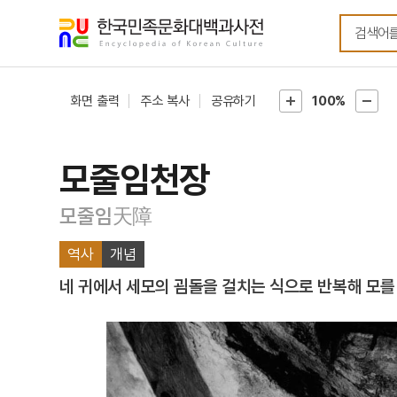
메뉴
본문
바로가기
바로가기
화면 출력
주소 복사
공유하기
100%
모줄임천장
모줄임天障
역사
개념
네 귀에서 세모의 굄돌을 걸치는 식으로 반복해 모