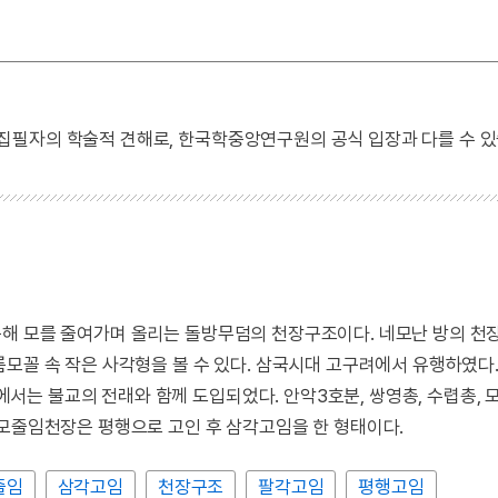
 집필자의 학술적 견해로, 한국학중앙연구원의 공식 입장과 다를 수 있
해 모를 줄여가며 올리는 돌방무덤의 천장구조이다. 네모난 방의 천장
모꼴 속 작은 사각형을 볼 수 있다. 삼국시대 고구려에서 유행하였다.
는 불교의 전래와 함께 도입되었다. 안악3호분, 쌍영총, 수렵총, 
 모줄임천장은 평행으로 고인 후 삼각고임을 한 형태이다.
줄임
삼각고임
천장구조
팔각고임
평행고임