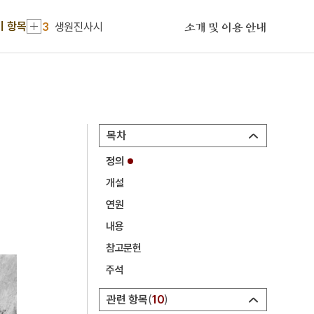
2
점층법
기 항목
3
생원진사시
소개 및 이용 안내
4
성변측후단자
5
12연기
6
남한기략
7
대동
목차
8
박민기
정의
9
신계사
개설
10
어우야담
연원
1
계미자
내용
2
점층법
참고문헌
주석
3
생원진사시
4
성변측후단자
관련 항목
10