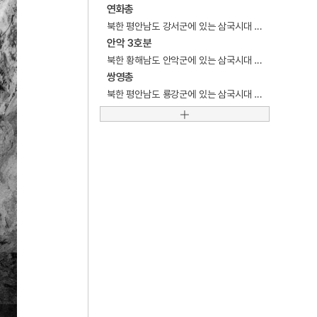
5
12연기
연화총
북한 평안남도 강서군에 있는 삼국시대 고구려의 삼족오 · 연꽃무늬 관련 벽화무덤. 횡혈식석실분.
6
남한기략
안악 3호분
7
대동
북한 황해남도 안악군에 있는 삼국시대 고구려의 무악도 · 대행렬도 관련 벽화무덤. 횡혈식석실분.
쌍영총
8
박민기
북한 평안남도 룡강군에 있는 삼국시대 고구려의 인물풍속도 · 사신도 관련 벽화무덤. 횡혈식석실분.
9
신계사
10
어우야담