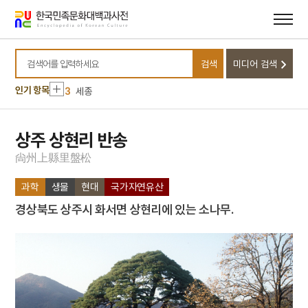
메뉴
본문
바로가기
바로가기
10
지방교부세
1
금성대군
검색
미디어 검색
2
단경왕후
검색어를 입력하세요
3
세종
인기 항목
4
김종직
5
동창춘향가
상주 상현리 반송
6
무경
尙
州
上
縣
里
盤
松
7
세조
과학
생물
현대
국가자연유산
8
육군특수전사령부
경상북도 상주시 화서면 상현리에 있는 소나무.
9
장릉지
10
지방교부세
1
금성대군
2
단경왕후
3
세종