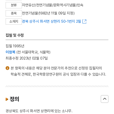
자연유산/천연기념물/문화역사기념물/민속
분류
천연기념물(1982년 11월 09일 지정)
종목
경북 상주시 화서면 상현리 50-1번지 2필
소재지
집필 및 수정
집필 1995년
이창복
(전 서울대학교, 식물학)
최종수정 2023년 02월 07일
본 항목의 내용은 해당 분야 전문가의 추천으로 선정된 집필자의
학술적 견해로, 한국학중앙연구원의 공식 입장과 다를 수 있습니다.
정의
경상북도 상주시 화서면 상현리에 있는 소나무.