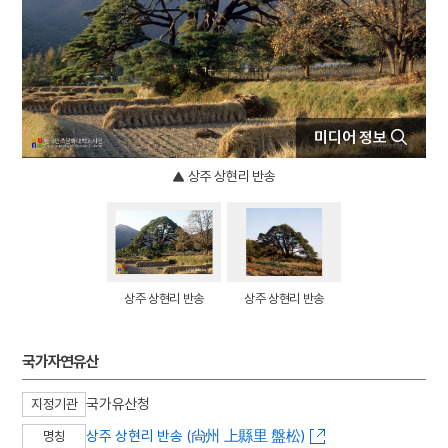
4
김종직
5
동창춘향가
6
무경
7
세조
8
육군특수전사령부
미디어 정보
9
장릉지
상주 상현리 반송
10
지방교부세
상주 상현리 반송
상주 상현리 반송
국가자연유산
국가유산청
지정기관
상주 상현리 반송 (尙州 上縣里 盤松)
명칭